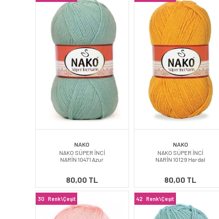
NAKO
NAKO
NAKO SÜPER İNCİ
NAKO SÜPER İNCİ
NARİN 10471 Azur
NARİN 10129 Hardal
80,00 TL
80,00 TL
30
Renk\Çeşit
42
Renk\Çeşit