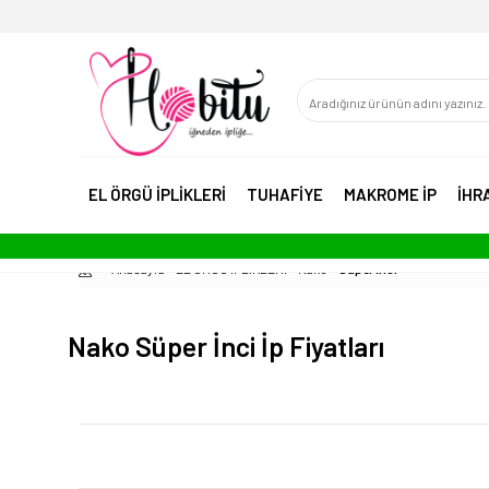
EL ÖRGÜ İPLİKLERİ
TUHAFİYE
MAKROME İP
İHR
Anasayfa
EL ÖRGÜ İPLİKLERİ
Nako
Süper İnci
Nako Süper İnci İp Fiyatları