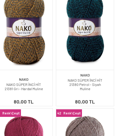
NAKO
NAKO
NAKO SÜPER İNCİ HİT
NAKO SÜPER İNCİ HİT
21380 Petrol - Siyah
21381 Gri - Hardal Muline
Muline
80,00 TL
80,00 TL
2
Renk\Çeşit
42
Renk\Çeşit