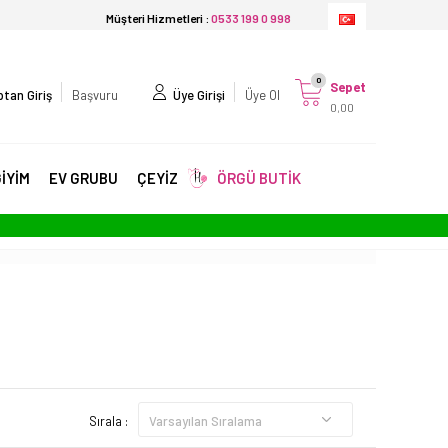
Müşteri Hizmetleri :
0533 199 0 998
0
Sepet
tan Giriş
Başvuru
Üye Girişi
Üye Ol
0,00
İYİM
EV GRUBU
ÇEYİZ
ÖRGÜ BUTİK
Sırala :