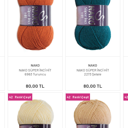
NAKO
NAKO
NAKO SÜPER İNCİ HİT
NAKO SÜPER İNCİ HİT
6963 Turuncu
2273 Şelale
80,00 TL
80,00 TL
42
Renk\Çeşit
42
Renk\Çeşit
4