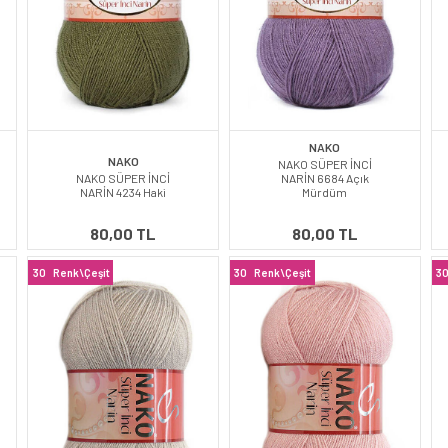
NAKO
NAKO
NAKO SÜPER İNCİ
NAKO SÜPER İNCİ
NARİN 6684 Açık
NARİN 4234 Haki
Mürdüm
80,00 TL
80,00 TL
30
Renk\Çeşit
30
Renk\Çeşit
3