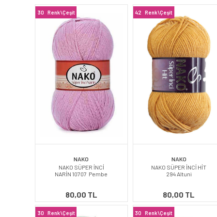
30
Renk\Çeşit
42
Renk\Çeşit
NAKO
NAKO
NAKO SÜPER İNCİ
NAKO SÜPER İNCİ HİT
NARİN 10707 Pembe
294 Altuni
80,00 TL
80,00 TL
30
Renk\Çeşit
30
Renk\Çeşit