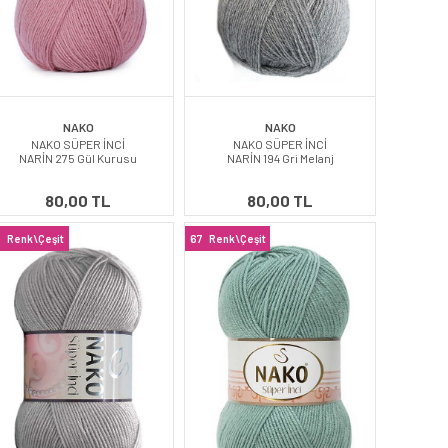
NAKO
NAKO
NAKO SÜPER İNCİ
NAKO SÜPER İNCİ
NARİN 275 Gül Kurusu
NARİN 194 Gri Melanj
80,00 TL
80,00 TL
7
Renk\Çeşit
67
Renk\Çeşit