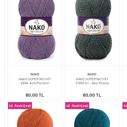
NAKO
NAKO
NAKO SÜPER İNCİ HİT
NAKO SÜPER İNCİ HİT
6684 Açık Mürdüm
21363 Gri - Azur Muline
80,00 TL
80,00 TL
42
Renk\Çeşit
42
Renk\Çeşit
4