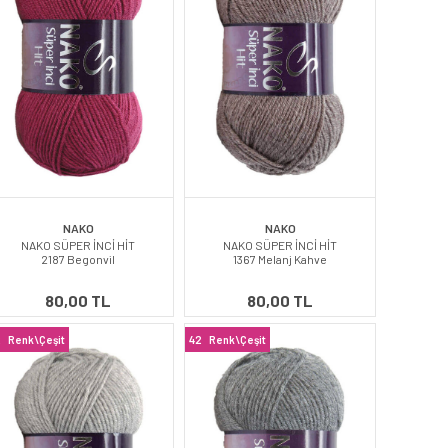
NAKO
NAKO
NAKO SÜPER İNCİ HİT
NAKO SÜPER İNCİ HİT
2187 Begonvil
1367 Melanj Kahve
80,00 TL
80,00 TL
2
Renk\Çeşit
42
Renk\Çeşit