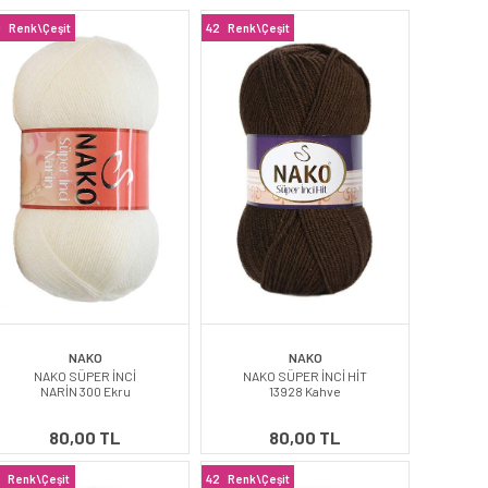
0
Renk\Çeşit
42
Renk\Çeşit
NAKO
NAKO
NAKO SÜPER İNCİ
NAKO SÜPER İNCİ HİT
NARİN 300 Ekru
13928 Kahve
80,00 TL
80,00 TL
7
Renk\Çeşit
42
Renk\Çeşit