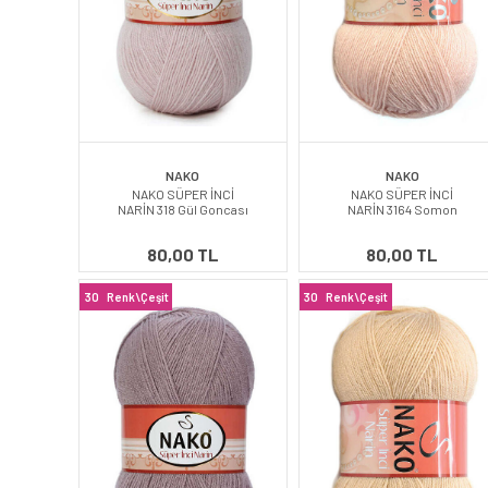
NAKO
NAKO
NAKO SÜPER İNCİ
NAKO SÜPER İNCİ
NARİN 318 Gül Goncası
NARİN 3164 Somon
80,00 TL
80,00 TL
30
Renk\Çeşit
30
Renk\Çeşit