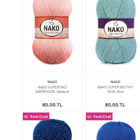
NAKO
NAKO
NAKO SÜPER İNCİ
NAKO SÜPER İNCİ HİT
NARİN 3205 Şakayık
2524 Mint
80,00 TL
80,00 TL
42
Renk\Çeşit
42
Renk\Çeşit