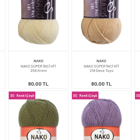
NAKO
NAKO
NAKO SÜPER İNCİ HİT
NAKO SÜPER İNCİ HİT
256 Krem
219 Deve Tüyü
80,00 TL
80,00 TL
30
Renk\Çeşit
30
Renk\Çeşit
3