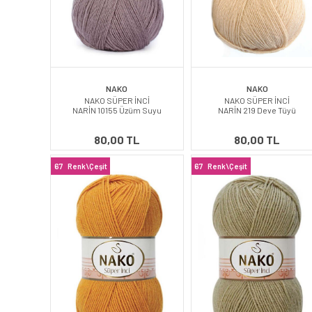
NAKO
NAKO
NAKO SÜPER İNCİ
NAKO SÜPER İNCİ
NARİN 10155 Üzüm Suyu
NARİN 219 Deve Tüyü
80,00 TL
80,00 TL
67
Renk\Çeşit
67
Renk\Çeşit