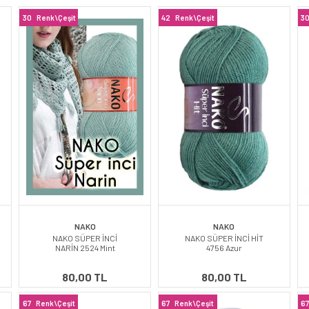
30
Renk\Çeşit
42
Renk\Çeşit
3
NAKO
NAKO
NAKO SÜPER İNCİ
NAKO SÜPER İNCİ HİT
NARİN 2524 Mint
4756 Azur
80,00 TL
80,00 TL
67
Renk\Çeşit
67
Renk\Çeşit
6