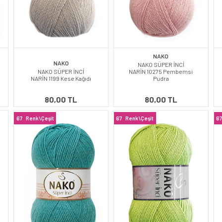
NAKO
NAKO
NAKO SÜPER İNCİ
NAKO SÜPER İNCİ
NARİN 10275 Pembemsi
NARİN 1199 Kese Kağıdı
Pudra
80,00 TL
80,00 TL
67
Renk\Çeşit
67
Renk\Çeşit
6