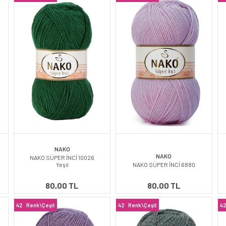
NAKO
NAKO
NAKO SÜPER İNCİ 10026
Yeşil
NAKO SÜPER İNCİ 6880
80,00 TL
80,00 TL
42
Renk\Çeşit
42
Renk\Çeşit
4