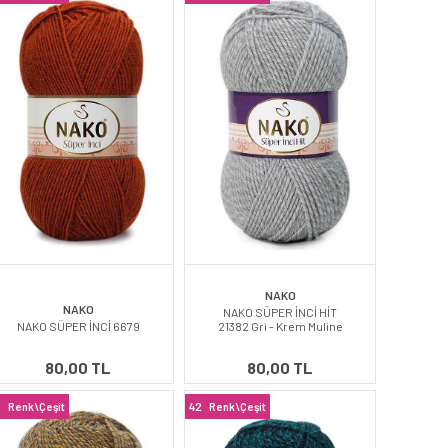
NAKO
NAKO
NAKO SÜPER İNCİ HİT
NAKO SÜPER İNCİ 6679
21382 Gri - Krem Muline
80,00 TL
80,00 TL
2
Renk\Çeşit
42
Renk\Çeşit