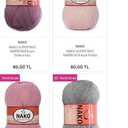
NAKO
NAKO
NAKO SÜPER İNCİ
NARİN 569 Koyu
NAKO SÜPER İNCİ
Gülkurusu
NARİN 1479 Açık Pudra
80,00 TL
80,00 TL
0
Renk\Çeşit
30
Renk\Çeşit