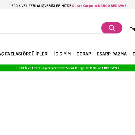
1.500 ₺ VE ÜZERİ ALIŞVERİŞLERİNİZDE
Sürat Kargo ile KARGO BEDAVA !
Top
AÇ FAZLASI ÖRGÜ İPLERİ
İÇ GİYİM
ÇORAP
EŞARP-YAZMA
G
1.500 ₺ ve Üzeri Alışverişlerinizde Sürat Kargo İle KARGO BEDAVA !