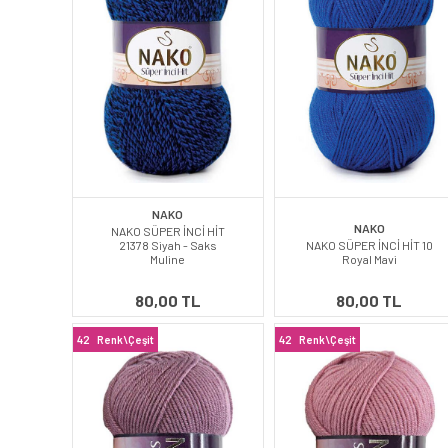
NAKO
NAKO
NAKO SÜPER İNCİ HİT
21378 Siyah - Saks
NAKO SÜPER İNCİ HİT 10
Muline
Royal Mavi
80,00 TL
80,00 TL
42
Renk\Çeşit
42
Renk\Çeşit