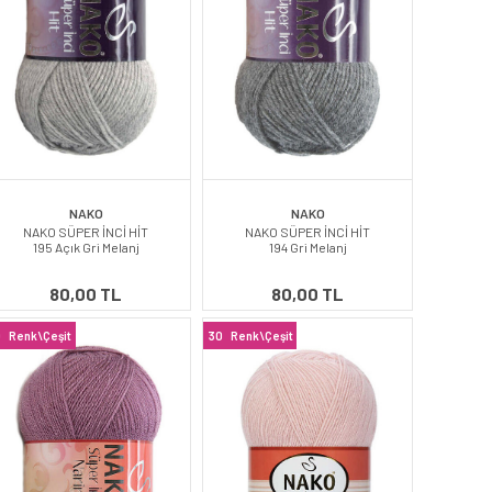
NAKO
NAKO
NAKO SÜPER İNCİ HİT
NAKO SÜPER İNCİ HİT
195 Açık Gri Melanj
194 Gri Melanj
80,00 TL
80,00 TL
0
Renk\Çeşit
30
Renk\Çeşit