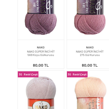
NAKO
NAKO
NAKO SÜPER İNCİ HİT
NAKO SÜPER İNCİ HİT
569 Koyu Gülkurusu
275 Gül Kurusu
80,00 TL
80,00 TL
30
Renk\Çeşit
30
Renk\Çeşit