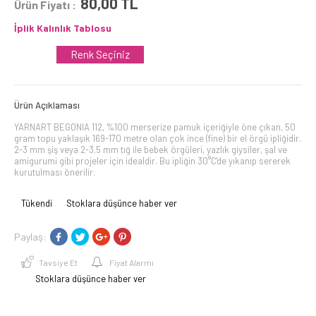
80,00
TL
Ürün Fiyatı :
İplik Kalınlık Tablosu
Renk Seçiniz
Ürün Açıklaması
YARNART BEGONIA 112, %100 merserize pamuk içeriğiyle öne çıkan, 50
gram topu yaklaşık 169-170 metre olan çok ince (fine) bir el örgü ipliğidir.
2-3 mm şiş veya 2-3.5 mm tığ ile bebek örgüleri, yazlık giysiler, şal ve
amigurumi gibi projeler için idealdir. Bu ipliğin 30°C'de yıkanıp sererek
kurutulması önerilir.
Tükendi
Stoklara düşünce haber ver
Paylaş:
Tavsiye Et
Fiyat Alarmı
Stoklara düşünce haber ver