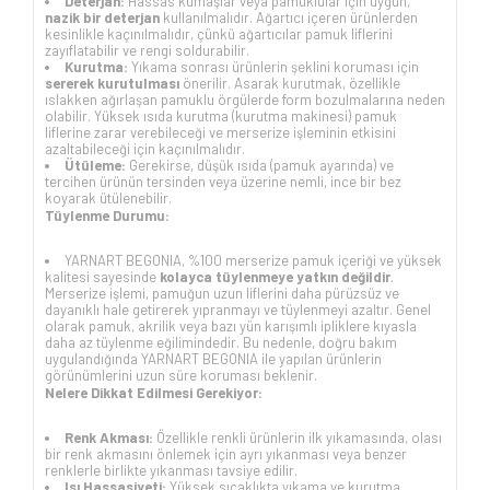
Deterjan:
Hassas kumaşlar veya pamuklular için uygun,
nazik bir deterjan
kullanılmalıdır. Ağartıcı içeren ürünlerden
kesinlikle kaçınılmalıdır, çünkü ağartıcılar pamuk liflerini
zayıflatabilir ve rengi soldurabilir.
Kurutma:
Yıkama sonrası ürünlerin şeklini koruması için
sererek kurutulması
önerilir. Asarak kurutmak, özellikle
ıslakken ağırlaşan pamuklu örgülerde form bozulmalarına neden
olabilir. Yüksek ısıda kurutma (kurutma makinesi) pamuk
liflerine zarar verebileceği ve merserize işleminin etkisini
azaltabileceği için kaçınılmalıdır.
Ütüleme:
Gerekirse, düşük ısıda (pamuk ayarında) ve
tercihen ürünün tersinden veya üzerine nemli, ince bir bez
koyarak ütülenebilir.
Tüylenme Durumu:
YARNART BEGONIA, %100 merserize pamuk içeriği ve yüksek
kalitesi sayesinde
kolayca tüylenmeye yatkın değildir
.
Merserize işlemi, pamuğun uzun liflerini daha pürüzsüz ve
dayanıklı hale getirerek yıpranmayı ve tüylenmeyi azaltır. Genel
olarak pamuk, akrilik veya bazı yün karışımlı ipliklere kıyasla
daha az tüylenme eğilimindedir. Bu nedenle, doğru bakım
uygulandığında YARNART BEGONIA ile yapılan ürünlerin
görünümlerini uzun süre koruması beklenir.
Nelere Dikkat Edilmesi Gerekiyor:
Renk Akması:
Özellikle renkli ürünlerin ilk yıkamasında, olası
bir renk akmasını önlemek için ayrı yıkanması veya benzer
renklerle birlikte yıkanması tavsiye edilir.
Isı Hassasiyeti:
Yüksek sıcaklıkta yıkama ve kurutma