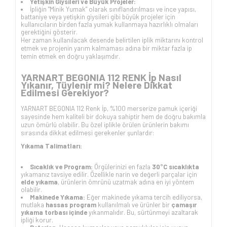
Yetişkin Giysileri ve Büyük Projeler:
İpliğin "Minik Yumak" olarak sınıflandırılması ve ince yapısı,
battaniye veya yetişkin giysileri gibi büyük projeler için
kullanıcıların birden fazla yumak kullanmaya hazırlıklı olmaları
gerektiğini gösterir.
Her zaman kullanılacak desende belirtilen iplik miktarını kontrol
etmek ve projenin yarım kalmaması adına bir miktar fazla ip
temin etmek en doğru yaklaşımdır.
YARNART BEGONIA 112 RENK İp Nasıl
Yıkanır, Tüylenir mi? Nelere Dikkat
Edilmesi Gerekiyor?
YARNART BEGONIA 112 Renk İp, %100 merserize pamuk içeriği
sayesinde hem kaliteli bir dokuya sahiptir hem de doğru bakımla
uzun ömürlü olabilir. Bu özel iplikle örülen ürünlerin bakımı
sırasında dikkat edilmesi gerekenler şunlardır:
Yıkama Talimatları:
Sıcaklık ve Program:
Örgülerinizi en fazla
30°C sıcaklıkta
yıkamanız tavsiye edilir. Özellikle narin ve değerli parçalar için
elde yıkama
, ürünlerin ömrünü uzatmak adına en iyi yöntem
olabilir.
Makinede Yıkama:
Eğer makinede yıkama tercih ediliyorsa,
mutlaka
hassas program
kullanılmalı ve ürünler bir
çamaşır
yıkama torbası içinde
yıkanmalıdır. Bu, sürtünmeyi azaltarak
ipliği korur.