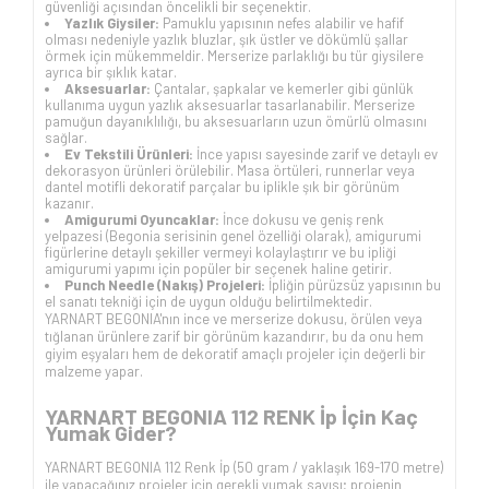
güvenliği açısından öncelikli bir seçenektir.
Yazlık Giysiler:
Pamuklu yapısının nefes alabilir ve hafif
olması nedeniyle yazlık bluzlar, şık üstler ve dökümlü şallar
örmek için mükemmeldir. Merserize parlaklığı bu tür giysilere
ayrıca bir şıklık katar.
Aksesuarlar:
Çantalar, şapkalar ve kemerler gibi günlük
kullanıma uygun yazlık aksesuarlar tasarlanabilir. Merserize
pamuğun dayanıklılığı, bu aksesuarların uzun ömürlü olmasını
sağlar.
Ev Tekstili Ürünleri:
İnce yapısı sayesinde zarif ve detaylı ev
dekorasyon ürünleri örülebilir. Masa örtüleri, runnerlar veya
dantel motifli dekoratif parçalar bu iplikle şık bir görünüm
kazanır.
Amigurumi Oyuncaklar:
İnce dokusu ve geniş renk
yelpazesi (Begonia serisinin genel özelliği olarak), amigurumi
figürlerine detaylı şekiller vermeyi kolaylaştırır ve bu ipliği
amigurumi yapımı için popüler bir seçenek haline getirir.
Punch Needle (Nakış) Projeleri:
İpliğin pürüzsüz yapısının bu
el sanatı tekniği için de uygun olduğu belirtilmektedir.
YARNART BEGONIA'nın ince ve merserize dokusu, örülen veya
tığlanan ürünlere zarif bir görünüm kazandırır, bu da onu hem
giyim eşyaları hem de dekoratif amaçlı projeler için değerli bir
malzeme yapar.
YARNART BEGONIA 112 RENK İp İçin Kaç
Yumak Gider?
YARNART BEGONIA 112 Renk İp (50 gram / yaklaşık 169-170 metre)
ile yapacağınız projeler için gerekli yumak sayısı; projenin