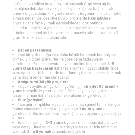
türüne, arzu edilen boyutuna, kullanılacak örgü veya tığ işi
tekniğinin detaylarına ve kişisel örgü sıklığınıza bağlı olarak
önemli ölçüde değişiklik gösterecektir. Begonia'nın ince bir iplik
olması nedeniyle, özellikle büyük projelerde kalın ipliklere
kıyasla daha fazla yumak gerekebileceği göz önünde
bulundurulmalıdır. Aşağıda, bu iplikle yapılabilecek bazı yaygın
ürünler için genel bir fikir vermesi amacıyla tahmini yumak (50
gramlık) miktarları listelenmiştir:
Bebek Battaniyesi:
İnce bir iplik olduğu için, daha büyük bir bebek battaniyesi
örmek için diğer iplik türlerine göre daha fazla yumak
gerekebilir. Projenin boyutuna ve modeline bağlı olarak
4-5
yumaktan başlayarak
daha fazla yumak ihtiyacı olabilir. İnce
veya sport ağırlıklı ipliklerle tasarlanmış özel desenlere bakmak
daha doğru bir tahmin sunacaktır.
Amigurumi (küçük projeler):
Küçük boyutlu amigurumi figürleri için
bir adet 50 gramlık
yumak
genellikle yeterli olabilir. Daha büyük veya çok renkli
tasarımlar için daha fazla yumak kullanmak gerekebilir.
Bluz (yetişkin):
İnce ağırlıklı ipliklerle yapılan bluzlar için genel tahminler göz
önüne alındığında, bir bluz için yaklaşık
7 ila 18 yumak
gerekebilir. Bu, modelin karmaşıklığına ve boyutuna göre değişir.
Şal:
Basit bir şal için
2-3 yumak
yeterli olabilirken, daha büyük
veya detaylı, ince ağırlıklı ipliklerle yapılan şallar için tahminler
yaklaşık
3 ila 9 yumak
arasında değişebilir.