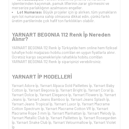
işlemlerinden kaçınmak, pamuk liflerinin zarar görmesini ve
merserize parlaklığının azalmasını engeller.
Lot Numarası:
Büyük projeler için ip alırken, tüm yumakların
aynı lot numarasına sahip olmasına dikkat edin, çünkü farklı
üretim partilerinde çok hafif ton farklılıkları olabilir.
YARNART BEGONIA 112 Renk İp Nereden
Alınır?
YARNART BEGONIA 112 Renk İp Türkiye’de hem online hem fiziksel
tuhafiye hobi mağazası hobitu.com’dan en uygun fiyatlarla alınır.
Ücretsiz kargo seçenekleriyle rahatlıkla hobitu.com'dan
YARNART BEGONIA 112 Renk İp siparişinizi verebilirsiniz.
YARNART İP
MODELLERİ
Yarnart Adore İp
,
Yarnart Alpaca Gold Paillettes İp
,
Yarnart Baby
Cotton İp
,
Yarnart Begonia İp
,
Yarnart Bright İp
,
Yarnart Coral İp
,
Yarnart Dolce İp
,
Yarnart Elegance İp
,
Yarnart Flowers İp
,
Yarnart
Jeans İp
,
Yarnart Jeans Bamboo İp
,
Yarnart Jeans Splash İp
,
Yarnart Jeans Tropical İp
,
Yarnart Luxor İp
,
Yarnart Macrame
Cotton Spectrum İp
,
Yarnart Macrame Cotton VR İp
,
Yarnart
Macrame Rope 3 mm İp
,
Yarnart Manhattan İp
,
Yarnart Melody İp
,
Yarnart Metallic Club İp
,
Yarnart Paillettes İp
,
Yarnart Rosegarden
İp
,
Yarnart Snake Club İp
,
Yarnart Velourmallow İp
,
Yarnart Violet
İp