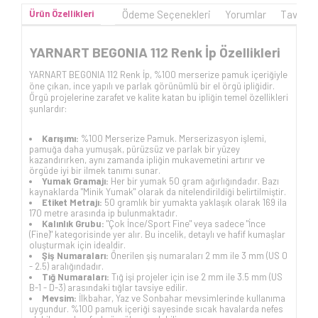
Ürün Özellikleri
Ödeme Seçenekleri
Yorumlar
Tavsiye
YARNART BEGONIA 112 Renk İp Özellikleri
YARNART BEGONIA 112 Renk İp, %100 merserize pamuk içeriğiyle
öne çıkan, ince yapılı ve parlak görünümlü bir el örgü ipliğidir.
Örgü projelerine zarafet ve kalite katan bu ipliğin temel özellikleri
şunlardır:
Karışımı:
%100 Merserize Pamuk. Merserizasyon işlemi,
pamuğa daha yumuşak, pürüzsüz ve parlak bir yüzey
kazandırırken, aynı zamanda ipliğin mukavemetini artırır ve
örgüde iyi bir ilmek tanımı sunar.
Yumak Gramajı:
Her bir yumak 50 gram ağırlığındadır. Bazı
kaynaklarda "Minik Yumak" olarak da nitelendirildiği belirtilmiştir.
Etiket Metrajı:
50 gramlık bir yumakta yaklaşık olarak 169 ila
170 metre arasında ip bulunmaktadır.
Kalınlık Grubu:
"Çok İnce/Sport Fine" veya sadece "İnce
(Fine)" kategorisinde yer alır. Bu incelik, detaylı ve hafif kumaşlar
oluşturmak için idealdir.
Şiş Numaraları:
Önerilen şiş numaraları 2 mm ile 3 mm (US 0
- 2.5) aralığındadır.
Tığ Numaraları:
Tığ işi projeler için ise 2 mm ile 3.5 mm (US
B-1 - D-3) arasındaki tığlar tavsiye edilir.
Mevsim:
İlkbahar, Yaz ve Sonbahar mevsimlerinde kullanıma
uygundur. %100 pamuk içeriği sayesinde sıcak havalarda nefes