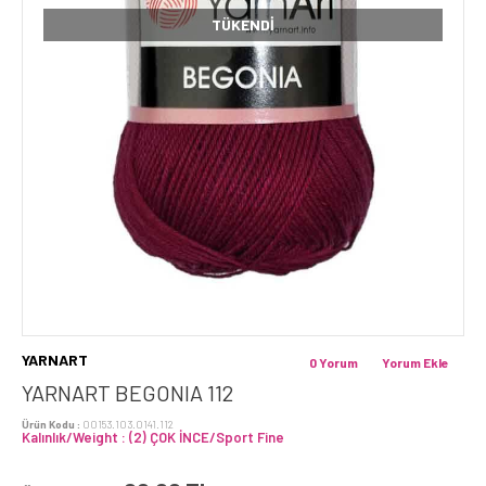
TÜKENDI
YARNART
0 Yorum
Yorum Ekle
YARNART BEGONIA 112
Ürün Kodu :
00153.103.0141.112
Kalınlık/Weight : (2) ÇOK İNCE/Sport Fine