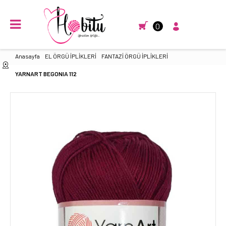
0
Anasayfa
EL ÖRGÜ İPLİKLERİ
FANTAZİ ÖRGÜ İPLİKLERİ
YARNART BEGONIA 112