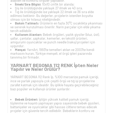
alabilen ve konforlu örgüler yapılabilir.
İlmek/Sıra Bilgisi:
10x10 cm'lik bir alanda;
Şiş ile örüldüğünde yaklaşık 27 ilmek ve 40 sıra.
Tığ ile örüldüğünde ise yaklaşık 22 ilmek ve 36 sıra elde
edilmesi beklenir. Bu değerler, projelerin istenilen boyutta
olması için bir kılavuz niteliğindedir.
Bakım Talimatı:
Ürünlerin en fazla 30°C sıcaklıkta yıkanması
ve sererek kurutulması önerilir. Narin parçalar için elde yıkama
tercih edilebilir.
Kullanım Alanları:
Bebek örgüleri, yazlık giysiler (bluz, üst),
şallar, çantalar, şapkalar, kemerler, ev tekstili ürünleri,
amigurumi oyuncaklar ve punch needle (nakış) projeleri için
uygundur.
Menşei:
YarnArt, 1993'te temelleri atılan ve 2003'te kendi
markasını kuran, Türkiye menşeli, el örgü ipleri pazarında
tanınmış bir firmadır.
YARNART BEGONIA 112 RENK İpten Neler
Yapılır ve Neler Örülür?
YARNART BEGONIA 112 Renk İp, %100 merserize pamuk içeriği,
ince ve parlak yapısıyla çok çeşitli örgü ve tığ işi projelerine
zarafet katmak için idealdir. Bu iplikle hayata geçirebileceğiniz
bazı popüler ve kullanışlı ürünler şunlardır:
Bebek Ürünleri:
İpliğin yüksek kaliteli pamuk içeriği,
tüylenme ve kaşıntı yapmayan yapısı sayesinde bebek giysileri,
battaniyeler ve oyuncaklar gibi hassas ciltlere temas edecek
projeler için güvenle tercih edilebilir. Bebeklerin konforu ve