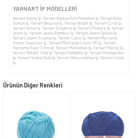
YARNART İP
MODELLERİ
Yarnart Adore İp
,
Yarnart Alpaca Gold Paillettes İp
,
Yarnart Baby
Cotton İp
,
Yarnart Begonia İp
,
Yarnart Bright İp
,
Yarnart Coral İp
,
Yarnart Dolce İp
,
Yarnart Elegance İp
,
Yarnart Flowers İp
,
Yarnart
Jeans İp
,
Yarnart Jeans Bamboo İp
,
Yarnart Jeans Splash İp
,
Yarnart Jeans Tropical İp
,
Yarnart Luxor İp
,
Yarnart Macrame
Cotton Spectrum İp
,
Yarnart Macrame Cotton VR İp
,
Yarnart
Macrame Rope 3 mm İp
,
Yarnart Manhattan İp
,
Yarnart Melody İp
,
Yarnart Metallic Club İp
,
Yarnart Paillettes İp
,
Yarnart Rosegarden
İp
,
Yarnart Snake Club İp
,
Yarnart Velourmallow İp
,
Yarnart Violet
İp
Ürünün Diğer Renkleri