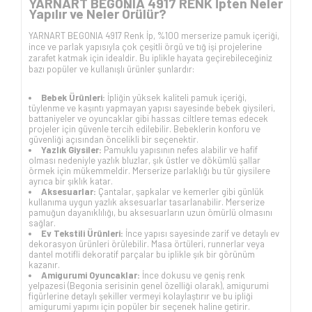
YARNART BEGONIA 4917 RENK İpten Neler
Yapılır ve Neler Örülür?
YARNART BEGONIA 4917 Renk İp, %100 merserize pamuk içeriği,
ince ve parlak yapısıyla çok çeşitli örgü ve tığ işi projelerine
zarafet katmak için idealdir. Bu iplikle hayata geçirebileceğiniz
bazı popüler ve kullanışlı ürünler şunlardır:
Bebek Ürünleri:
İpliğin yüksek kaliteli pamuk içeriği,
tüylenme ve kaşıntı yapmayan yapısı sayesinde bebek giysileri,
battaniyeler ve oyuncaklar gibi hassas ciltlere temas edecek
projeler için güvenle tercih edilebilir. Bebeklerin konforu ve
güvenliği açısından öncelikli bir seçenektir.
Yazlık Giysiler:
Pamuklu yapısının nefes alabilir ve hafif
olması nedeniyle yazlık bluzlar, şık üstler ve dökümlü şallar
örmek için mükemmeldir. Merserize parlaklığı bu tür giysilere
ayrıca bir şıklık katar.
Aksesuarlar:
Çantalar, şapkalar ve kemerler gibi günlük
kullanıma uygun yazlık aksesuarlar tasarlanabilir. Merserize
pamuğun dayanıklılığı, bu aksesuarların uzun ömürlü olmasını
sağlar.
Ev Tekstili Ürünleri:
İnce yapısı sayesinde zarif ve detaylı ev
dekorasyon ürünleri örülebilir. Masa örtüleri, runnerlar veya
dantel motifli dekoratif parçalar bu iplikle şık bir görünüm
kazanır.
Amigurumi Oyuncaklar:
İnce dokusu ve geniş renk
yelpazesi (Begonia serisinin genel özelliği olarak), amigurumi
figürlerine detaylı şekiller vermeyi kolaylaştırır ve bu ipliği
amigurumi yapımı için popüler bir seçenek haline getirir.