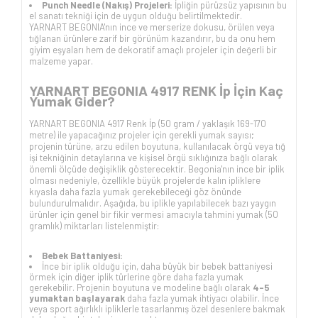
Punch Needle (Nakış) Projeleri:
İpliğin pürüzsüz yapısının bu
el sanatı tekniği için de uygun olduğu belirtilmektedir.
YARNART BEGONIA'nın ince ve merserize dokusu, örülen veya
tığlanan ürünlere zarif bir görünüm kazandırır, bu da onu hem
giyim eşyaları hem de dekoratif amaçlı projeler için değerli bir
malzeme yapar.
YARNART BEGONIA 4917 RENK İp İçin Kaç
Yumak Gider?
YARNART BEGONIA 4917 Renk İp (50 gram / yaklaşık 169-170
metre) ile yapacağınız projeler için gerekli yumak sayısı;
projenin türüne, arzu edilen boyutuna, kullanılacak örgü veya tığ
işi tekniğinin detaylarına ve kişisel örgü sıklığınıza bağlı olarak
önemli ölçüde değişiklik gösterecektir. Begonia'nın ince bir iplik
olması nedeniyle, özellikle büyük projelerde kalın ipliklere
kıyasla daha fazla yumak gerekebileceği göz önünde
bulundurulmalıdır. Aşağıda, bu iplikle yapılabilecek bazı yaygın
ürünler için genel bir fikir vermesi amacıyla tahmini yumak (50
gramlık) miktarları listelenmiştir:
Bebek Battaniyesi:
İnce bir iplik olduğu için, daha büyük bir bebek battaniyesi
örmek için diğer iplik türlerine göre daha fazla yumak
gerekebilir. Projenin boyutuna ve modeline bağlı olarak
4-5
yumaktan başlayarak
daha fazla yumak ihtiyacı olabilir. İnce
veya sport ağırlıklı ipliklerle tasarlanmış özel desenlere bakmak