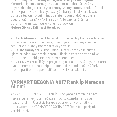
Merserize işlemi, pamuğun uzun liflerini daha pürüzsüz ve
dayanıklı hale getirerek yıpranmayı ve tüylenmeyi azaltır. Genel
olarak pamuk, akrilik veya bazı yün karışımlı ipliklere kıyasla
daha az tüylenme eğilimindedir. Bu nedenle, doğru bakım
uygulandığında YARNART BEGONIA ile yapılan ürünlerin
görünümlerini uzun süre koruması beklenir.
Nelere Dikkat Edilmesi Gerekiyor:
Renk Akması:
Özellikle renkli ürünlerin ilk yıkamasında, olası
bir renk akmasını önlemek için ayrı yıkanması veya benzer
renklerle birlikte yıkanması tavsiye edilir.
Isı Hassasiyeti:
Yüksek sıcaklıkta yıkama ve kurutma
işlemlerinden kaçınmak, pamuk liflerinin zarar görmesini ve
merserize parlaklığının azalmasını engeller.
Lot Numarası:
Büyük projeler için ip alırken, tüm yumakların
aynı lot numarasına sahip olmasına dikkat edin, çünkü farklı
üretim partilerinde çok hafif ton farklılıkları olabilir.
YARNART BEGONIA 4917 Renk İp Nereden
Alınır?
YARNART BEGONIA 4917 Renk İp Türkiye’de hem online hem
fiziksel tuhafiye hobi mağazası hobitu.com’dan en uygun
fiyatlarla alınır. Ücretsiz kargo seçenekleriyle rahatlıkla
hobitu.com'dan YARNART BEGONIA 4917 Renk İp siparişinizi
verebilirsiniz.