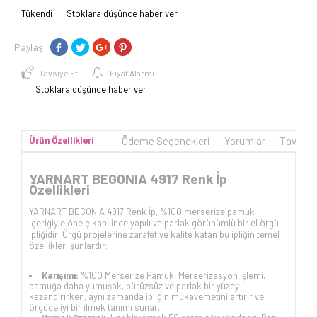
Tükendi
Stoklara düşünce haber ver
Paylaş:
Tavsiye Et
Fiyat Alarmı
Stoklara düşünce haber ver
Ürün Özellikleri
Ödeme Seçenekleri
Yorumlar
Tavsiye
YARNART BEGONIA 4917 Renk İp
Özellikleri
YARNART BEGONIA 4917 Renk İp, %100 merserize pamuk
içeriğiyle öne çıkan, ince yapılı ve parlak görünümlü bir el örgü
ipliğidir. Örgü projelerine zarafet ve kalite katan bu ipliğin temel
özellikleri şunlardır:
Karışımı:
%100 Merserize Pamuk. Merserizasyon işlemi,
pamuğa daha yumuşak, pürüzsüz ve parlak bir yüzey
kazandırırken, aynı zamanda ipliğin mukavemetini artırır ve
örgüde iyi bir ilmek tanımı sunar.