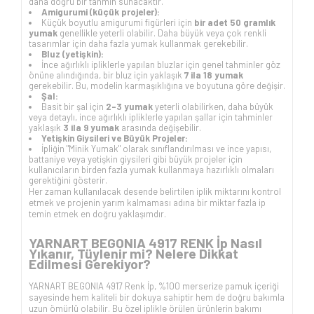
daha doğru bir tahmin sunacaktır.
Amigurumi (küçük projeler):
Küçük boyutlu amigurumi figürleri için
bir adet 50 gramlık
yumak
genellikle yeterli olabilir. Daha büyük veya çok renkli
tasarımlar için daha fazla yumak kullanmak gerekebilir.
Bluz (yetişkin):
İnce ağırlıklı ipliklerle yapılan bluzlar için genel tahminler göz
önüne alındığında, bir bluz için yaklaşık
7 ila 18 yumak
gerekebilir. Bu, modelin karmaşıklığına ve boyutuna göre değişir.
Şal:
Basit bir şal için
2-3 yumak
yeterli olabilirken, daha büyük
veya detaylı, ince ağırlıklı ipliklerle yapılan şallar için tahminler
yaklaşık
3 ila 9 yumak
arasında değişebilir.
Yetişkin Giysileri ve Büyük Projeler:
İpliğin "Minik Yumak" olarak sınıflandırılması ve ince yapısı,
battaniye veya yetişkin giysileri gibi büyük projeler için
kullanıcıların birden fazla yumak kullanmaya hazırlıklı olmaları
gerektiğini gösterir.
Her zaman kullanılacak desende belirtilen iplik miktarını kontrol
etmek ve projenin yarım kalmaması adına bir miktar fazla ip
temin etmek en doğru yaklaşımdır.
YARNART BEGONIA 4917 RENK İp Nasıl
Yıkanır, Tüylenir mi? Nelere Dikkat
Edilmesi Gerekiyor?
YARNART BEGONIA 4917 Renk İp, %100 merserize pamuk içeriği
sayesinde hem kaliteli bir dokuya sahiptir hem de doğru bakımla
uzun ömürlü olabilir. Bu özel iplikle örülen ürünlerin bakımı