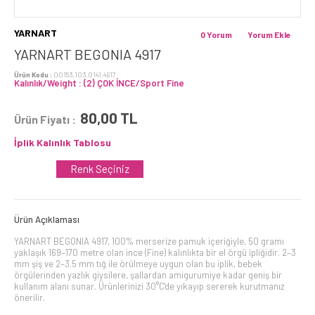
YARNART
0 Yorum
Yorum Ekle
YARNART BEGONIA 4917
Ürün Kodu :
00153.103.0141.4917
Kalınlık/Weight : (2) ÇOK İNCE/Sport Fine
80,00
TL
Ürün Fiyatı :
İplik Kalınlık Tablosu
Renk Seçiniz
Ürün Açıklaması
YARNART BEGONIA 4917, 100% merserize pamuk içeriğiyle, 50 gramı
yaklaşık 169–170 metre olan ince (Fine) kalınlıkta bir el örgü ipliğidir. 2–3
mm şiş ve 2–3.5 mm tığ ile örülmeye uygun olan bu iplik, bebek
örgülerinden yazlık giysilere, şallardan amigurumiye kadar geniş bir
kullanım alanı sunar. Ürünlerinizi 30°C'de yıkayıp sererek kurutmanız
önerilir.