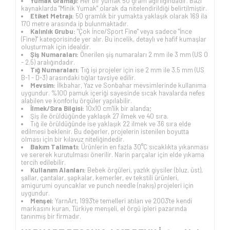
Yumak Gramajı:
Her bir yumak 50 gram ağırlığındadır. Bazı
kaynaklarda "Minik Yumak" olarak da nitelendirildiği belirtilmiştir.
Etiket Metrajı:
50 gramlık bir yumakta yaklaşık olarak 169 ila
170 metre arasında ip bulunmaktadır.
Kalınlık Grubu:
"Çok İnce/Sport Fine" veya sadece "İnce
(Fine)" kategorisinde yer alır. Bu incelik, detaylı ve hafif kumaşlar
oluşturmak için idealdir.
Şiş Numaraları:
Önerilen şiş numaraları 2 mm ile 3 mm (US 0
- 2.5) aralığındadır.
Tığ Numaraları:
Tığ işi projeler için ise 2 mm ile 3.5 mm (US
B-1 - D-3) arasındaki tığlar tavsiye edilir.
Mevsim:
İlkbahar, Yaz ve Sonbahar mevsimlerinde kullanıma
uygundur. %100 pamuk içeriği sayesinde sıcak havalarda nefes
alabilen ve konforlu örgüler yapılabilir.
İlmek/Sıra Bilgisi:
10x10 cm'lik bir alanda;
Şiş ile örüldüğünde yaklaşık 27 ilmek ve 40 sıra.
Tığ ile örüldüğünde ise yaklaşık 22 ilmek ve 36 sıra elde
edilmesi beklenir. Bu değerler, projelerin istenilen boyutta
olması için bir kılavuz niteliğindedir.
Bakım Talimatı:
Ürünlerin en fazla 30°C sıcaklıkta yıkanması
ve sererek kurutulması önerilir. Narin parçalar için elde yıkama
tercih edilebilir.
Kullanım Alanları:
Bebek örgüleri, yazlık giysiler (bluz, üst),
şallar, çantalar, şapkalar, kemerler, ev tekstili ürünleri,
amigurumi oyuncaklar ve punch needle (nakış) projeleri için
uygundur.
Menşei:
YarnArt, 1993'te temelleri atılan ve 2003'te kendi
markasını kuran, Türkiye menşeli, el örgü ipleri pazarında
tanınmış bir firmadır.