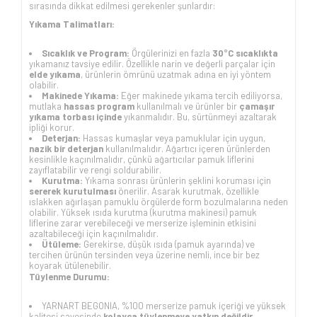
sırasında dikkat edilmesi gerekenler şunlardır:
Yıkama Talimatları:
Sıcaklık ve Program:
Örgülerinizi en fazla
30°C sıcaklıkta
yıkamanız tavsiye edilir. Özellikle narin ve değerli parçalar için
elde yıkama
, ürünlerin ömrünü uzatmak adına en iyi yöntem
olabilir.
Makinede Yıkama:
Eğer makinede yıkama tercih ediliyorsa,
mutlaka
hassas program
kullanılmalı ve ürünler bir
çamaşır
yıkama torbası içinde
yıkanmalıdır. Bu, sürtünmeyi azaltarak
ipliği korur.
Deterjan:
Hassas kumaşlar veya pamuklular için uygun,
nazik bir deterjan
kullanılmalıdır. Ağartıcı içeren ürünlerden
kesinlikle kaçınılmalıdır, çünkü ağartıcılar pamuk liflerini
zayıflatabilir ve rengi soldurabilir.
Kurutma:
Yıkama sonrası ürünlerin şeklini koruması için
sererek kurutulması
önerilir. Asarak kurutmak, özellikle
ıslakken ağırlaşan pamuklu örgülerde form bozulmalarına neden
olabilir. Yüksek ısıda kurutma (kurutma makinesi) pamuk
liflerine zarar verebileceği ve merserize işleminin etkisini
azaltabileceği için kaçınılmalıdır.
Ütüleme:
Gerekirse, düşük ısıda (pamuk ayarında) ve
tercihen ürünün tersinden veya üzerine nemli, ince bir bez
koyarak ütülenebilir.
Tüylenme Durumu:
YARNART BEGONIA, %100 merserize pamuk içeriği ve yüksek
kalitesi sayesinde
kolayca tüylenmeye yatkın değildir
.