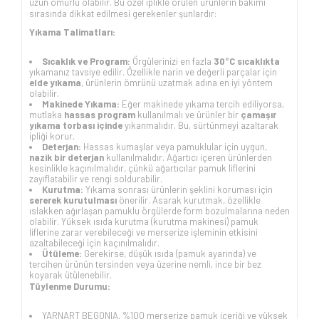
uzun ömürlü olabilir. Bu özel iplikle örülen ürünlerin bakımı
sırasında dikkat edilmesi gerekenler şunlardır:
Yıkama Talimatları:
Sıcaklık ve Program:
Örgülerinizi en fazla
30°C sıcaklıkta
yıkamanız tavsiye edilir. Özellikle narin ve değerli parçalar için
elde yıkama
, ürünlerin ömrünü uzatmak adına en iyi yöntem
olabilir.
Makinede Yıkama:
Eğer makinede yıkama tercih ediliyorsa,
mutlaka
hassas program
kullanılmalı ve ürünler bir
çamaşır
yıkama torbası içinde
yıkanmalıdır. Bu, sürtünmeyi azaltarak
ipliği korur.
Deterjan:
Hassas kumaşlar veya pamuklular için uygun,
nazik bir deterjan
kullanılmalıdır. Ağartıcı içeren ürünlerden
kesinlikle kaçınılmalıdır, çünkü ağartıcılar pamuk liflerini
zayıflatabilir ve rengi soldurabilir.
Kurutma:
Yıkama sonrası ürünlerin şeklini koruması için
sererek kurutulması
önerilir. Asarak kurutmak, özellikle
ıslakken ağırlaşan pamuklu örgülerde form bozulmalarına neden
olabilir. Yüksek ısıda kurutma (kurutma makinesi) pamuk
liflerine zarar verebileceği ve merserize işleminin etkisini
azaltabileceği için kaçınılmalıdır.
Ütüleme:
Gerekirse, düşük ısıda (pamuk ayarında) ve
tercihen ürünün tersinden veya üzerine nemli, ince bir bez
koyarak ütülenebilir.
Tüylenme Durumu:
YARNART BEGONIA, %100 merserize pamuk içeriği ve yüksek