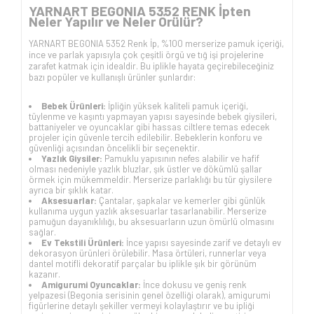
YARNART BEGONIA 5352 RENK İpten
Neler Yapılır ve Neler Örülür?
YARNART BEGONIA 5352 Renk İp, %100 merserize pamuk içeriği,
ince ve parlak yapısıyla çok çeşitli örgü ve tığ işi projelerine
zarafet katmak için idealdir. Bu iplikle hayata geçirebileceğiniz
bazı popüler ve kullanışlı ürünler şunlardır:
Bebek Ürünleri:
İpliğin yüksek kaliteli pamuk içeriği,
tüylenme ve kaşıntı yapmayan yapısı sayesinde bebek giysileri,
battaniyeler ve oyuncaklar gibi hassas ciltlere temas edecek
projeler için güvenle tercih edilebilir. Bebeklerin konforu ve
güvenliği açısından öncelikli bir seçenektir.
Yazlık Giysiler:
Pamuklu yapısının nefes alabilir ve hafif
olması nedeniyle yazlık bluzlar, şık üstler ve dökümlü şallar
örmek için mükemmeldir. Merserize parlaklığı bu tür giysilere
ayrıca bir şıklık katar.
Aksesuarlar:
Çantalar, şapkalar ve kemerler gibi günlük
kullanıma uygun yazlık aksesuarlar tasarlanabilir. Merserize
pamuğun dayanıklılığı, bu aksesuarların uzun ömürlü olmasını
sağlar.
Ev Tekstili Ürünleri:
İnce yapısı sayesinde zarif ve detaylı ev
dekorasyon ürünleri örülebilir. Masa örtüleri, runnerlar veya
dantel motifli dekoratif parçalar bu iplikle şık bir görünüm
kazanır.
Amigurumi Oyuncaklar:
İnce dokusu ve geniş renk
yelpazesi (Begonia serisinin genel özelliği olarak), amigurumi
figürlerine detaylı şekiller vermeyi kolaylaştırır ve bu ipliği