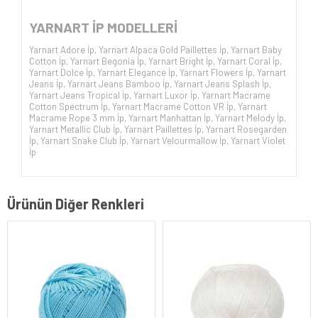
YARNART İP
MODELLERİ
Yarnart Adore İp
,
Yarnart Alpaca Gold Paillettes İp
,
Yarnart Baby
Cotton İp
,
Yarnart Begonia İp
,
Yarnart Bright İp
,
Yarnart Coral İp
,
Yarnart Dolce İp
,
Yarnart Elegance İp
,
Yarnart Flowers İp
,
Yarnart
Jeans İp
,
Yarnart Jeans Bamboo İp
,
Yarnart Jeans Splash İp
,
Yarnart Jeans Tropical İp
,
Yarnart Luxor İp
,
Yarnart Macrame
Cotton Spectrum İp
,
Yarnart Macrame Cotton VR İp
,
Yarnart
Macrame Rope 3 mm İp
,
Yarnart Manhattan İp
,
Yarnart Melody İp
,
Yarnart Metallic Club İp
,
Yarnart Paillettes İp
,
Yarnart Rosegarden
İp
,
Yarnart Snake Club İp
,
Yarnart Velourmallow İp
,
Yarnart Violet
İp
Ürünün Diğer Renkleri