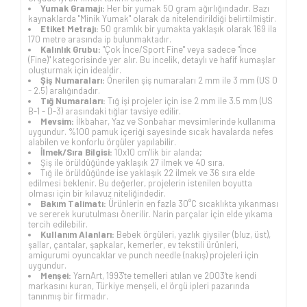
Yumak Gramajı:
Her bir yumak 50 gram ağırlığındadır. Bazı
kaynaklarda "Minik Yumak" olarak da nitelendirildiği belirtilmiştir.
Etiket Metrajı:
50 gramlık bir yumakta yaklaşık olarak 169 ila
170 metre arasında ip bulunmaktadır.
Kalınlık Grubu:
"Çok İnce/Sport Fine" veya sadece "İnce
(Fine)" kategorisinde yer alır. Bu incelik, detaylı ve hafif kumaşlar
oluşturmak için idealdir.
Şiş Numaraları:
Önerilen şiş numaraları 2 mm ile 3 mm (US 0
- 2.5) aralığındadır.
Tığ Numaraları:
Tığ işi projeler için ise 2 mm ile 3.5 mm (US
B-1 - D-3) arasındaki tığlar tavsiye edilir.
Mevsim:
İlkbahar, Yaz ve Sonbahar mevsimlerinde kullanıma
uygundur. %100 pamuk içeriği sayesinde sıcak havalarda nefes
alabilen ve konforlu örgüler yapılabilir.
İlmek/Sıra Bilgisi:
10x10 cm'lik bir alanda;
Şiş ile örüldüğünde yaklaşık 27 ilmek ve 40 sıra.
Tığ ile örüldüğünde ise yaklaşık 22 ilmek ve 36 sıra elde
edilmesi beklenir. Bu değerler, projelerin istenilen boyutta
olması için bir kılavuz niteliğindedir.
Bakım Talimatı:
Ürünlerin en fazla 30°C sıcaklıkta yıkanması
ve sererek kurutulması önerilir. Narin parçalar için elde yıkama
tercih edilebilir.
Kullanım Alanları:
Bebek örgüleri, yazlık giysiler (bluz, üst),
şallar, çantalar, şapkalar, kemerler, ev tekstili ürünleri,
amigurumi oyuncaklar ve punch needle (nakış) projeleri için
uygundur.
Menşei:
YarnArt, 1993'te temelleri atılan ve 2003'te kendi
markasını kuran, Türkiye menşeli, el örgü ipleri pazarında
tanınmış bir firmadır.