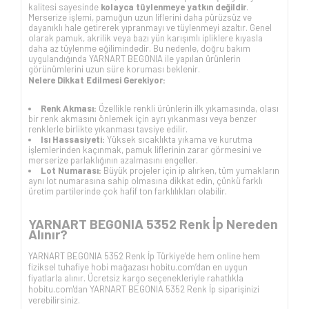
kalitesi sayesinde
kolayca tüylenmeye yatkın değildir
.
Merserize işlemi, pamuğun uzun liflerini daha pürüzsüz ve
dayanıklı hale getirerek yıpranmayı ve tüylenmeyi azaltır. Genel
olarak pamuk, akrilik veya bazı yün karışımlı ipliklere kıyasla
daha az tüylenme eğilimindedir. Bu nedenle, doğru bakım
uygulandığında YARNART BEGONIA ile yapılan ürünlerin
görünümlerini uzun süre koruması beklenir.
Nelere Dikkat Edilmesi Gerekiyor:
Renk Akması:
Özellikle renkli ürünlerin ilk yıkamasında, olası
bir renk akmasını önlemek için ayrı yıkanması veya benzer
renklerle birlikte yıkanması tavsiye edilir.
Isı Hassasiyeti:
Yüksek sıcaklıkta yıkama ve kurutma
işlemlerinden kaçınmak, pamuk liflerinin zarar görmesini ve
merserize parlaklığının azalmasını engeller.
Lot Numarası:
Büyük projeler için ip alırken, tüm yumakların
aynı lot numarasına sahip olmasına dikkat edin, çünkü farklı
üretim partilerinde çok hafif ton farklılıkları olabilir.
YARNART BEGONIA 5352 Renk İp Nereden
Alınır?
YARNART BEGONIA 5352 Renk İp Türkiye’de hem online hem
fiziksel tuhafiye hobi mağazası hobitu.com’dan en uygun
fiyatlarla alınır. Ücretsiz kargo seçenekleriyle rahatlıkla
hobitu.com'dan YARNART BEGONIA 5352 Renk İp siparişinizi
verebilirsiniz.