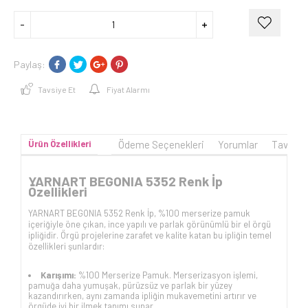
Paylaş:
Tavsiye Et
Fiyat Alarmı
Ürün Özellikleri
Ödeme Seçenekleri
Yorumlar
Tavsiye
YARNART BEGONIA 5352 Renk İp
Özellikleri
YARNART BEGONIA 5352 Renk İp, %100 merserize pamuk
içeriğiyle öne çıkan, ince yapılı ve parlak görünümlü bir el örgü
ipliğidir. Örgü projelerine zarafet ve kalite katan bu ipliğin temel
özellikleri şunlardır:
Karışımı:
%100 Merserize Pamuk. Merserizasyon işlemi,
pamuğa daha yumuşak, pürüzsüz ve parlak bir yüzey
kazandırırken, aynı zamanda ipliğin mukavemetini artırır ve
örgüde iyi bir ilmek tanımı sunar.