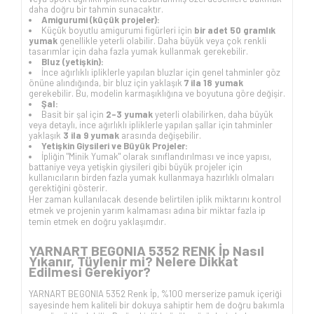
daha doğru bir tahmin sunacaktır.
Amigurumi (küçük projeler):
Küçük boyutlu amigurumi figürleri için
bir adet 50 gramlık
yumak
genellikle yeterli olabilir. Daha büyük veya çok renkli
tasarımlar için daha fazla yumak kullanmak gerekebilir.
Bluz (yetişkin):
İnce ağırlıklı ipliklerle yapılan bluzlar için genel tahminler göz
önüne alındığında, bir bluz için yaklaşık
7 ila 18 yumak
gerekebilir. Bu, modelin karmaşıklığına ve boyutuna göre değişir.
Şal:
Basit bir şal için
2-3 yumak
yeterli olabilirken, daha büyük
veya detaylı, ince ağırlıklı ipliklerle yapılan şallar için tahminler
yaklaşık
3 ila 9 yumak
arasında değişebilir.
Yetişkin Giysileri ve Büyük Projeler:
İpliğin "Minik Yumak" olarak sınıflandırılması ve ince yapısı,
battaniye veya yetişkin giysileri gibi büyük projeler için
kullanıcıların birden fazla yumak kullanmaya hazırlıklı olmaları
gerektiğini gösterir.
Her zaman kullanılacak desende belirtilen iplik miktarını kontrol
etmek ve projenin yarım kalmaması adına bir miktar fazla ip
temin etmek en doğru yaklaşımdır.
YARNART BEGONIA 5352 RENK İp Nasıl
Yıkanır, Tüylenir mi? Nelere Dikkat
Edilmesi Gerekiyor?
YARNART BEGONIA 5352 Renk İp, %100 merserize pamuk içeriği
sayesinde hem kaliteli bir dokuya sahiptir hem de doğru bakımla