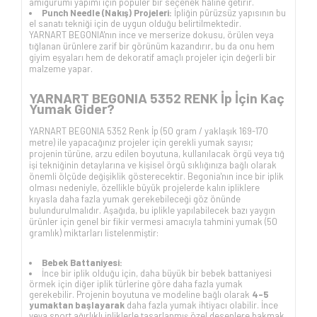
amigurumi yapımı için popüler bir seçenek haline getirir.
Punch Needle (Nakış) Projeleri:
İpliğin pürüzsüz yapısının bu
el sanatı tekniği için de uygun olduğu belirtilmektedir.
YARNART BEGONIA'nın ince ve merserize dokusu, örülen veya
tığlanan ürünlere zarif bir görünüm kazandırır, bu da onu hem
giyim eşyaları hem de dekoratif amaçlı projeler için değerli bir
malzeme yapar.
YARNART BEGONIA 5352 RENK İp İçin Kaç
Yumak Gider?
YARNART BEGONIA 5352 Renk İp (50 gram / yaklaşık 169-170
metre) ile yapacağınız projeler için gerekli yumak sayısı;
projenin türüne, arzu edilen boyutuna, kullanılacak örgü veya tığ
işi tekniğinin detaylarına ve kişisel örgü sıklığınıza bağlı olarak
önemli ölçüde değişiklik gösterecektir. Begonia'nın ince bir iplik
olması nedeniyle, özellikle büyük projelerde kalın ipliklere
kıyasla daha fazla yumak gerekebileceği göz önünde
bulundurulmalıdır. Aşağıda, bu iplikle yapılabilecek bazı yaygın
ürünler için genel bir fikir vermesi amacıyla tahmini yumak (50
gramlık) miktarları listelenmiştir:
Bebek Battaniyesi:
İnce bir iplik olduğu için, daha büyük bir bebek battaniyesi
örmek için diğer iplik türlerine göre daha fazla yumak
gerekebilir. Projenin boyutuna ve modeline bağlı olarak
4-5
yumaktan başlayarak
daha fazla yumak ihtiyacı olabilir. İnce
veya sport ağırlıklı ipliklerle tasarlanmış özel desenlere bakmak