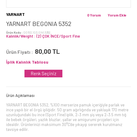
YARNART
0 Yorum
Yorum Ekle
YARNART BEGONIA 5352
Ürün Kodu :
00153.103.0141.5352
Kalınlık/Weight : (2) ÇOK İNCE/Sport Fine
80,00
TL
Ürün Fiyatı :
İplik Kalınlık Tablosu
Renk Seçiniz
Ürün Açıklaması
YARNART BEGONIA 5352, %100 merserize pamuk içeriğiyle parlak ve
ince yapılı bir el örgü ipliğidir. 50 gram ağırlığında ve yaklaşık 170 metre
uzunluğundaki bu ince (Sport Fine) iplik, 2–3 mm şiş veya 2–3.5 mm tığ
ile bebek örgüleri, yazlık bluzlar, şallar ve amigurumi projeleri için
idealdir. Ürünlerinizi maksimum 30°C'de yıkayıp sererek kurutmanız
tavsiye edilir.