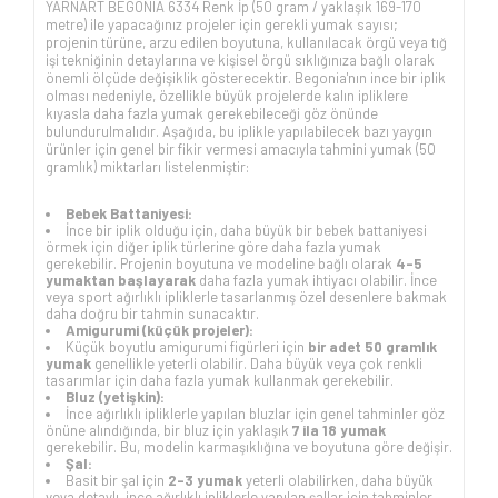
YARNART BEGONIA 6334 Renk İp (50 gram / yaklaşık 169-170
metre) ile yapacağınız projeler için gerekli yumak sayısı;
projenin türüne, arzu edilen boyutuna, kullanılacak örgü veya tığ
işi tekniğinin detaylarına ve kişisel örgü sıklığınıza bağlı olarak
önemli ölçüde değişiklik gösterecektir. Begonia'nın ince bir iplik
olması nedeniyle, özellikle büyük projelerde kalın ipliklere
kıyasla daha fazla yumak gerekebileceği göz önünde
bulundurulmalıdır. Aşağıda, bu iplikle yapılabilecek bazı yaygın
ürünler için genel bir fikir vermesi amacıyla tahmini yumak (50
gramlık) miktarları listelenmiştir:
Bebek Battaniyesi:
İnce bir iplik olduğu için, daha büyük bir bebek battaniyesi
örmek için diğer iplik türlerine göre daha fazla yumak
gerekebilir. Projenin boyutuna ve modeline bağlı olarak
4-5
yumaktan başlayarak
daha fazla yumak ihtiyacı olabilir. İnce
veya sport ağırlıklı ipliklerle tasarlanmış özel desenlere bakmak
daha doğru bir tahmin sunacaktır.
Amigurumi (küçük projeler):
Küçük boyutlu amigurumi figürleri için
bir adet 50 gramlık
yumak
genellikle yeterli olabilir. Daha büyük veya çok renkli
tasarımlar için daha fazla yumak kullanmak gerekebilir.
Bluz (yetişkin):
İnce ağırlıklı ipliklerle yapılan bluzlar için genel tahminler göz
önüne alındığında, bir bluz için yaklaşık
7 ila 18 yumak
gerekebilir. Bu, modelin karmaşıklığına ve boyutuna göre değişir.
Şal:
Basit bir şal için
2-3 yumak
yeterli olabilirken, daha büyük
veya detaylı, ince ağırlıklı ipliklerle yapılan şallar için tahminler