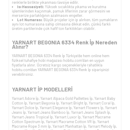
renklerle birlikte yıkanması tavsiye edilir.
Isı Hassasiyeti:
Yüksek sıcaklıkta yıkama ve kurutma
işlemlerinden kaçınmak, pamuk liflerinin zarar görmesini ve
merserize parlaklığının azalmasını engeller.
Lot Numarası:
Büyük projeler için ip alırken, tüm yumakların
aynı lot numarasına sahip olmasına dikkat edin, çünkü farklı
üretim partilerinde çok hafif ton farklılıkları olabilir.
YARNART BEGONIA 6334 Renk İp Nereden
Alınır?
YARNART BEGONIA 6334 Renk İp Türkiye’de hem online hem
fiziksel tuhafiye hobi mağazası hobitu.com’dan en uygun
fiyatlarla alınır. Ücretsiz kargo seçenekleriyle rahatlıkla
hobitu.com'dan YARNART BEGONIA 6334 Renk İp siparişinizi
verebilirsiniz.
YARNART İP
MODELLERİ
Yarnart Adore İp
,
Yarnart Alpaca Gold Paillettes İp
,
Yarnart Baby
Cotton İp
,
Yarnart Begonia İp
,
Yarnart Bright İp
,
Yarnart Coral İp
,
Yarnart Dolce İp
,
Yarnart Elegance İp
,
Yarnart Flowers İp
,
Yarnart
Jeans İp
,
Yarnart Jeans Bamboo İp
,
Yarnart Jeans Splash İp
,
Yarnart Jeans Tropical İp
,
Yarnart Luxor İp
,
Yarnart Macrame
Cotton Spectrum İp
,
Yarnart Macrame Cotton VR İp
,
Yarnart
Macrame Rope 3 mm İp
,
Yarnart Manhattan İp
,
Yarnart Melody İp
,