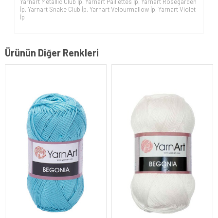
Yarnart Metallic Club İp
,
Yarnart Paillettes İp
,
Yarnart Rosegarden
İp
,
Yarnart Snake Club İp
,
Yarnart Velourmallow İp
,
Yarnart Violet
İp
Ürünün Diğer Renkleri