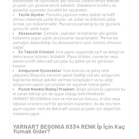
battaniyeler ve oyuncaklar gibi hassas ciltlere temas edecek
projeler için güvenle tercih edilebilir. Bebeklerin konforu ve
güvenliği açısından öncelikli bir seçenektir.
Yazlık Giysiler:
Pamuklu yapısının nefes alabilir ve hafif
olması nedeniyle yazlık bluzlar, şık üstler ve dökümlü şallar
örmek için mükemmeldir. Merserize parlaklığı bu tür giysilere
ayrıca bir şıklık katar.
Aksesuarlar:
Çantalar, şapkalar ve kemerler gibi günlük
kullanıma uygun yazlık aksesuarlar tasarlanabilir. Merserize
pamuğun dayanıklılığı, bu aksesuarların uzun ömürlü olmasını
sağlar.
Ev Tekstili Ürünleri:
İnce yapısı sayesinde zarif ve detaylı ev
dekorasyon ürünleri örülebilir. Masa örtüleri, runnerlar veya
dantel motifli dekoratif parçalar bu iplikle şık bir görünüm
kazanır.
Amigurumi Oyuncaklar:
İnce dokusu ve geniş renk
yelpazesi (Begonia serisinin genel özelliği olarak), amigurumi
figürlerine detaylı şekiller vermeyi kolaylaştırır ve bu ipliği
amigurumi yapımı için popüler bir seçenek haline getirir.
Punch Needle (Nakış) Projeleri:
İpliğin pürüzsüz yapısının bu
el sanatı tekniği için de uygun olduğu belirtilmektedir.
YARNART BEGONIA'nın ince ve merserize dokusu, örülen veya
tığlanan ürünlere zarif bir görünüm kazandırır, bu da onu hem
giyim eşyaları hem de dekoratif amaçlı projeler için değerli bir
malzeme yapar.
YARNART BEGONIA 6334 RENK İp İçin Kaç
Yumak Gider?