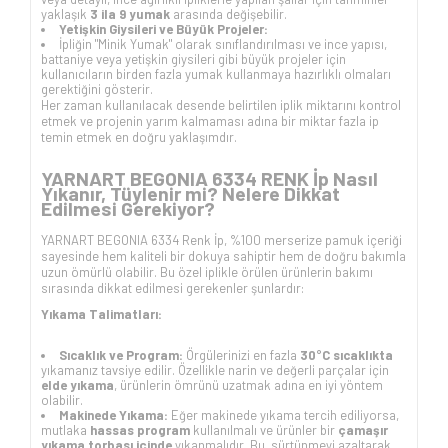
yaklaşık
3 ila 9 yumak
arasında değişebilir.
Yetişkin Giysileri ve Büyük Projeler:
İpliğin "Minik Yumak" olarak sınıflandırılması ve ince yapısı,
battaniye veya yetişkin giysileri gibi büyük projeler için
kullanıcıların birden fazla yumak kullanmaya hazırlıklı olmaları
gerektiğini gösterir.
Her zaman kullanılacak desende belirtilen iplik miktarını kontrol
etmek ve projenin yarım kalmaması adına bir miktar fazla ip
temin etmek en doğru yaklaşımdır.
YARNART BEGONIA 6334 RENK İp Nasıl
Yıkanır, Tüylenir mi? Nelere Dikkat
Edilmesi Gerekiyor?
YARNART BEGONIA 6334 Renk İp, %100 merserize pamuk içeriği
sayesinde hem kaliteli bir dokuya sahiptir hem de doğru bakımla
uzun ömürlü olabilir. Bu özel iplikle örülen ürünlerin bakımı
sırasında dikkat edilmesi gerekenler şunlardır:
Yıkama Talimatları:
Sıcaklık ve Program:
Örgülerinizi en fazla
30°C sıcaklıkta
yıkamanız tavsiye edilir. Özellikle narin ve değerli parçalar için
elde yıkama
, ürünlerin ömrünü uzatmak adına en iyi yöntem
olabilir.
Makinede Yıkama:
Eğer makinede yıkama tercih ediliyorsa,
mutlaka
hassas program
kullanılmalı ve ürünler bir
çamaşır
yıkama torbası içinde
yıkanmalıdır. Bu, sürtünmeyi azaltarak