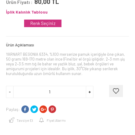
80,00
TL
Ürün Fiyatı :
İplik Kalınlık Tablosu
Renk Seçiniz
Ürün Açıklaması
YARNART BEGONIA 6334, %100 merserize pamuk içeriğiyle öne çıkan,
50 gramı 169-170 metre olan ince (Fine) bir el örgü ipliğidir. 2–3 mm şiş
veya 2–3.5 mm tığ ile bahar ve yazlık bluz, şal, bebek örgüleri ve
amigurumi projeleri için idealdir. Bu iplik, 30°C'de yıkanıp serilerek
kurutulduğunda uzun ömürlü kullanım sunar.
Paylaş:
Tavsiye Et
Fiyat Alarmı