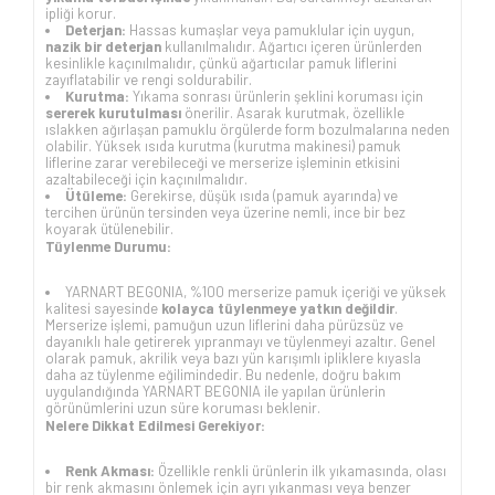
ipliği korur.
Deterjan:
Hassas kumaşlar veya pamuklular için uygun,
nazik bir deterjan
kullanılmalıdır. Ağartıcı içeren ürünlerden
kesinlikle kaçınılmalıdır, çünkü ağartıcılar pamuk liflerini
zayıflatabilir ve rengi soldurabilir.
Kurutma:
Yıkama sonrası ürünlerin şeklini koruması için
sererek kurutulması
önerilir. Asarak kurutmak, özellikle
ıslakken ağırlaşan pamuklu örgülerde form bozulmalarına neden
olabilir. Yüksek ısıda kurutma (kurutma makinesi) pamuk
liflerine zarar verebileceği ve merserize işleminin etkisini
azaltabileceği için kaçınılmalıdır.
Ütüleme:
Gerekirse, düşük ısıda (pamuk ayarında) ve
tercihen ürünün tersinden veya üzerine nemli, ince bir bez
koyarak ütülenebilir.
Tüylenme Durumu:
YARNART BEGONIA, %100 merserize pamuk içeriği ve yüksek
kalitesi sayesinde
kolayca tüylenmeye yatkın değildir
.
Merserize işlemi, pamuğun uzun liflerini daha pürüzsüz ve
dayanıklı hale getirerek yıpranmayı ve tüylenmeyi azaltır. Genel
olarak pamuk, akrilik veya bazı yün karışımlı ipliklere kıyasla
daha az tüylenme eğilimindedir. Bu nedenle, doğru bakım
uygulandığında YARNART BEGONIA ile yapılan ürünlerin
görünümlerini uzun süre koruması beklenir.
Nelere Dikkat Edilmesi Gerekiyor:
Renk Akması:
Özellikle renkli ürünlerin ilk yıkamasında, olası
bir renk akmasını önlemek için ayrı yıkanması veya benzer