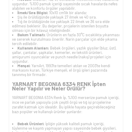
uygundur. %100 pamuk içeriği sayesinde sıcak havalarda nefes
alabilen ve konforlu örgüler yapılabilir.
İlmek/Sıra Bilgisi:
10x10 cm'lik bir alanda;
Şiş ile örüldüğünde yaklaşık 27 ilmek ve 40 sıra.
Tığ ile örüldüğünde ise yaklaşık 22 ilmek ve 36 sıra elde
edilmesi beklenir. Bu değerler, projelerin istenilen boyutta
olması için bir kılavuz niteliğindedir.
Bakım Talimatı:
Ürünlerin en fazla 30°C sıcaklıkta yıkanması
ve sererek kurutulması önerilir. Narin parçalar için elde yıkama
tercih edilebilir.
Kullanım Alanları:
Bebek örgüleri, yazlık giysiler (bluz, üst),
şallar, çantalar, şapkalar, kemerler, ev tekstili ürünleri,
amigurumi oyuncaklar ve punch needle (nakış) projeleri için
uygundur.
Menşei:
YarnArt, 1993'te temelleri atılan ve 2003'te kendi
markasını kuran, Türkiye menşeli, el örgü ipleri pazarında
tanınmış bir firmadır.
YARNART BEGONIA 6334 RENK İpten
Neler Yapılır ve Neler Örülür?
YARNART BEGONIA 6334 Renk İp, %100 merserize pamuk içeriği,
ince ve parlak yapısıyla çok çeşitli örgü ve tığ işi projelerine
zarafet katmak için idealdir. Bu iplikle hayata geçirebileceğiniz
bazı popüler ve kullanışlı ürünler şunlardır:
Bebek Ürünleri:
İpliğin yüksek kaliteli pamuk içeriği,
tüylenme ve kaşıntı yapmayan yapısı sayesinde bebek giysileri,