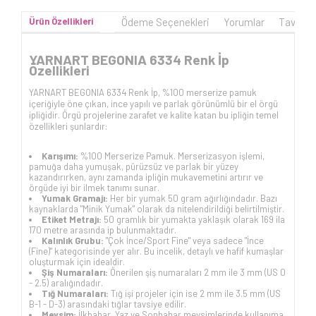
Ürün Özellikleri
Ödeme Seçenekleri
Yorumlar
Tavsiye
YARNART BEGONIA 6334 Renk İp
Özellikleri
YARNART BEGONIA 6334 Renk İp, %100 merserize pamuk
içeriğiyle öne çıkan, ince yapılı ve parlak görünümlü bir el örgü
ipliğidir. Örgü projelerine zarafet ve kalite katan bu ipliğin temel
özellikleri şunlardır:
Karışımı:
%100 Merserize Pamuk. Merserizasyon işlemi,
pamuğa daha yumuşak, pürüzsüz ve parlak bir yüzey
kazandırırken, aynı zamanda ipliğin mukavemetini artırır ve
örgüde iyi bir ilmek tanımı sunar.
Yumak Gramajı:
Her bir yumak 50 gram ağırlığındadır. Bazı
kaynaklarda "Minik Yumak" olarak da nitelendirildiği belirtilmiştir.
Etiket Metrajı:
50 gramlık bir yumakta yaklaşık olarak 169 ila
170 metre arasında ip bulunmaktadır.
Kalınlık Grubu:
"Çok İnce/Sport Fine" veya sadece "İnce
(Fine)" kategorisinde yer alır. Bu incelik, detaylı ve hafif kumaşlar
oluşturmak için idealdir.
Şiş Numaraları:
Önerilen şiş numaraları 2 mm ile 3 mm (US 0
- 2.5) aralığındadır.
Tığ Numaraları:
Tığ işi projeler için ise 2 mm ile 3.5 mm (US
B-1 - D-3) arasındaki tığlar tavsiye edilir.
Mevsim:
İlkbahar, Yaz ve Sonbahar mevsimlerinde kullanıma