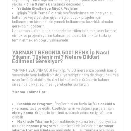
yaklaşık
3 ila 9 yumak
arasında değişebilir.
Yetişkin Giysileri ve Büyük Projeler:
İpliğin "Minik Yumak" olarak sınıflandırılması ve ince yapısı,
battaniye veya yetişkin giysileri gibi büyük projeler için
kullanıcıların birden fazla yumak kullanmaya hazırlıklı olmaları
gerektiğini gösterir.
Her zaman kullanılacak desende belirtilen iplik miktarını kontrol
etmek ve projenin yarım kalmaması adına bir miktar fazla ip
temin etmek en doğru yaklaşımdır.
YARNART BEGONIA 5001 RENK İp Nasıl
Yıkanır, Tüylenir mi? Nelere Dikkat
Edilmesi Gerekiyor?
YARNART BEGONIA 5001 Renk İp, %100 merserize pamuk içeriği
sayesinde hem kaliteli bir dokuya sahiptir hem de doğru bakımla
uzun ömürlü olabilir. Bu özel iplikle örülen ürünlerin bakımı
sırasında dikkat edilmesi gerekenler şunlardır:
Yıkama Talimatları:
Sıcaklık ve Program:
Örgülerinizi en fazla
30°C sıcaklıkta
yıkamanız tavsiye edilir. Özellikle narin ve değerli parçalar için
elde yıkama
, ürünlerin ömrünü uzatmak adına en iyi yöntem
olabilir.
Makinede Yıkama:
Eğer makinede yıkama tercih ediliyorsa,
mutlaka
hassas program
kullanılmalı ve ürünler bir
çamaşır
yıkama torbası içinde
yıkanmalıdır. Bu, sürtünmeyi azaltarak