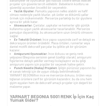
battaniyeler ve oyuncaklar gibi hassas ciltlere temas edecek
projeler için güvenle tercih edilebilir. Bebeklerin konforu ve
güvenliği açısından öncelikli bir seçenektir.
Yazlık Giysiler:
Pamuklu yapısının nefes alabilir ve hafif
olması nedeniyle yazlık bluzlar, şık üstler ve dökümlü şallar
örmek için mükemmeldir. Merserize parlaklığı bu tür giysilere
ayrıca bir şıklık katar.
Aksesuarlar:
Çantalar, şapkalar ve kemerler gibi günlük
kullanıma uygun yazlık aksesuarlar tasarlanabilir. Merserize
pamuğun dayanıklılığı, bu aksesuarların uzun ömürlü olmasını
sağlar.
Ev Tekstili Ürünleri:
İnce yapısı sayesinde zarif ve detaylı ev
dekorasyon ürünleri örülebilir. Masa örtüleri, runnerlar veya
dantel motifli dekoratif parçalar bu iplikle şık bir görünüm
kazanır.
Amigurumi Oyuncaklar:
İnce dokusu ve geniş renk
yelpazesi (Begonia serisinin genel özelliği olarak), amigurumi
figürlerine detaylı şekiller vermeyi kolaylaştırır ve bu ipliği
amigurumi yapımı için popüler bir seçenek haline getirir.
Punch Needle (Nakış) Projeleri:
İpliğin pürüzsüz yapısının bu
el sanatı tekniği için de uygun olduğu belirtilmektedir.
YARNART BEGONIA'nın ince ve merserize dokusu, örülen veya
tığlanan ürünlere zarif bir görünüm kazandırır, bu da onu hem
giyim eşyaları hem de dekoratif amaçlı projeler için değerli bir
malzeme yapar.
YARNART BEGONIA 5001 RENK İp İçin Kaç
Yumak Gider?