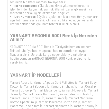
renklerle birlikte yıkanması tavsiye edilir.
Isı Hassasiyeti:
Yüksek sıcaklıkta yıkama ve kurutma
işlemlerinden kaçınmak, pamuk liflerinin zarar görmesini ve
merserize parlaklığının azalmasını engeller.
Lot Numarası:
Büyük projeler için ip alırken, tüm yumakların
aynı lot numarasına sahip olmasına dikkat edin, çünkü farklı
üretim partilerinde çok hafif ton farklılıkları olabilir.
YARNART BEGONIA 5001 Renk İp Nereden
Alınır?
YARNART BEGONIA 5001 Renk İp Türkiye’de hem online hem
fiziksel tuhafiye hobi mağazası hobitu.com’dan en uygun
fiyatlarla alınır. Ücretsiz kargo seçenekleriyle rahatlıkla
hobitu.com'dan YARNART BEGONIA 5001 Renk İp siparişinizi
verebilirsiniz.
YARNART İP
MODELLERİ
Yarnart Adore İp
,
Yarnart Alpaca Gold Paillettes İp
,
Yarnart Baby
Cotton İp
,
Yarnart Begonia İp
,
Yarnart Bright İp
,
Yarnart Coral İp
,
Yarnart Dolce İp
,
Yarnart Elegance İp
,
Yarnart Flowers İp
,
Yarnart
Jeans İp
,
Yarnart Jeans Bamboo İp
,
Yarnart Jeans Splash İp
,
Yarnart Jeans Tropical İp
,
Yarnart Luxor İp
,
Yarnart Macrame
Cotton Spectrum İp
,
Yarnart Macrame Cotton VR İp
,
Yarnart
Macrame Rope 3 mm İp
,
Yarnart Manhattan İp
,
Yarnart Melody İp
,