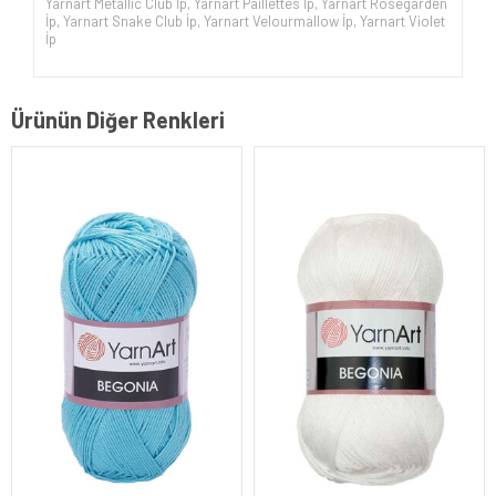
Yarnart Metallic Club İp
,
Yarnart Paillettes İp
,
Yarnart Rosegarden
İp
,
Yarnart Snake Club İp
,
Yarnart Velourmallow İp
,
Yarnart Violet
İp
Ürünün Diğer Renkleri