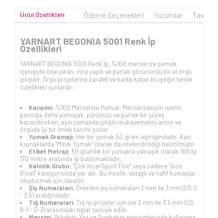
Ürün Özellikleri
Ödeme Seçenekleri
Yorumlar
Tavsiye
YARNART BEGONIA 5001 Renk İp
Özellikleri
YARNART BEGONIA 5001 Renk İp, %100 merserize pamuk
içeriğiyle öne çıkan, ince yapılı ve parlak görünümlü bir el örgü
ipliğidir. Örgü projelerine zarafet ve kalite katan bu ipliğin temel
özellikleri şunlardır:
Karışımı:
%100 Merserize Pamuk. Merserizasyon işlemi,
pamuğa daha yumuşak, pürüzsüz ve parlak bir yüzey
kazandırırken, aynı zamanda ipliğin mukavemetini artırır ve
örgüde iyi bir ilmek tanımı sunar.
Yumak Gramajı:
Her bir yumak 50 gram ağırlığındadır. Bazı
kaynaklarda "Minik Yumak" olarak da nitelendirildiği belirtilmiştir.
Etiket Metrajı:
50 gramlık bir yumakta yaklaşık olarak 169 ila
170 metre arasında ip bulunmaktadır.
Kalınlık Grubu:
"Çok İnce/Sport Fine" veya sadece "İnce
(Fine)" kategorisinde yer alır. Bu incelik, detaylı ve hafif kumaşlar
oluşturmak için idealdir.
Şiş Numaraları:
Önerilen şiş numaraları 2 mm ile 3 mm (US 0
- 2.5) aralığındadır.
Tığ Numaraları:
Tığ işi projeler için ise 2 mm ile 3.5 mm (US
B-1 - D-3) arasındaki tığlar tavsiye edilir.
Mevsim:
İlkbahar, Yaz ve Sonbahar mevsimlerinde kullanıma