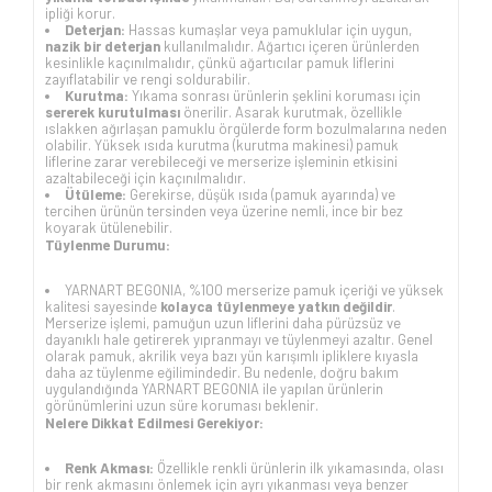
ipliği korur.
Deterjan:
Hassas kumaşlar veya pamuklular için uygun,
nazik bir deterjan
kullanılmalıdır. Ağartıcı içeren ürünlerden
kesinlikle kaçınılmalıdır, çünkü ağartıcılar pamuk liflerini
zayıflatabilir ve rengi soldurabilir.
Kurutma:
Yıkama sonrası ürünlerin şeklini koruması için
sererek kurutulması
önerilir. Asarak kurutmak, özellikle
ıslakken ağırlaşan pamuklu örgülerde form bozulmalarına neden
olabilir. Yüksek ısıda kurutma (kurutma makinesi) pamuk
liflerine zarar verebileceği ve merserize işleminin etkisini
azaltabileceği için kaçınılmalıdır.
Ütüleme:
Gerekirse, düşük ısıda (pamuk ayarında) ve
tercihen ürünün tersinden veya üzerine nemli, ince bir bez
koyarak ütülenebilir.
Tüylenme Durumu:
YARNART BEGONIA, %100 merserize pamuk içeriği ve yüksek
kalitesi sayesinde
kolayca tüylenmeye yatkın değildir
.
Merserize işlemi, pamuğun uzun liflerini daha pürüzsüz ve
dayanıklı hale getirerek yıpranmayı ve tüylenmeyi azaltır. Genel
olarak pamuk, akrilik veya bazı yün karışımlı ipliklere kıyasla
daha az tüylenme eğilimindedir. Bu nedenle, doğru bakım
uygulandığında YARNART BEGONIA ile yapılan ürünlerin
görünümlerini uzun süre koruması beklenir.
Nelere Dikkat Edilmesi Gerekiyor:
Renk Akması:
Özellikle renkli ürünlerin ilk yıkamasında, olası
bir renk akmasını önlemek için ayrı yıkanması veya benzer