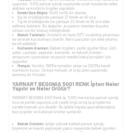
uygundur. %100 pamuk içeriği sayesinde sıcak havalarda nefes
alabilen ve konforlu örgüler yapılabilir.
İlmek/Sıra Bilgisi:
10x10 cm'lik bir alanda;
Şiş ile örüldüğünde yaklaşık 27 ilmek ve 40 sıra.
Tığ ile örüldüğünde ise yaklaşık 22 ilmek ve 36 sıra elde
edilmesi beklenir. Bu değerler, projelerin istenilen boyutta
olması için bir kılavuz niteliğindedir.
Bakım Talimatı:
Ürünlerin en fazla 30°C sıcaklıkta yıkanması
ve sererek kurutulması önerilir. Narin parçalar için elde yıkama
tercih edilebilir.
Kullanım Alanları:
Bebek örgüleri, yazlık giysiler (bluz, üst),
şallar, çantalar, şapkalar, kemerler, ev tekstili ürünleri,
amigurumi oyuncaklar ve punch needle (nakış) projeleri için
uygundur.
Menşei:
YarnArt, 1993'te temelleri atılan ve 2003'te kendi
markasını kuran, Türkiye menşeli, el örgü ipleri pazarında
tanınmış bir firmadır.
YARNART BEGONIA 5001 RENK İpten Neler
Yapılır ve Neler Örülür?
YARNART BEGONIA 5001 Renk İp, %100 merserize pamuk içeriği,
ince ve parlak yapısıyla çok çeşitli örgü ve tığ işi projelerine
zarafet katmak için idealdir. Bu iplikle hayata geçirebileceğiniz
bazı popüler ve kullanışlı ürünler şunlardır:
Bebek Ürünleri:
İpliğin yüksek kaliteli pamuk içeriği,
tüylenme ve kaşıntı yapmayan yapısı sayesinde bebek giysileri,