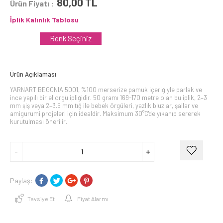
80,00
TL
Ürün Fiyatı :
İplik Kalınlık Tablosu
Renk Seçiniz
Ürün Açıklaması
YARNART BEGONIA 5001, %100 merserize pamuk içeriğiyle parlak ve
ince yapılı bir el örgü ipliğidir. 50 gramı 169-170 metre olan bu iplik, 2–3
mm şiş veya 2–3.5 mm tığ ile bebek örgüleri, yazlık bluzlar, şallar ve
amigurumi projeleri için idealdir. Maksimum 30°C'de yıkanıp sererek
kurutulması önerilir.
Paylaş:
Tavsiye Et
Fiyat Alarmı