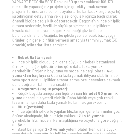
YARNART BEGONIA 5001 Renk İp (50 gram / yaklaşık 169-170
metre) ile yapacağınız projeler için gerekli yumak sayısı;
projenin türüne, arzu edilen boyutuna, kullanılacak örgü veya tığ
işi tekniğinin detaylarına ve kişisel örgü sıklığınıza bağlı olarak
önemli ölçüde değişiklik gösterecektir. Begonia'nın ince bir iplik
olması nedeniyle, özellikle büyük projelerde kalın ipliklere
kıyasla daha fazla yumak gerekebileceği göz önünde
bulundurulmalıdır. Aşağıda, bu iplikle yapılabilecek bazı yaygın
ürünler için genel bir fikir vermesi amacıyla tahmini yumak (50
gramlık) miktarları listelenmiştir:
Bebek Battaniyesi:
İnce bir iplik olduğu için, daha büyük bir bebek battaniyesi
örmek için diğer iplik türlerine göre daha fazla yumak
gerekebilir. Projenin boyutuna ve modeline bağlı olarak
4-5
yumaktan başlayarak
daha fazla yumak ihtiyacı olabilir. İnce
veya sport ağırlıklı ipliklerle tasarlanmış özel desenlere bakmak
daha doğru bir tahmin sunacaktır.
Amigurumi (küçük projeler):
Küçük boyutlu amigurumi figürleri için
bir adet 50 gramlık
yumak
genellikle yeterli olabilir. Daha büyük veya çok renkli
tasarımlar için daha fazla yumak kullanmak gerekebilir.
Bluz (yetişkin):
İnce ağırlıklı ipliklerle yapılan bluzlar için genel tahminler göz
önüne alındığında, bir bluz için yaklaşık
7 ila 18 yumak
gerekebilir. Bu, modelin karmaşıklığına ve boyutuna göre değişir.
Şal:
Basit bir şal için
2-3 yumak
yeterli olabilirken, daha büyük
veya detaylı, ince ağırlıklı ipliklerle yapılan şallar için tahminler