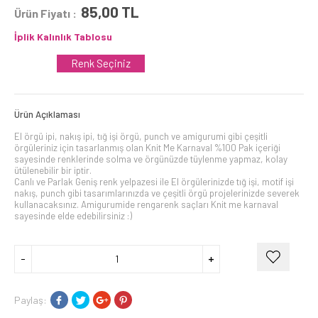
85,00
TL
Ürün Fiyatı :
İplik Kalınlık Tablosu
Renk Seçiniz
Ürün Açıklaması
El örgü ipi, nakış ipi, tığ işi örgü, punch ve amigurumi gibi çeşitli
örgüleriniz için tasarlanmış olan Knit Me Karnaval %100 Pak içeriği
sayesinde renklerinde solma ve örgünüzde tüylenme yapmaz, kolay
ütülenebilir bir iptir.
Canlı ve Parlak Geniş renk yelpazesi ile El örgülerinizde tığ işi, motif işi
nakış, punch gibi tasarımlarınızda ve çeşitli örgü projelerinizde severek
kullanacaksınız. Amigurumide rengarenk saçları Knit me karnaval
sayesinde elde edebilirsiniz :)
Paylaş: