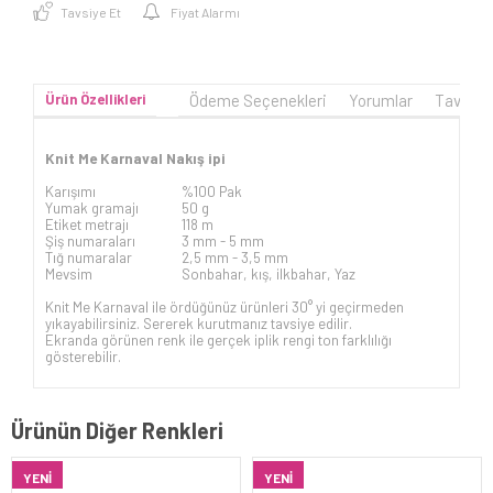
Tavsiye Et
Fiyat Alarmı
Ürün Özellikleri
Ödeme Seçenekleri
Yorumlar
Tavsiye
Knit Me Karnaval Nakış ipi
Karışımı
%100 Pak
Yumak gramajı
50 g
Etiket metrajı
118 m
Şiş numaraları
3 mm -
5 mm
Tığ numaralar
2,5 mm - 3,5 mm
Mevsim
Sonbahar, kış, ilkbahar, Yaz
Knit Me Karnaval ile ördüğünüz ürünleri 30° yi geçirmeden
yıkayabilirsiniz. Sererek kurutmanız tavsiye edilir.
Ekranda görünen renk ile gerçek iplik rengi ton farklılığı
gösterebilir.
Ürünün Diğer Renkleri
YENI
YENI