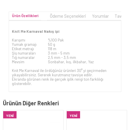
Ürün Özellikleri
Ödeme Seçenekleri
Yorumlar
Tavsiye
Knit Me Karnaval Nakış ipi
Karışımı
%100 Pak
Yumak gramajı
50 g
Etiket metrajı
118 m
Şiş numaraları
3 mm -
5 mm
Tığ numaralar
2,5 mm - 3,5 mm
Mevsim
Sonbahar, kış, ilkbahar, Yaz
Knit Me Karnaval ile ördüğünüz ürünleri 30° yi geçirmeden
yıkayabilirsiniz. Sererek kurutmanız tavsiye edilir.
Ekranda görünen renk ile gerçek iplik rengi ton farklılığı
gösterebilir.
Ürünün Diğer Renkleri
YENI
YENI