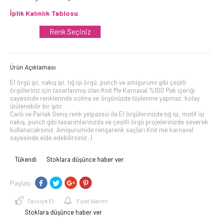
İplik Kalınlık Tablosu
Renk Seçiniz
Ürün Açıklaması
El örgü ipi, nakış ipi, tığ işi örgü, punch ve amigurumi gibi çeşitli
örgüleriniz için tasarlanmış olan Knit Me Karnaval %100 Pak içeriği
sayesinde renklerinde solma ve örgünüzde tüylenme yapmaz, kolay
ütülenebilir bir iptir.
Canlı ve Parlak Geniş renk yelpazesi ile El örgülerinizde tığ işi, motif işi
nakış, punch gibi tasarımlarınızda ve çeşitli örgü projelerinizde severek
kullanacaksınız. Amigurumide rengarenk saçları Knit me karnaval
sayesinde elde edebilirsiniz :)
Tükendi
Stoklara düşünce haber ver
Paylaş:
Tavsiye Et
Fiyat Alarmı
Stoklara düşünce haber ver