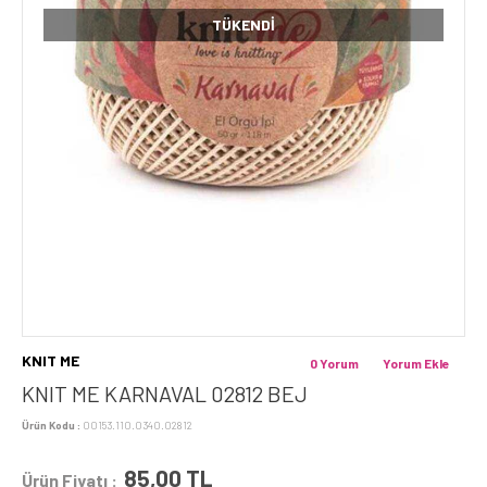
TÜKENDI
KNIT ME
0 Yorum
Yorum Ekle
KNIT ME KARNAVAL 02812 BEJ
Ürün Kodu :
00153.110.0340.02812
85,00
TL
Ürün Fiyatı :