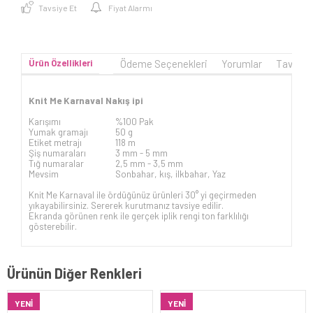
Tavsiye Et
Fiyat Alarmı
Ürün Özellikleri
Ödeme Seçenekleri
Yorumlar
Tavsiye
Knit Me Karnaval Nakış ipi
Karışımı
%100 Pak
Yumak gramajı
50 g
Etiket metrajı
118 m
Şiş numaraları
3 mm -
5 mm
Tığ numaralar
2,5 mm - 3,5 mm
Mevsim
Sonbahar, kış, ilkbahar, Yaz
Knit Me Karnaval ile ördüğünüz ürünleri 30° yi geçirmeden
yıkayabilirsiniz. Sererek kurutmanız tavsiye edilir.
Ekranda görünen renk ile gerçek iplik rengi ton farklılığı
gösterebilir.
Ürünün Diğer Renkleri
YENI
YENI