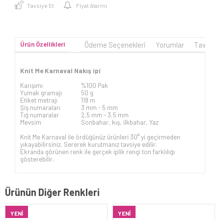
Tavsiye Et
Fiyat Alarmı
Ürün Özellikleri
Ödeme Seçenekleri
Yorumlar
Tavsiye
Knit Me Karnaval Nakış ipi
Karışımı
%100 Pak
Yumak gramajı
50 g
Etiket metrajı
118 m
Şiş numaraları
3 mm -
5 mm
Tığ numaralar
2,5 mm - 3,5 mm
Mevsim
Sonbahar, kış, ilkbahar, Yaz
Knit Me Karnaval ile ördüğünüz ürünleri 30° yi geçirmeden
yıkayabilirsiniz. Sererek kurutmanız tavsiye edilir.
Ekranda görünen renk ile gerçek iplik rengi ton farklılığı
gösterebilir.
Ürünün Diğer Renkleri
YENI
YENI