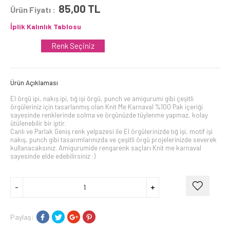
85,00
TL
Ürün Fiyatı :
İplik Kalınlık Tablosu
Renk Seçiniz
Ürün Açıklaması
El örgü ipi, nakış ipi, tığ işi örgü, punch ve amigurumi gibi çeşitli
örgüleriniz için tasarlanmış olan Knit Me Karnaval %100 Pak içeriği
sayesinde renklerinde solma ve örgünüzde tüylenme yapmaz, kolay
ütülenebilir bir iptir.
Canlı ve Parlak Geniş renk yelpazesi ile El örgülerinizde tığ işi, motif işi
nakış, punch gibi tasarımlarınızda ve çeşitli örgü projelerinizde severek
kullanacaksınız. Amigurumide rengarenk saçları Knit me karnaval
sayesinde elde edebilirsiniz :)
Paylaş: