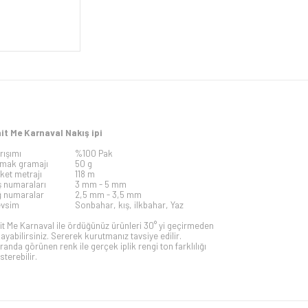
it Me Karnaval Nakış ipi
rışımı
%100 Pak
mak gramajı
50 g
iket metrajı
118 m
ş numaraları
3 mm -
5 mm
ğ numaralar
2,5 mm - 3,5 mm
vsim
Sonbahar, kış, ilkbahar, Yaz
it Me Karnaval ile ördüğünüz ürünleri 30° yi geçirmeden
kayabilirsiniz. Sererek kurutmanız tavsiye edilir.
randa görünen renk ile gerçek iplik rengi ton farklılığı
sterebilir.