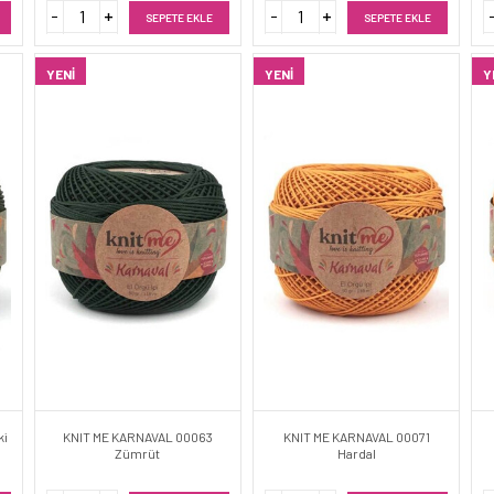
SEPETE EKLE
SEPETE EKLE
YENI
YENI
Y
ki
KNIT ME KARNAVAL 00063
KNIT ME KARNAVAL 00071
Zümrüt
Hardal