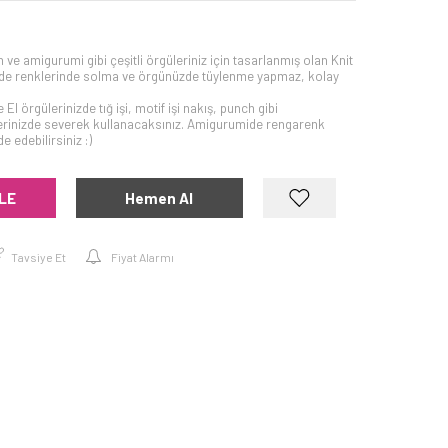
nch ve amigurumi gibi çeşitli örgüleriniz için tasarlanmış olan Knit
nde renklerinde solma ve örgünüzde tüylenme yapmaz, kolay
 El örgülerinizde tığ işi, motif işi nakış, punch gibi
elerinizde severek kullanacaksınız. Amigurumide rengarenk
 edebilirsiniz :)
LE
Hemen Al
Tavsiye Et
Fiyat Alarmı