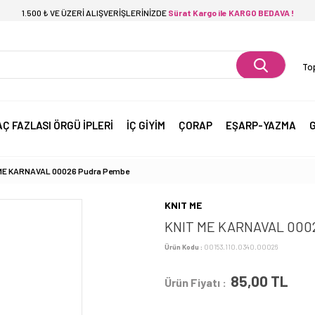
1.500 ₺ VE ÜZERİ ALIŞVERİŞLERİNİZDE
Sürat Kargo ile KARGO BEDAVA !
Top
AÇ FAZLASI ÖRGÜ İPLERİ
İÇ GİYİM
ÇORAP
EŞARP-YAZMA
G
ME KARNAVAL 00026 Pudra Pembe
KNIT ME
KNIT ME KARNAVAL 00
Ürün Kodu :
00153.110.0340.00026
85,00
TL
Ürün Fiyatı :