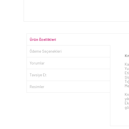
Ürün Özellikleri
Ödeme Seçenekleri
Kn
Yorumlar
Ka
Yu
Et
Tavsiye Et
Şi
Tı
Me
Resimler
Kn
yı
Ek
gö