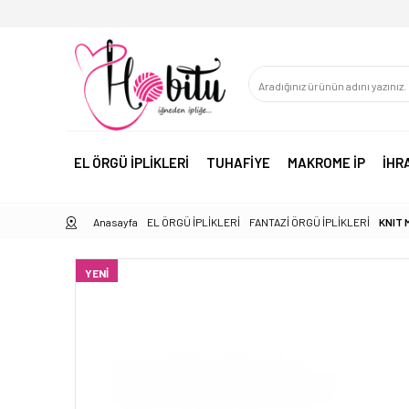
EL ÖRGÜ İPLİKLERİ
TUHAFİYE
MAKROME İP
İHR
Anasayfa
EL ÖRGÜ İPLİKLERİ
FANTAZİ ÖRGÜ İPLİKLERİ
KNIT 
YENI