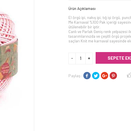
Ürün Açıklaması
El örgü ipi, nakış ipi, tığ işi örgü, pu
Me Karnaval %100 Pak içeriği sayesi
ütülenebilir bir iptir.
Canlı ve Parlak Geniş renk yelpazesi ile
tasarımlarınızda ve çeşitli örgü proj
saçları Knit me karnaval sayesinde elde
SEPETE EK
Paylaş: