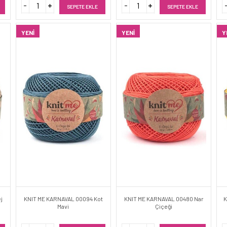
SEPETE EKLE
SEPETE EKLE
YENI
YENI
Y
j
KNIT ME KARNAVAL 00094 Kot
KNIT ME KARNAVAL 00480 Nar
K
Mavi
Çiçeği