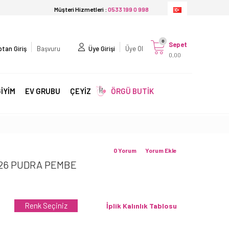
Müşteri Hizmetleri :
0533 199 0 998
0
Sepet
tan Giriş
Başvuru
Üye Girişi
Üye Ol
0,00
İYİM
EV GRUBU
ÇEYİZ
ÖRGÜ BUTİK
0 Yorum
Yorum Ekle
026 PUDRA PEMBE
Renk Seçiniz
İplik Kalınlık Tablosu