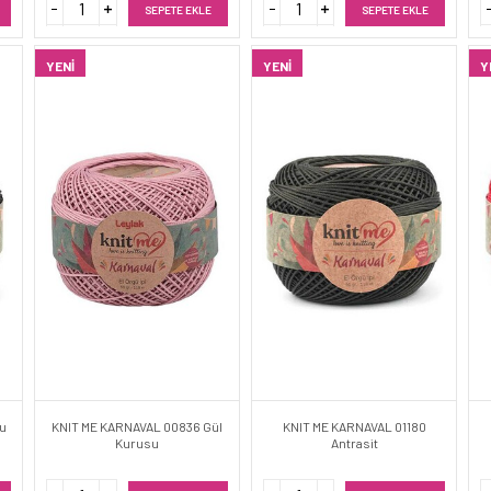
SEPETE EKLE
SEPETE EKLE
YENI
YENI
Y
yu
KNIT ME KARNAVAL 00836 Gül
KNIT ME KARNAVAL 01180
Kurusu
Antrasit