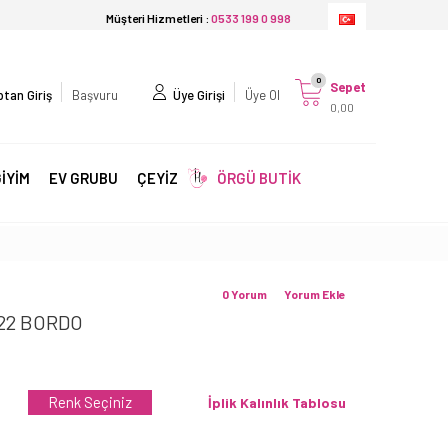
Müşteri Hizmetleri :
0533 199 0 998
0
Sepet
tan Giriş
Başvuru
Üye Girişi
Üye Ol
0,00
İYİM
EV GRUBU
ÇEYİZ
ÖRGÜ BUTİK
0 Yorum
Yorum Ekle
22 BORDO
Renk Seçiniz
İplik Kalınlık Tablosu