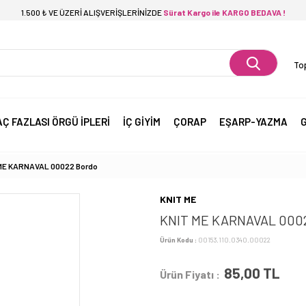
1.500 ₺ VE ÜZERİ ALIŞVERİŞLERİNİZDE
Sürat Kargo ile KARGO BEDAVA !
Top
AÇ FAZLASI ÖRGÜ İPLERİ
İÇ GİYİM
ÇORAP
EŞARP-YAZMA
G
ME KARNAVAL 00022 Bordo
KNIT ME
KNIT ME KARNAVAL 000
Ürün Kodu :
00153.110.0340.00022
85,00
TL
Ürün Fiyatı :