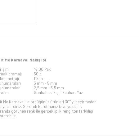
it Me Karnaval Nakış ipi
rışımı
%100 Pak
mak gramajı
50 g
iket metrajı
118 m
ş numaraları
3 mm -
5 mm
ğ numaralar
2,5 mm - 3,5 mm
vsim
Sonbahar, kış, ilkbahar, Yaz
it Me Karnaval ile ördüğünüz ürünleri 30° yi geçirmeden
kayabilirsiniz. Sererek kurutmanız tavsiye edilir.
randa görünen renk ile gerçek iplik rengi ton farklılığı
sterebilir.