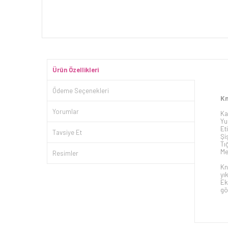
Ürün Özellikleri
Ödeme Seçenekleri
Kn
Yorumlar
Ka
Yu
Et
Tavsiye Et
Şi
Tı
Me
Resimler
Kn
yı
Ek
gö