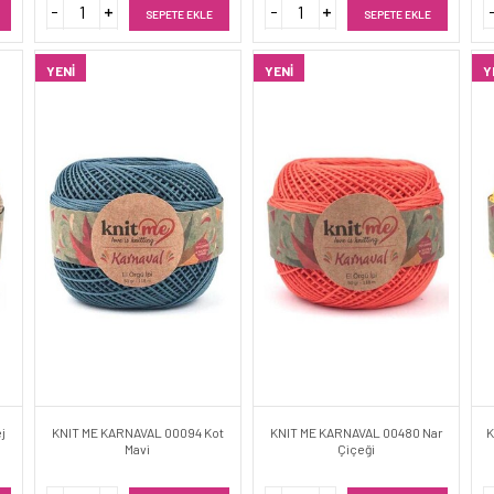
SEPETE EKLE
SEPETE EKLE
YENI
YENI
Y
j
KNIT ME KARNAVAL 00094 Kot
KNIT ME KARNAVAL 00480 Nar
K
Mavi
Çiçeği