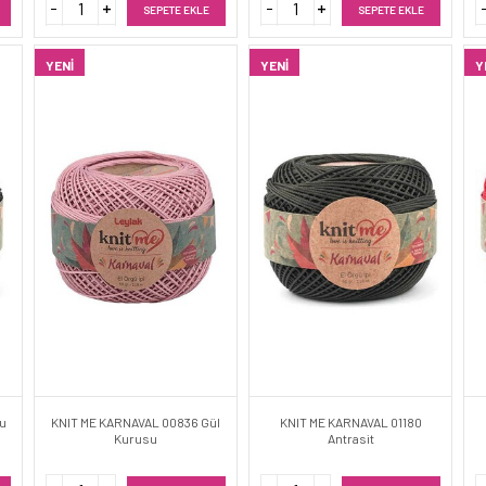
SEPETE EKLE
SEPETE EKLE
YENI
YENI
Y
yu
KNIT ME KARNAVAL 00836 Gül
KNIT ME KARNAVAL 01180
Kurusu
Antrasit