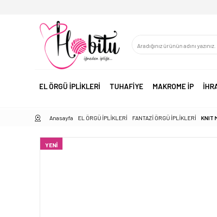
EL ÖRGÜ İPLİKLERİ
TUHAFİYE
MAKROME İP
İHR
Anasayfa
EL ÖRGÜ İPLİKLERİ
FANTAZİ ÖRGÜ İPLİKLERİ
KNIT 
YENI