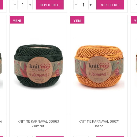
SEPETE EKLE
SEPETE EKLE
YENI
YENI
Y
ki
KNIT ME KARNAVAL 00063
KNIT ME KARNAVAL 00071
Zümrüt
Hardal