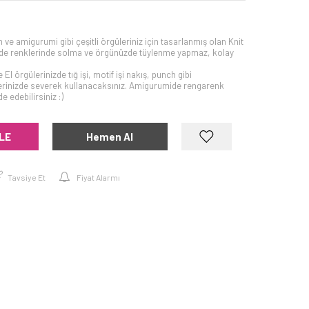
nch ve amigurumi gibi çeşitli örgüleriniz için tasarlanmış olan Knit
nde renklerinde solma ve örgünüzde tüylenme yapmaz, kolay
 El örgülerinizde tığ işi, motif işi nakış, punch gibi
elerinizde severek kullanacaksınız. Amigurumide rengarenk
 edebilirsiniz :)
LE
Hemen Al
Tavsiye Et
Fiyat Alarmı