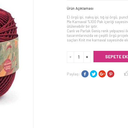
Ürün Açıklaması
El örgü ipi, nakış ipi, tığ işi örgü, pu
Me Karnaval %100 Pak içeriği sayesi
ütülenebilir bir iptir.
Canlı ve Parlak Geniş renk yelpazesi ile
tasarımlarınızda ve çeşitli örgü proj
saçları Knit me karnaval sayesinde elde
SEPETE EK
Paylaş: