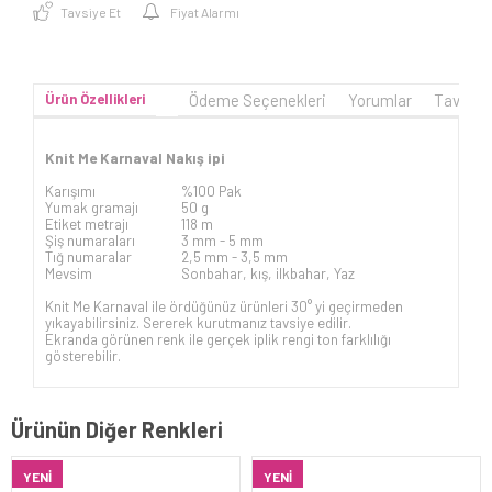
Tavsiye Et
Fiyat Alarmı
Ürün Özellikleri
Ödeme Seçenekleri
Yorumlar
Tavsiye
Knit Me Karnaval Nakış ipi
Karışımı
%100 Pak
Yumak gramajı
50 g
Etiket metrajı
118 m
Şiş numaraları
3 mm -
5 mm
Tığ numaralar
2,5 mm - 3,5 mm
Mevsim
Sonbahar, kış, ilkbahar, Yaz
Knit Me Karnaval ile ördüğünüz ürünleri 30° yi geçirmeden
yıkayabilirsiniz. Sererek kurutmanız tavsiye edilir.
Ekranda görünen renk ile gerçek iplik rengi ton farklılığı
gösterebilir.
Ürünün Diğer Renkleri
YENI
YENI