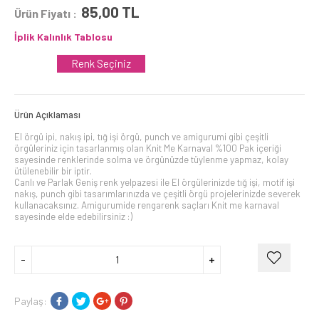
85,00
TL
Ürün Fiyatı :
İplik Kalınlık Tablosu
Renk Seçiniz
Ürün Açıklaması
El örgü ipi, nakış ipi, tığ işi örgü, punch ve amigurumi gibi çeşitli
örgüleriniz için tasarlanmış olan Knit Me Karnaval %100 Pak içeriği
sayesinde renklerinde solma ve örgünüzde tüylenme yapmaz, kolay
ütülenebilir bir iptir.
Canlı ve Parlak Geniş renk yelpazesi ile El örgülerinizde tığ işi, motif işi
nakış, punch gibi tasarımlarınızda ve çeşitli örgü projelerinizde severek
kullanacaksınız. Amigurumide rengarenk saçları Knit me karnaval
sayesinde elde edebilirsiniz :)
Paylaş: