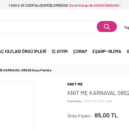
1.500 ₺ VE ÜZERİ ALIŞVERİŞLERİNİZDE
Sürat Kargo ile KARGO BEDAVA !
Top
AÇ FAZLASI ÖRGÜ İPLERİ
İÇ GİYİM
ÇORAP
EŞARP-YAZMA
G
ME KARNAVAL 08528 Koyu Pembe
KNIT ME
KNIT ME KARNAVAL 085
Ürün Kodu :
00153.110.0340.08528
85,00
TL
Ürün Fiyatı :