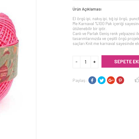
Ürün Açıklaması
El örgü ipi, nakış ipi, tığ işi örgü, pu
Me Karnaval %100 Pak içeriği sayesi
ütülenebilir bir iptir.
Canlı ve Parlak Geniş renk yelpazesi ile
tasarımlarınızda ve çeşitli örgü proj
saçları Knit me karnaval sayesinde elde
SEPETE EK
Paylaş: