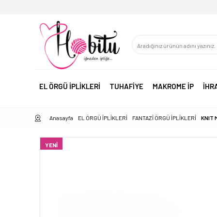
EL ÖRGÜ İPLİKLERİ
TUHAFİYE
MAKROME İP
İHR
Anasayfa
EL ÖRGÜ İPLİKLERİ
FANTAZİ ÖRGÜ İPLİKLERİ
KNIT 
YENI