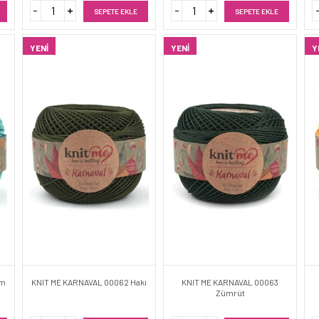
SEPETE EKLE
SEPETE EKLE
YENI
YENI
Y
am
KNIT ME KARNAVAL 00062 Haki
KNIT ME KARNAVAL 00063
Zümrüt