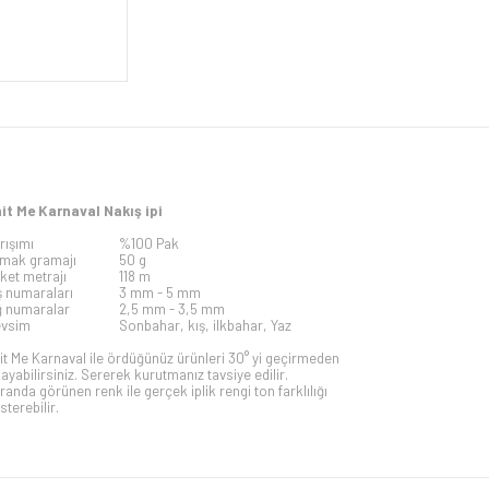
it Me Karnaval Nakış ipi
rışımı
%100 Pak
mak gramajı
50 g
iket metrajı
118 m
ş numaraları
3 mm -
5 mm
ğ numaralar
2,5 mm - 3,5 mm
vsim
Sonbahar, kış, ilkbahar, Yaz
it Me Karnaval ile ördüğünüz ürünleri 30° yi geçirmeden
kayabilirsiniz. Sererek kurutmanız tavsiye edilir.
randa görünen renk ile gerçek iplik rengi ton farklılığı
sterebilir.