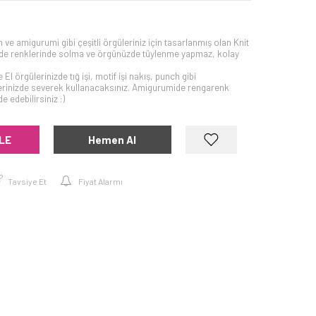
nch ve amigurumi gibi çeşitli örgüleriniz için tasarlanmış olan Knit
nde renklerinde solma ve örgünüzde tüylenme yapmaz, kolay
 El örgülerinizde tığ işi, motif işi nakış, punch gibi
elerinizde severek kullanacaksınız. Amigurumide rengarenk
 edebilirsiniz :)
LE
Hemen Al
Tavsiye Et
Fiyat Alarmı