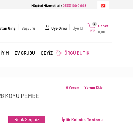
Müşteri Hizmetleri :
0533 199 0 998
0
Sepet
tan Giriş
Başvuru
Üye Girişi
Üye Ol
0,00
İYİM
EV GRUBU
ÇEYİZ
ÖRGÜ BUTİK
0 Yorum
Yorum Ekle
28 KOYU PEMBE
Renk Seçiniz
İplik Kalınlık Tablosu