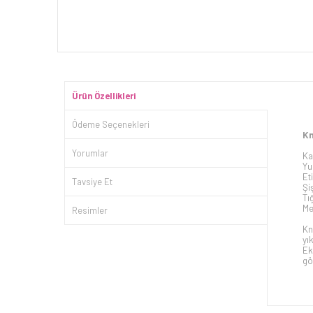
Ürün Özellikleri
Ödeme Seçenekleri
Kn
Yorumlar
Ka
Yu
Et
Tavsiye Et
Şi
Tı
Me
Resimler
Kn
yı
Ek
gö