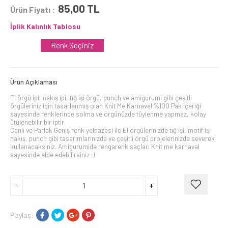
85,00
TL
Ürün Fiyatı :
İplik Kalınlık Tablosu
Renk Seçiniz
Ürün Açıklaması
El örgü ipi, nakış ipi, tığ işi örgü, punch ve amigurumi gibi çeşitli
örgüleriniz için tasarlanmış olan Knit Me Karnaval %100 Pak içeriği
sayesinde renklerinde solma ve örgünüzde tüylenme yapmaz, kolay
ütülenebilir bir iptir.
Canlı ve Parlak Geniş renk yelpazesi ile El örgülerinizde tığ işi, motif işi
nakış, punch gibi tasarımlarınızda ve çeşitli örgü projelerinizde severek
kullanacaksınız. Amigurumide rengarenk saçları Knit me karnaval
sayesinde elde edebilirsiniz :)
Paylaş: