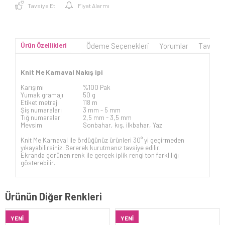
Tavsiye Et
Fiyat Alarmı
Ürün Özellikleri
Ödeme Seçenekleri
Yorumlar
Tavsiye
Knit Me Karnaval Nakış ipi
Karışımı
%100 Pak
Yumak gramajı
50 g
Etiket metrajı
118 m
Şiş numaraları
3 mm -
5 mm
Tığ numaralar
2,5 mm - 3,5 mm
Mevsim
Sonbahar, kış, ilkbahar, Yaz
Knit Me Karnaval ile ördüğünüz ürünleri 30° yi geçirmeden
yıkayabilirsiniz. Sererek kurutmanız tavsiye edilir.
Ekranda görünen renk ile gerçek iplik rengi ton farklılığı
gösterebilir.
Ürünün Diğer Renkleri
YENI
YENI