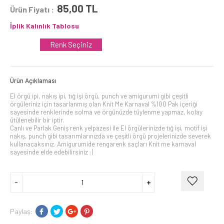
85,00
TL
Ürün Fiyatı :
İplik Kalınlık Tablosu
Renk Seçiniz
Ürün Açıklaması
El örgü ipi, nakış ipi, tığ işi örgü, punch ve amigurumi gibi çeşitli
örgüleriniz için tasarlanmış olan Knit Me Karnaval %100 Pak içeriği
sayesinde renklerinde solma ve örgünüzde tüylenme yapmaz, kolay
ütülenebilir bir iptir.
Canlı ve Parlak Geniş renk yelpazesi ile El örgülerinizde tığ işi, motif işi
nakış, punch gibi tasarımlarınızda ve çeşitli örgü projelerinizde severek
kullanacaksınız. Amigurumide rengarenk saçları Knit me karnaval
sayesinde elde edebilirsiniz :)
Paylaş: