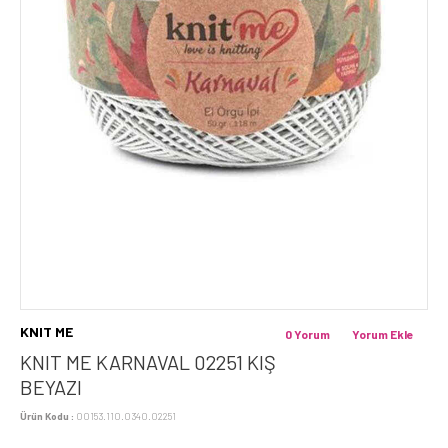
KNIT ME
0 Yorum
Yorum Ekle
KNIT ME KARNAVAL 02251 KIŞ
BEYAZI
Ürün Kodu :
00153.110.0340.02251