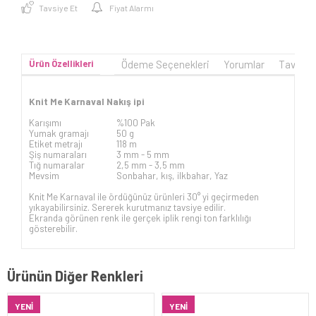
Tavsiye Et
Fiyat Alarmı
Ürün Özellikleri
Ödeme Seçenekleri
Yorumlar
Tavsiye
Knit Me Karnaval Nakış ipi
Karışımı
%100 Pak
Yumak gramajı
50 g
Etiket metrajı
118 m
Şiş numaraları
3 mm -
5 mm
Tığ numaralar
2,5 mm - 3,5 mm
Mevsim
Sonbahar, kış, ilkbahar, Yaz
Knit Me Karnaval ile ördüğünüz ürünleri 30° yi geçirmeden
yıkayabilirsiniz. Sererek kurutmanız tavsiye edilir.
Ekranda görünen renk ile gerçek iplik rengi ton farklılığı
gösterebilir.
Ürünün Diğer Renkleri
YENI
YENI