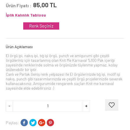
85,00
TL
Ürün Fiyatı :
İplik Kalınlık Tablosu
Renk Seçiniz
Ürün Açıklaması
El örgü ipi, nakış ipi, tığ işi örgü, punch ve amigurumi gibi çeşitli
örgüleriniz için tasarlanmış olan Knit Me Karnaval %100 Pak içeriği
sayesinde renklerinde solma ve örgünüzde tüylenme yapmaz, kolay
ütülenebilir bir iptir.
Canlı ve Parlak Geniş renk yelpazesi ile El örgülerinizde tığ işi, motif işi
nakış, punch gibi tasarımlarınızda ve çeşitli örgü projelerinizde severek
kullanacaksınız. Amigurumide rengarenk saçları Knit me karnaval
sayesinde elde edebilirsiniz :)
Paylaş: