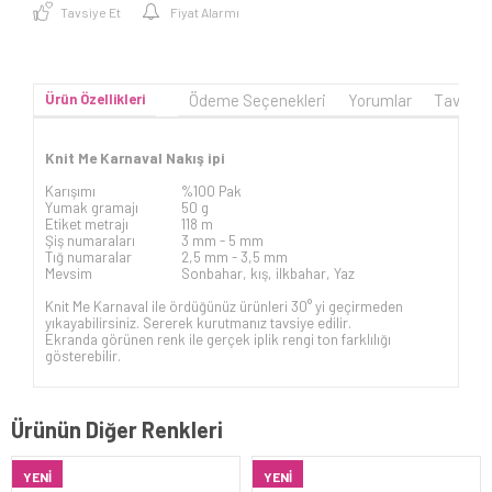
Tavsiye Et
Fiyat Alarmı
Ürün Özellikleri
Ödeme Seçenekleri
Yorumlar
Tavsiye
Knit Me Karnaval Nakış ipi
Karışımı
%100 Pak
Yumak gramajı
50 g
Etiket metrajı
118 m
Şiş numaraları
3 mm -
5 mm
Tığ numaralar
2,5 mm - 3,5 mm
Mevsim
Sonbahar, kış, ilkbahar, Yaz
Knit Me Karnaval ile ördüğünüz ürünleri 30° yi geçirmeden
yıkayabilirsiniz. Sererek kurutmanız tavsiye edilir.
Ekranda görünen renk ile gerçek iplik rengi ton farklılığı
gösterebilir.
Ürünün Diğer Renkleri
YENI
YENI