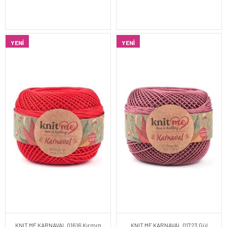
YENI
YENI
KNIT ME KARNAVAL 01616 Kırmızı
KNIT ME KARNAVAL 01723 Gül