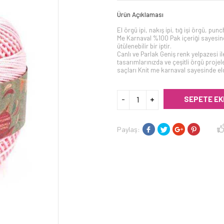
Ürün Açıklaması
El örgü ipi, nakış ipi, tığ işi örgü, pu
Me Karnaval %100 Pak içeriği sayesi
ütülenebilir bir iptir.
Canlı ve Parlak Geniş renk yelpazesi ile
tasarımlarınızda ve çeşitli örgü proj
saçları Knit me karnaval sayesinde elde
SEPETE EK
Paylaş: