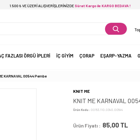
1.500 ₺ VE ÜZERİ ALIŞVERİŞLERİNİZDE
Sürat Kargo ile KARGO BEDAVA !
Top
AÇ FAZLASI ÖRGÜ İPLERİ
İÇ GİYİM
ÇORAP
EŞARP-YAZMA
G
ME KARNAVAL 00544 Pembe
KNIT ME
KNIT ME KARNAVAL 005
Ürün Kodu :
00153.110.0340.00544
85,00
TL
Ürün Fiyatı :