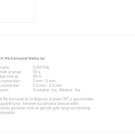
it Me Karnaval Nakış ipi
rışımı
%100 Pak
mak gramajı
50 g
iket metrajı
118 m
ş numaraları
3 mm -
5 mm
ğ numaralar
2,5 mm - 3,5 mm
vsim
Sonbahar, kış, ilkbahar, Yaz
it Me Karnaval ile ördüğünüz ürünleri 30° yi geçirmeden
kayabilirsiniz. Sererek kurutmanız tavsiye edilir.
randa görünen renk ile gerçek iplik rengi ton farklılığı
sterebilir.