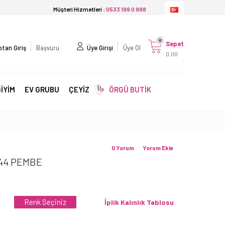
Müşteri Hizmetleri :
0533 199 0 998
0
Sepet
tan Giriş
Başvuru
Üye Girişi
Üye Ol
0,00
İYİM
EV GRUBU
ÇEYİZ
ÖRGÜ BUTİK
0 Yorum
Yorum Ekle
44 PEMBE
Renk Seçiniz
İplik Kalınlık Tablosu