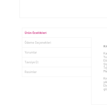
Ürün Özellikleri
Ödeme Seçenekleri
Kn
Yorumlar
Ka
Yu
Et
Tavsiye Et
Şi
Tı
Me
Resimler
Kn
yı
Ek
gö