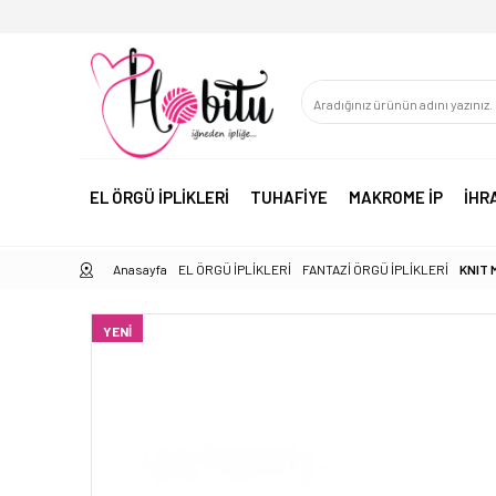
EL ÖRGÜ İPLİKLERİ
TUHAFİYE
MAKROME İP
İHR
Anasayfa
EL ÖRGÜ İPLİKLERİ
FANTAZİ ÖRGÜ İPLİKLERİ
KNIT 
YENI