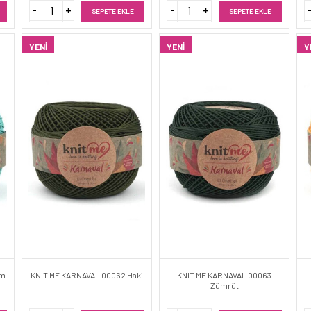
SEPETE EKLE
SEPETE EKLE
YENI
YENI
Y
am
KNIT ME KARNAVAL 00062 Haki
KNIT ME KARNAVAL 00063
Zümrüt