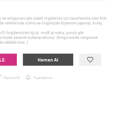
nch ve amigurumi gibi çeşitli örgüleriniz için tasarlanmış olan Knit
nde renklerinde solma ve örgünüzde tüylenme yapmaz, kolay
 El örgülerinizde tığ işi, motif işi nakış, punch gibi
elerinizde severek kullanacaksınız. Amigurumide rengarenk
 edebilirsiniz :)
LE
Hemen Al
Tavsiye Et
Fiyat Alarmı