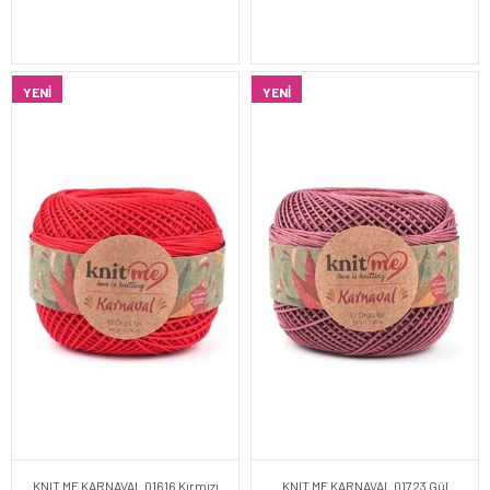
YENI
YENI
KNIT ME KARNAVAL 01616 Kırmızı
KNIT ME KARNAVAL 01723 Gül