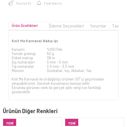
Tavsiye Et
Fiyat Alarmı
Ürün Özellikleri
Ödeme Seçenekleri
Yorumlar
Tavsiye
Knit Me Karnaval Nakış ipi
Karışımı
%100 Pak
Yumak gramajı
50 g
Etiket metrajı
118 m
Şiş numaraları
3 mm -
5 mm
Tığ numaralar
2,5 mm - 3,5 mm
Mevsim
Sonbahar, kış, ilkbahar, Yaz
Knit Me Karnaval ile ördüğünüz ürünleri 30° yi geçirmeden
yıkayabilirsiniz. Sererek kurutmanız tavsiye edilir.
Ekranda görünen renk ile gerçek iplik rengi ton farklılığı
gösterebilir.
Ürünün Diğer Renkleri
YENI
YENI