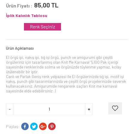
85,00
TL
Ürün Fiyatı :
İplik Kalınlık Tablosu
Renk Seçiniz
Ürün Açıklaması
El örgü ipi, nakış ipi, tığ işi örgü, punch ve amigurumi gibi çeşitli
örgüleriniz için tasarlanmış olan Knit Me Karnaval %100 Pak içeriği
sayesinde renklerinde solma ve örgünüzde tüylenme yapmaz, kolay
ütülenebilir bir iptir.
Canlı ve Parlak Geniş renk yelpazesi ile El örgülerinizde tığ işi, motif işi
nakış, punch gibi tasarımlarınızda ve çeşitli örgü projelerinizde severek
kullanacaksınız. Amigurumide rengarenk saçları Knit me karnaval
sayesinde elde edebilirsiniz :)
Paylaş: