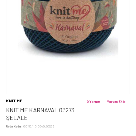
KNIT ME
0 Yorum
Yorum Ekle
KNIT ME KARNAVAL 03273
ŞELALE
Ürün Kodu :
00153.110.0340.03273