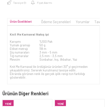
Tavsiye Et
Fiyat Alarmı
Ürün Özellikleri
Ödeme Seçenekleri
Yorumlar
Tavsiye
Knit Me Karnaval Nakış ipi
Karışımı
%100 Pak
Yumak gramajı
50 g
Etiket metrajı
118 m
Şiş numaraları
3 mm -
5 mm
Tığ numaralar
2,5 mm - 3,5 mm
Mevsim
Sonbahar, kış, ilkbahar, Yaz
Knit Me Karnaval ile ördüğünüz ürünleri 30° yi geçirmeden
yıkayabilirsiniz. Sererek kurutmanız tavsiye edilir.
Ekranda görünen renk ile gerçek iplik rengi ton farklılığı
gösterebilir.
Ürünün Diğer Renkleri
YENI
YENI