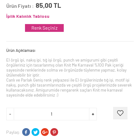
85,00
TL
Ürün Fiyatı :
İplik Kalınlık Tablosu
Renk Seçiniz
Ürün Açıklaması
El örgü ipi, nakış ipi, tığ işi örgü, punch ve amigurumi gibi çeşitli
örgüleriniz için tasarlanmış olan Knit Me Karnaval %100 Pak içeriği
sayesinde renklerinde solma ve örgünüzde tüylenme yapmaz, kolay
ütülenebilir bir iptir.
Canlı ve Parlak Geniş renk yelpazesi ile El örgülerinizde tığ işi, motif işi
nakış, punch gibi tasarımlarınızda ve çeşitli örgü projelerinizde severek
kullanacaksınız. Amigurumide rengarenk saçları Knit me karnaval
sayesinde elde edebilirsiniz :)
Paylaş: