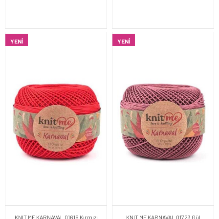
YENI
YENI
KNIT ME KARNAVAL 01616 Kırmızı
KNIT ME KARNAVAL 01723 Gül