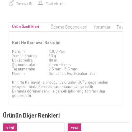
Tavsiye Et
Fiyat Alarmı
Ürün Özellikleri
Ödeme Seçenekleri
Yorumlar
Tavsiye
Knit Me Karnaval Nakış ipi
Karışımı
%100 Pak
Yumak gramajı
50 g
Etiket metrajı
118 m
Şiş numaraları
3 mm -
5 mm
Tığ numaralar
2,5 mm - 3,5 mm
Mevsim
Sonbahar, kış, ilkbahar, Yaz
Knit Me Karnaval ile ördüğünüz ürünleri 30° yi geçirmeden
yıkayabilirsiniz. Sererek kurutmanız tavsiye edilir.
Ekranda görünen renk ile gerçek iplik rengi ton farklılığı
gösterebilir.
Ürünün Diğer Renkleri
YENI
YENI