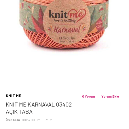
KNIT ME
0 Yorum
Yorum Ekle
KNIT ME KARNAVAL 03402
AÇIK TABA
Ürün Kodu :
00153.110.0340.03402