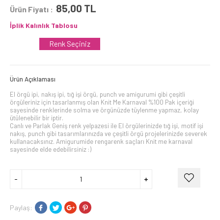
85,00
TL
Ürün Fiyatı :
İplik Kalınlık Tablosu
Renk Seçiniz
Ürün Açıklaması
El örgü ipi, nakış ipi, tığ işi örgü, punch ve amigurumi gibi çeşitli
örgüleriniz için tasarlanmış olan Knit Me Karnaval %100 Pak içeriği
sayesinde renklerinde solma ve örgünüzde tüylenme yapmaz, kolay
ütülenebilir bir iptir.
Canlı ve Parlak Geniş renk yelpazesi ile El örgülerinizde tığ işi, motif işi
nakış, punch gibi tasarımlarınızda ve çeşitli örgü projelerinizde severek
kullanacaksınız. Amigurumide rengarenk saçları Knit me karnaval
sayesinde elde edebilirsiniz :)
Paylaş: