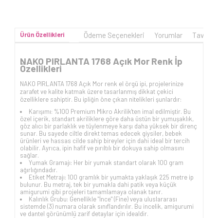
Ürün Özellikleri
Ödeme Seçenekleri
Yorumlar
Tavsiye
NAKO PIRLANTA 1768 Açık Mor Renk İp
Özellikleri
NAKO PIRLANTA 1768 Açık Mor renk el örgü ipi, projelerinize
zarafet ve kalite katmak üzere tasarlanmış dikkat çekici
özelliklere sahiptir. Bu ipliğin öne çıkan nitelikleri şunlardır:
Karışımı: %100 Premium Mikro Akrilik'ten imal edilmiştir. Bu
özel içerik, standart akriliklere göre daha üstün bir yumuşaklık,
göz alıcı bir parlaklık ve tüylenmeye karşı daha yüksek bir direnç
sunar. Bu sayede ciltle direkt temas edecek giysiler, bebek
ürünleri ve hassas cilde sahip bireyler için dahi ideal bir tercih
olabilir. Ayrıca, ipin hafif ve pırıltılı bir dokuya sahip olmasını
sağlar.
Yumak Gramajı: Her bir yumak standart olarak 100 gram
ağırlığındadır.
Etiket Metrajı: 100 gramlık bir yumakta yaklaşık 225 metre ip
bulunur. Bu metraj, tek bir yumakla dahi patik veya küçük
amigurumi gibi projeleri tamamlamaya olanak tanır.
Kalınlık Grubu: Genellikle "İnce" (Fine) veya uluslararası
sistemde (3) numara olarak sınıflandırılır. Bu incelik, amigurumi
ve dantel görünümlü zarif detaylar için idealdir.