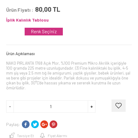
80,00
TL
Ürün Fiyatı :
İplik Kalınlık Tablosu
Renk Seçiniz
Ürün Açıklaması
NAKO PIRLANTA 1768 Açık Mor, %100 Premium Mikro Akrilik içeriğiyle
100 gramda 225 metre uzunluğundadır. (3) Fine kalınlıktaki bu iplik, 4-5
mm şiş veya 2.5 mm tığ ile amigurumi, yazlık giysiler, bebek ürünleri, şal
ve bere gibi projeler için idealdir. Parlak dokusu ve yumuşaklığıyla öne
çıkan bu iplik, 30°C'de hassas yıkama ve sererek kurutma ile uzun
ömürlüdür.
Paylaş:
Tavsiye Et
Fiyat Alarmı