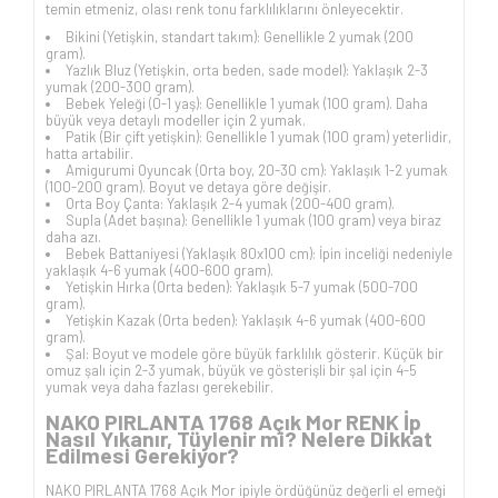
temin etmeniz, olası renk tonu farklılıklarını önleyecektir.
Bikini (Yetişkin, standart takım): Genellikle 2 yumak (200
gram).
Yazlık Bluz (Yetişkin, orta beden, sade model): Yaklaşık 2-3
yumak (200-300 gram).
Bebek Yeleği (0-1 yaş): Genellikle 1 yumak (100 gram). Daha
büyük veya detaylı modeller için 2 yumak.
Patik (Bir çift yetişkin): Genellikle 1 yumak (100 gram) yeterlidir,
hatta artabilir.
Amigurumi Oyuncak (Orta boy, 20-30 cm): Yaklaşık 1-2 yumak
(100-200 gram). Boyut ve detaya göre değişir.
Orta Boy Çanta: Yaklaşık 2-4 yumak (200-400 gram).
Supla (Adet başına): Genellikle 1 yumak (100 gram) veya biraz
daha azı.
Bebek Battaniyesi (Yaklaşık 80x100 cm): İpin inceliği nedeniyle
yaklaşık 4-6 yumak (400-600 gram).
Yetişkin Hırka (Orta beden): Yaklaşık 5-7 yumak (500-700
gram).
Yetişkin Kazak (Orta beden): Yaklaşık 4-6 yumak (400-600
gram).
Şal: Boyut ve modele göre büyük farklılık gösterir. Küçük bir
omuz şalı için 2-3 yumak, büyük ve gösterişli bir şal için 4-5
yumak veya daha fazlası gerekebilir.
NAKO PIRLANTA 1768 Açık Mor RENK İp
Nasıl Yıkanır, Tüylenir mi? Nelere Dikkat
Edilmesi Gerekiyor?
NAKO PIRLANTA 1768 Açık Mor ipiyle ördüğünüz değerli el emeği