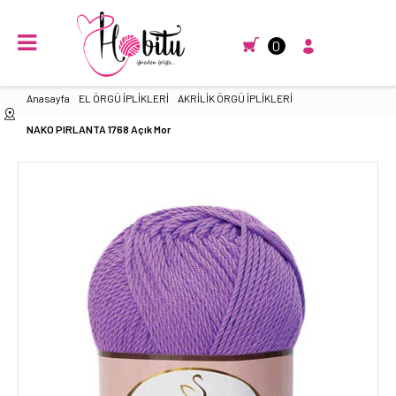
0
Anasayfa
EL ÖRGÜ İPLİKLERİ
AKRİLİK ÖRGÜ İPLİKLERİ
NAKO PIRLANTA 1768 Açık Mor