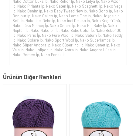
Nako Cotton Lüks İp
,
Nako Rekor İp
,
Nako Lidya İp
,
Nako Vizon
İp
,
Nako Pırlanta İp
,
Nako Saten İp
,
Nako Spaghetti İp
,
Nako Vega
İp
,
Nako Denim İp
,
Nako Baby Tweed New İp
,
Nako Boho İp
,
Nako
Bonjour İp
,
Nako Calico İp
,
Nako Lame Fine İp
,
Nako Hoşgeldin
Soft İp
,
Nako İnci Bebe İp
,
Nako İnci Deluks İp
,
Nako Keçe Yünü
,
Nako Lüks Minnoş İp
,
Nako Ombre İp
,
Nako Elit Baby İp
,
Nako
Neptün İp
,
Nako Nakolen İp
,
Nako Bebe Color İp
,
Nako Bebe 100
İp
,
Nako Paris İp
,
Nako Pure Wool İp
,
Nako Satürn İp
,
Nako Teddy
İp
,
Nako Solare İp
,
Nako Sport Wool İp
,
Nako Superlambs İp
,
Nako Süper Angora İp
,
Nako Süper İnci İp
,
Nako Şenet İp
,
Nako
Vals İp
,
Nako Lolipop İp
,
Nako Astra İp
,
Nako Angora Lüks İp
,
Nako Romeo İp
,
Nako Panda İp
Ürünün Diğer Renkleri