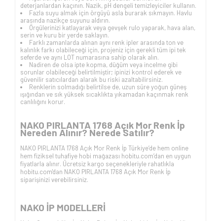
deterjanlardan kaçının. Nazik, pH dengeli temizleyiciler kullanın.
Fazla suyu almak için örgüyü asla burarak sıkmayın. Havlu
arasında nazikçe suyunu aldırın.
Örgülerinizi katlayarak veya gevşek rulo yaparak, hava alan,
serin ve kuru bir yerde saklayın.
Farklı zamanlarda alınan aynı renk ipler arasında ton ve
kalınlık farkı olabileceği için, projeniz için gerekli tüm ipi tek
seferde ve aynı LOT numarasına sahip olarak alın.
Nadiren de olsa ipte kopma, düğüm veya incelme gibi
sorunlar olabileceği belirtilmiştir; ipinizi kontrol ederek ve
güvenilir satıcılardan alarak bu riski azaltabilirsiniz.
Renklerin solmadığı belirtilse de, uzun süre yoğun güneş
ışığından ve sık yüksek sıcaklıkta yıkamadan kaçınmak renk
canlılığını korur.
NAKO PIRLANTA 1768 Açık Mor Renk İp
Nereden Alınır? Nerede Satılır?
NAKO PIRLANTA 1768 Açık Mor Renk İp Türkiye’de hem online
hem fiziksel tuhafiye hobi mağazası hobitu.com’dan en uygun
fiyatlarla alınır. Ücretsiz kargo seçenekleriyle rahatlıkla
hobitu.com'dan NAKO PIRLANTA 1768 Açık Mor Renk İp
siparişinizi verebilirsiniz.
NAKO İP
MODELLERİ