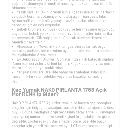
sağlar. Tüylenmeye dirençli olması, oyuncakların uzun ömürlü
olmasını destekler.
Yazlık Giysiler: Bikini örmek için sıkça tavsiye edilir; parlaklığı
ve çabuk kuruma potansiyeli onu plaj giyimi için cazip kılar.
Ayrıca hafif ve dökümlü yapısıyla yazlık bluzlar, elbiseler ve
pareolar için de çok uygundur.
Bebek Ürünleri: Yumuşak dokusu ve her mevsime uygunluğu
sayesinde bebek yelekleri, hırkaları ve battaniyeleri için harika
bir seçenektir. "Cilt sağlığı dostu" olarak nitelendirilmesi de
önemli bir avantajdır.
Aksesuarlar: Mevsimlik atkılar, göz alıcı şallar, şık örgü
çantalar, patikler, her mevsime uygun bereler ve hatta sandalet
tipi ayakkabılar örebilirsiniz.
Ev Dekorasyon Ürünleri: Sofralarınıza şıklık katacak suplalar
(Amerikan servisleri), kırlent kılıfları, küçük sepetler veya çeşitli
dekoratif objeler yaratabilirsiniz.
Yetişkin Giysileri: Özellikle bahar ve sonbahar ayları için
mevsimlik hırkalar, yelekler veya ince kazaklar örmek için
uygundur.
Kaç Yumak NAKO PIRLANTA 1768 Açık
Mor RENK İp Gider?
NAKO PIRLANTA 1768 Açık Mor renk ip ile hayata geçireceğiniz
projeler için ihtiyaç duyacağınız yumak miktarı, projenin türüne,
büyüklüğüne, seçtiğiniz örgü modelinin detaylarına, kullandığınız
şiş veya tığ numarasına ve kendi kişisel örgü sıkılığınıza göre
değişiklik gösterecektir. Başlamadan önce, özellikle büyük
parçalar için yeterli miktarda ve aynı LOT numarasına sahip ipi