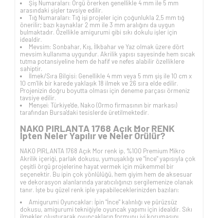
Şiş Numaraları: Örgü örerken genellikle 4 mm ile 5 mm
arasındaki şişler tavsiye edilir.
Tığ Numaraları: Tığ işi projeler için çoğunlukla 2,5 mm tığ
önerilir; bazı kaynaklar 2 mm ile 3 mm aralığını da uygun
bulmaktadır. Özellikle amigurumi gibi sıkı dokulu işler için
idealdir.
Mevsim: Sonbahar, Kış, İlkbahar ve Yaz olmak üzere dört
mevsim kullanıma uygundur. Akrilik yapısı sayesinde hem sıcak
tutma potansiyeline hem de hafif ve nefes alabilir özelliklere
sahiptir.
İlmek/Sıra Bilgisi: Genellikle 4 mm veya 5 mm şiş ile 10 cm x
10 cm’lik bir karede yaklaşık 18 ilmek ve 26 sıra elde edilir.
Projenizin doğru boyutta olması için deneme parçası örmeniz
tavsiye edilir.
Menşei: Türkiye'de, Nako (Ormo firmasının bir markası)
tarafından Bursa'daki tesislerde üretilmektedir.
NAKO PIRLANTA 1768 Açık Mor RENK
İpten Neler Yapılır ve Neler Örülür?
NAKO PIRLANTA 1768 Açık Mor renk ip, %100 Premium Mikro
Akrilik içeriği, parlak dokusu, yumuşaklığı ve "İnce" yapısıyla çok
çeşitli örgü projelerine hayat vermek için mükemmel bir
seçenektir. Bu ipin çok yönlülüğü, hem giyim hem de aksesuar
ve dekorasyon alanlarında yaratıcılığınızı sergilemenize olanak
tanır. İşte bu güzel renk iple yapabileceklerinizden bazıları:
Amigurumi Oyuncaklar: İpin "İnce" kalınlığı ve pürüzsüz
dokusu, amigurumi tekniğiyle oyuncak yapımı için idealdir. Sıkı
ilmekler oluşturarak oyuncakların formunu iyi korumasını