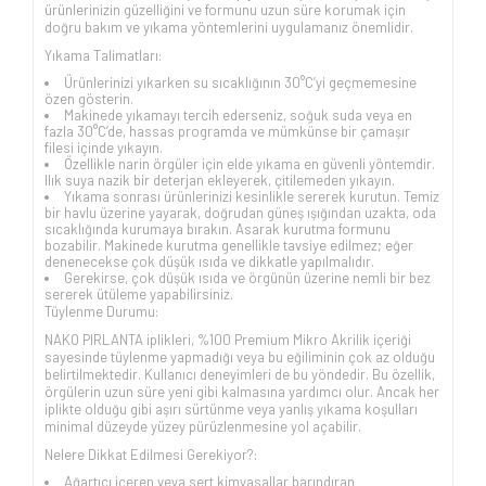
ürünlerinizin güzelliğini ve formunu uzun süre korumak için
doğru bakım ve yıkama yöntemlerini uygulamanız önemlidir.
Yıkama Talimatları:
Ürünlerinizi yıkarken su sıcaklığının 30°C’yi geçmemesine
özen gösterin.
Makinede yıkamayı tercih ederseniz, soğuk suda veya en
fazla 30°C’de, hassas programda ve mümkünse bir çamaşır
filesi içinde yıkayın.
Özellikle narin örgüler için elde yıkama en güvenli yöntemdir.
Ilık suya nazik bir deterjan ekleyerek, çitilemeden yıkayın.
Yıkama sonrası ürünlerinizi kesinlikle sererek kurutun. Temiz
bir havlu üzerine yayarak, doğrudan güneş ışığından uzakta, oda
sıcaklığında kurumaya bırakın. Asarak kurutma formunu
bozabilir. Makinede kurutma genellikle tavsiye edilmez; eğer
denenecekse çok düşük ısıda ve dikkatle yapılmalıdır.
Gerekirse, çok düşük ısıda ve örgünün üzerine nemli bir bez
sererek ütüleme yapabilirsiniz.
Tüylenme Durumu:
NAKO PIRLANTA iplikleri, %100 Premium Mikro Akrilik içeriği
sayesinde tüylenme yapmadığı veya bu eğiliminin çok az olduğu
belirtilmektedir. Kullanıcı deneyimleri de bu yöndedir. Bu özellik,
örgülerin uzun süre yeni gibi kalmasına yardımcı olur. Ancak her
iplikte olduğu gibi aşırı sürtünme veya yanlış yıkama koşulları
minimal düzeyde yüzey pürüzlenmesine yol açabilir.
Nelere Dikkat Edilmesi Gerekiyor?:
Ağartıcı içeren veya sert kimyasallar barındıran