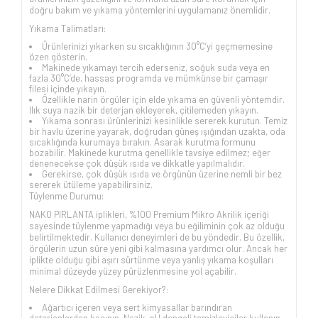
doğru bakım ve yıkama yöntemlerini uygulamanız önemlidir.
Yıkama Talimatları:
Ürünlerinizi yıkarken su sıcaklığının 30°C’yi geçmemesine
özen gösterin.
Makinede yıkamayı tercih ederseniz, soğuk suda veya en
fazla 30°C’de, hassas programda ve mümkünse bir çamaşır
filesi içinde yıkayın.
Özellikle narin örgüler için elde yıkama en güvenli yöntemdir.
Ilık suya nazik bir deterjan ekleyerek, çitilemeden yıkayın.
Yıkama sonrası ürünlerinizi kesinlikle sererek kurutun. Temiz
bir havlu üzerine yayarak, doğrudan güneş ışığından uzakta, oda
sıcaklığında kurumaya bırakın. Asarak kurutma formunu
bozabilir. Makinede kurutma genellikle tavsiye edilmez; eğer
denenecekse çok düşük ısıda ve dikkatle yapılmalıdır.
Gerekirse, çok düşük ısıda ve örgünün üzerine nemli bir bez
sererek ütüleme yapabilirsiniz.
Tüylenme Durumu:
NAKO PIRLANTA iplikleri, %100 Premium Mikro Akrilik içeriği
sayesinde tüylenme yapmadığı veya bu eğiliminin çok az olduğu
belirtilmektedir. Kullanıcı deneyimleri de bu yöndedir. Bu özellik,
örgülerin uzun süre yeni gibi kalmasına yardımcı olur. Ancak her
iplikte olduğu gibi aşırı sürtünme veya yanlış yıkama koşulları
minimal düzeyde yüzey pürüzlenmesine yol açabilir.
Nelere Dikkat Edilmesi Gerekiyor?:
Ağartıcı içeren veya sert kimyasallar barındıran