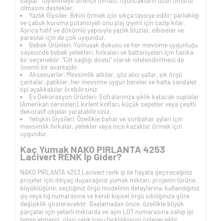
sağlar. Tüylenmeye dirençli olması, oyuncakların uzun ömürlü
olmasını destekler.
Yazlık Giysiler: Bikini örmek için sıkça tavsiye edilir; parlaklığı
ve çabuk kuruma potansiyeli onu plaj giyimi için cazip kılar.
Ayrıca hafif ve dökümlü yapısıyla yazlık bluzlar, elbiseler ve
pareolar için de çok uygundur.
Bebek Ürünleri: Yumuşak dokusu ve her mevsime uygunluğu
sayesinde bebek yelekleri, hırkaları ve battaniyeleri için harika
bir seçenektir. "Cilt sağlığı dostu" olarak nitelendirilmesi de
önemli bir avantajdır.
Aksesuarlar: Mevsimlik atkılar, göz alıcı şallar, şık örgü
çantalar, patikler, her mevsime uygun bereler ve hatta sandalet
tipi ayakkabılar örebilirsiniz.
Ev Dekorasyon Ürünleri: Sofralarınıza şıklık katacak suplalar
(Amerikan servisleri), kırlent kılıfları, küçük sepetler veya çeşitli
dekoratif objeler yaratabilirsiniz.
Yetişkin Giysileri: Özellikle bahar ve sonbahar ayları için
mevsimlik hırkalar, yelekler veya ince kazaklar örmek için
uygundur.
Kaç Yumak NAKO PIRLANTA 4253
Lacivert RENK İp Gider?
NAKO PIRLANTA 4253 Lacivert renk ip ile hayata geçireceğiniz
projeler için ihtiyaç duyacağınız yumak miktarı, projenin türüne,
büyüklüğüne, seçtiğiniz örgü modelinin detaylarına, kullandığınız
şiş veya tığ numarasına ve kendi kişisel örgü sıkılığınıza göre
değişiklik gösterecektir. Başlamadan önce, özellikle büyük
parçalar için yeterli miktarda ve aynı LOT numarasına sahip ipi
temin etmeniz, olası renk tonu farklılıklarını önleyecektir.