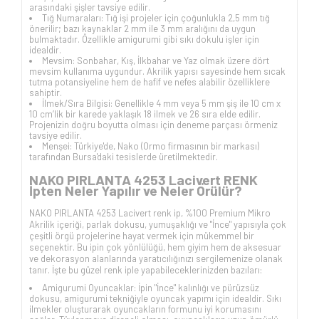
arasındaki şişler tavsiye edilir.
Tığ Numaraları: Tığ işi projeler için çoğunlukla 2,5 mm tığ
önerilir; bazı kaynaklar 2 mm ile 3 mm aralığını da uygun
bulmaktadır. Özellikle amigurumi gibi sıkı dokulu işler için
idealdir.
Mevsim: Sonbahar, Kış, İlkbahar ve Yaz olmak üzere dört
mevsim kullanıma uygundur. Akrilik yapısı sayesinde hem sıcak
tutma potansiyeline hem de hafif ve nefes alabilir özelliklere
sahiptir.
İlmek/Sıra Bilgisi: Genellikle 4 mm veya 5 mm şiş ile 10 cm x
10 cm’lik bir karede yaklaşık 18 ilmek ve 26 sıra elde edilir.
Projenizin doğru boyutta olması için deneme parçası örmeniz
tavsiye edilir.
Menşei: Türkiye'de, Nako (Ormo firmasının bir markası)
tarafından Bursa'daki tesislerde üretilmektedir.
NAKO PIRLANTA 4253 Lacivert RENK
İpten Neler Yapılır ve Neler Örülür?
NAKO PIRLANTA 4253 Lacivert renk ip, %100 Premium Mikro
Akrilik içeriği, parlak dokusu, yumuşaklığı ve "İnce" yapısıyla çok
çeşitli örgü projelerine hayat vermek için mükemmel bir
seçenektir. Bu ipin çok yönlülüğü, hem giyim hem de aksesuar
ve dekorasyon alanlarında yaratıcılığınızı sergilemenize olanak
tanır. İşte bu güzel renk iple yapabileceklerinizden bazıları:
Amigurumi Oyuncaklar: İpin "İnce" kalınlığı ve pürüzsüz
dokusu, amigurumi tekniğiyle oyuncak yapımı için idealdir. Sıkı
ilmekler oluşturarak oyuncakların formunu iyi korumasını