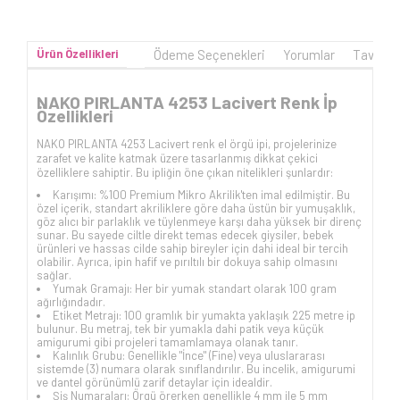
Ürün Özellikleri
Ödeme Seçenekleri
Yorumlar
Tavsiye
NAKO PIRLANTA 4253 Lacivert Renk İp
Özellikleri
NAKO PIRLANTA 4253 Lacivert renk el örgü ipi, projelerinize
zarafet ve kalite katmak üzere tasarlanmış dikkat çekici
özelliklere sahiptir. Bu ipliğin öne çıkan nitelikleri şunlardır:
Karışımı: %100 Premium Mikro Akrilik'ten imal edilmiştir. Bu
özel içerik, standart akriliklere göre daha üstün bir yumuşaklık,
göz alıcı bir parlaklık ve tüylenmeye karşı daha yüksek bir direnç
sunar. Bu sayede ciltle direkt temas edecek giysiler, bebek
ürünleri ve hassas cilde sahip bireyler için dahi ideal bir tercih
olabilir. Ayrıca, ipin hafif ve pırıltılı bir dokuya sahip olmasını
sağlar.
Yumak Gramajı: Her bir yumak standart olarak 100 gram
ağırlığındadır.
Etiket Metrajı: 100 gramlık bir yumakta yaklaşık 225 metre ip
bulunur. Bu metraj, tek bir yumakla dahi patik veya küçük
amigurumi gibi projeleri tamamlamaya olanak tanır.
Kalınlık Grubu: Genellikle "İnce" (Fine) veya uluslararası
sistemde (3) numara olarak sınıflandırılır. Bu incelik, amigurumi
ve dantel görünümlü zarif detaylar için idealdir.
Şiş Numaraları: Örgü örerken genellikle 4 mm ile 5 mm