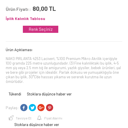
80,00
TL
Ürün Fiyatı :
İplik Kalınlık Tablosu
Renk Seçiniz
Ürün Açıklaması
NAKO PIRLANTA 4253 Lacivert, %100 Premium Mikro Akrilik içeriğiyle
100 gramda 225 metre uzunluğundadır. (3) Fine kalınlıktaki bu iplik, 4-5
mm şiş veya 2.5 mm tığ ile amigurumi, yazlık giysiler, bebek ürünleri, şal
ve bere gibi projeler için idealdir. Parlak dokusu ve yumuşaklığıyla öne
çıkan bu iplik, 30°C'de hassas yıkama ve sererek kurutma ile uzun
ömürlüdür.
Tükendi
Stoklara düşünce haber ver
Paylaş:
Tavsiye Et
Fiyat Alarmı
Stoklara düşünce haber ver