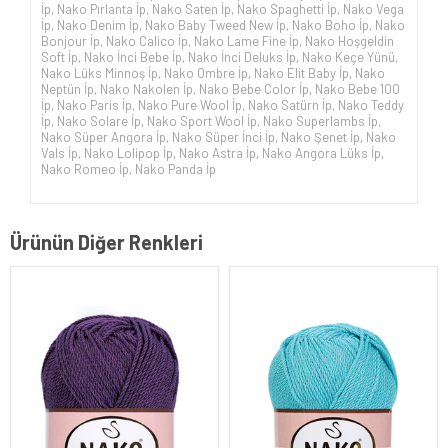
İp
,
Nako Pırlanta İp
,
Nako Saten İp
,
Nako Spaghetti İp
,
Nako Vega
İp
,
Nako Denim İp
,
Nako Baby Tweed New İp
,
Nako Boho İp
,
Nako
Bonjour İp
,
Nako Calico İp
,
Nako Lame Fine İp
,
Nako Hoşgeldin
Soft İp
,
Nako İnci Bebe İp
,
Nako İnci Deluks İp
,
Nako Keçe Yünü
,
Nako Lüks Minnoş İp
,
Nako Ombre İp
,
Nako Elit Baby İp
,
Nako
Neptün İp
,
Nako Nakolen İp
,
Nako Bebe Color İp
,
Nako Bebe 100
İp
,
Nako Paris İp
,
Nako Pure Wool İp
,
Nako Satürn İp
,
Nako Teddy
İp
,
Nako Solare İp
,
Nako Sport Wool İp
,
Nako Superlambs İp
,
Nako Süper Angora İp
,
Nako Süper İnci İp
,
Nako Şenet İp
,
Nako
Vals İp
,
Nako Lolipop İp
,
Nako Astra İp
,
Nako Angora Lüks İp
,
Nako Romeo İp
,
Nako Panda İp
Ürünün Diğer Renkleri