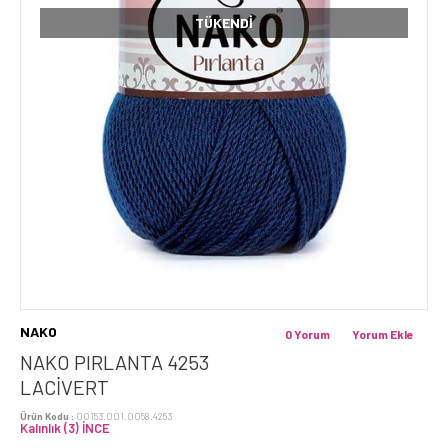
TÜKENDI
NAKO
0 Yorum
Yorum Ekle
NAKO PIRLANTA 4253
LACIVERT
Ürün Kodu :
00153.001.0058.4253
Kalınlık (3) İNCE