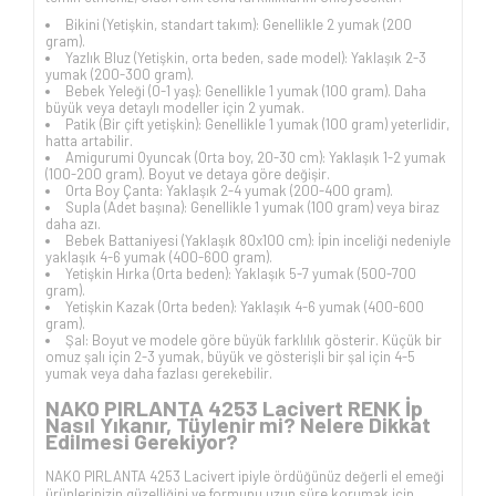
Bikini (Yetişkin, standart takım): Genellikle 2 yumak (200
gram).
Yazlık Bluz (Yetişkin, orta beden, sade model): Yaklaşık 2-3
yumak (200-300 gram).
Bebek Yeleği (0-1 yaş): Genellikle 1 yumak (100 gram). Daha
büyük veya detaylı modeller için 2 yumak.
Patik (Bir çift yetişkin): Genellikle 1 yumak (100 gram) yeterlidir,
hatta artabilir.
Amigurumi Oyuncak (Orta boy, 20-30 cm): Yaklaşık 1-2 yumak
(100-200 gram). Boyut ve detaya göre değişir.
Orta Boy Çanta: Yaklaşık 2-4 yumak (200-400 gram).
Supla (Adet başına): Genellikle 1 yumak (100 gram) veya biraz
daha azı.
Bebek Battaniyesi (Yaklaşık 80x100 cm): İpin inceliği nedeniyle
yaklaşık 4-6 yumak (400-600 gram).
Yetişkin Hırka (Orta beden): Yaklaşık 5-7 yumak (500-700
gram).
Yetişkin Kazak (Orta beden): Yaklaşık 4-6 yumak (400-600
gram).
Şal: Boyut ve modele göre büyük farklılık gösterir. Küçük bir
omuz şalı için 2-3 yumak, büyük ve gösterişli bir şal için 4-5
yumak veya daha fazlası gerekebilir.
NAKO PIRLANTA 4253 Lacivert RENK İp
Nasıl Yıkanır, Tüylenir mi? Nelere Dikkat
Edilmesi Gerekiyor?
NAKO PIRLANTA 4253 Lacivert ipiyle ördüğünüz değerli el emeği
ürünlerinizin güzelliğini ve formunu uzun süre korumak için