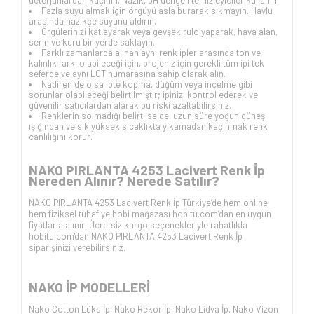
deterjanlardan kaçının. Nazik, pH dengeli temizleyiciler kullanın.
Fazla suyu almak için örgüyü asla burarak sıkmayın. Havlu
arasında nazikçe suyunu aldırın.
Örgülerinizi katlayarak veya gevşek rulo yaparak, hava alan,
serin ve kuru bir yerde saklayın.
Farklı zamanlarda alınan aynı renk ipler arasında ton ve
kalınlık farkı olabileceği için, projeniz için gerekli tüm ipi tek
seferde ve aynı LOT numarasına sahip olarak alın.
Nadiren de olsa ipte kopma, düğüm veya incelme gibi
sorunlar olabileceği belirtilmiştir; ipinizi kontrol ederek ve
güvenilir satıcılardan alarak bu riski azaltabilirsiniz.
Renklerin solmadığı belirtilse de, uzun süre yoğun güneş
ışığından ve sık yüksek sıcaklıkta yıkamadan kaçınmak renk
canlılığını korur.
NAKO PIRLANTA 4253 Lacivert Renk İp
Nereden Alınır? Nerede Satılır?
NAKO PIRLANTA 4253 Lacivert Renk İp Türkiye’de hem online
hem fiziksel tuhafiye hobi mağazası hobitu.com’dan en uygun
fiyatlarla alınır. Ücretsiz kargo seçenekleriyle rahatlıkla
hobitu.com'dan NAKO PIRLANTA 4253 Lacivert Renk İp
siparişinizi verebilirsiniz.
NAKO İP
MODELLERİ
Nako Cotton Lüks İp
,
Nako Rekor İp
,
Nako Lidya İp
,
Nako Vizon