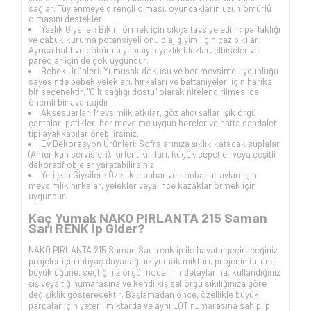
sağlar. Tüylenmeye dirençli olması, oyuncakların uzun ömürlü
olmasını destekler.
Yazlık Giysiler: Bikini örmek için sıkça tavsiye edilir; parlaklığı
ve çabuk kuruma potansiyeli onu plaj giyimi için cazip kılar.
Ayrıca hafif ve dökümlü yapısıyla yazlık bluzlar, elbiseler ve
pareolar için de çok uygundur.
Bebek Ürünleri: Yumuşak dokusu ve her mevsime uygunluğu
sayesinde bebek yelekleri, hırkaları ve battaniyeleri için harika
bir seçenektir. "Cilt sağlığı dostu" olarak nitelendirilmesi de
önemli bir avantajdır.
Aksesuarlar: Mevsimlik atkılar, göz alıcı şallar, şık örgü
çantalar, patikler, her mevsime uygun bereler ve hatta sandalet
tipi ayakkabılar örebilirsiniz.
Ev Dekorasyon Ürünleri: Sofralarınıza şıklık katacak suplalar
(Amerikan servisleri), kırlent kılıfları, küçük sepetler veya çeşitli
dekoratif objeler yaratabilirsiniz.
Yetişkin Giysileri: Özellikle bahar ve sonbahar ayları için
mevsimlik hırkalar, yelekler veya ince kazaklar örmek için
uygundur.
Kaç Yumak NAKO PIRLANTA 215 Saman
Sarı RENK İp Gider?
NAKO PIRLANTA 215 Saman Sarı renk ip ile hayata geçireceğiniz
projeler için ihtiyaç duyacağınız yumak miktarı, projenin türüne,
büyüklüğüne, seçtiğiniz örgü modelinin detaylarına, kullandığınız
şiş veya tığ numarasına ve kendi kişisel örgü sıkılığınıza göre
değişiklik gösterecektir. Başlamadan önce, özellikle büyük
parçalar için yeterli miktarda ve aynı LOT numarasına sahip ipi