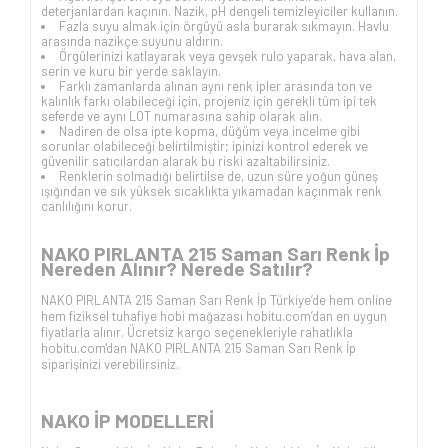
deterjanlardan kaçının. Nazik, pH dengeli temizleyiciler kullanın.
Fazla suyu almak için örgüyü asla burarak sıkmayın. Havlu
arasında nazikçe suyunu aldırın.
Örgülerinizi katlayarak veya gevşek rulo yaparak, hava alan,
serin ve kuru bir yerde saklayın.
Farklı zamanlarda alınan aynı renk ipler arasında ton ve
kalınlık farkı olabileceği için, projeniz için gerekli tüm ipi tek
seferde ve aynı LOT numarasına sahip olarak alın.
Nadiren de olsa ipte kopma, düğüm veya incelme gibi
sorunlar olabileceği belirtilmiştir; ipinizi kontrol ederek ve
güvenilir satıcılardan alarak bu riski azaltabilirsiniz.
Renklerin solmadığı belirtilse de, uzun süre yoğun güneş
ışığından ve sık yüksek sıcaklıkta yıkamadan kaçınmak renk
canlılığını korur.
NAKO PIRLANTA 215 Saman Sarı Renk İp
Nereden Alınır? Nerede Satılır?
NAKO PIRLANTA 215 Saman Sarı Renk İp Türkiye’de hem online
hem fiziksel tuhafiye hobi mağazası hobitu.com’dan en uygun
fiyatlarla alınır. Ücretsiz kargo seçenekleriyle rahatlıkla
hobitu.com'dan NAKO PIRLANTA 215 Saman Sarı Renk İp
siparişinizi verebilirsiniz.
NAKO İP
MODELLERİ