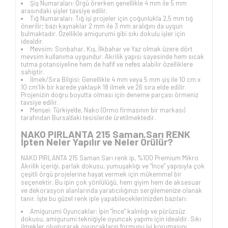
Şiş Numaraları: Örgü örerken genellikle 4 mm ile 5 mm
arasındaki şişler tavsiye edilir.
Tığ Numaraları: Tığ işi projeler için çoğunlukla 2,5 mm tığ
önerilir; bazı kaynaklar 2 mm ile 3 mm aralığını da uygun
bulmaktadır. Özellikle amigurumi gibi sıkı dokulu işler için
idealdir.
Mevsim: Sonbahar, Kış, İlkbahar ve Yaz olmak üzere dört
mevsim kullanıma uygundur. Akrilik yapısı sayesinde hem sıcak
tutma potansiyeline hem de hafif ve nefes alabilir özelliklere
sahiptir.
İlmek/Sıra Bilgisi: Genellikle 4 mm veya 5 mm şiş ile 10 cm x
10 cm’lik bir karede yaklaşık 18 ilmek ve 26 sıra elde edilir.
Projenizin doğru boyutta olması için deneme parçası örmeniz
tavsiye edilir.
Menşei: Türkiye'de, Nako (Ormo firmasının bir markası)
tarafından Bursa'daki tesislerde üretilmektedir.
NAKO PIRLANTA 215 Saman Sarı RENK
İpten Neler Yapılır ve Neler Örülür?
NAKO PIRLANTA 215 Saman Sarı renk ip, %100 Premium Mikro
Akrilik içeriği, parlak dokusu, yumuşaklığı ve "İnce" yapısıyla çok
çeşitli örgü projelerine hayat vermek için mükemmel bir
seçenektir. Bu ipin çok yönlülüğü, hem giyim hem de aksesuar
ve dekorasyon alanlarında yaratıcılığınızı sergilemenize olanak
tanır. İşte bu güzel renk iple yapabileceklerinizden bazıları:
Amigurumi Oyuncaklar: İpin "İnce" kalınlığı ve pürüzsüz
dokusu, amigurumi tekniğiyle oyuncak yapımı için idealdir. Sıkı
ilmekler oluşturarak oyuncakların formunu iyi korumasını