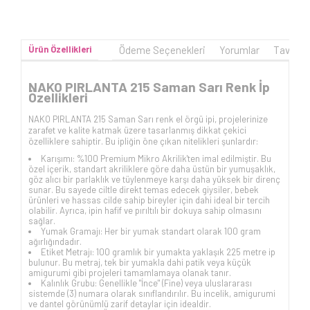
Ürün Özellikleri
Ödeme Seçenekleri
Yorumlar
Tavsiye
NAKO PIRLANTA 215 Saman Sarı Renk İp
Özellikleri
NAKO PIRLANTA 215 Saman Sarı renk el örgü ipi, projelerinize
zarafet ve kalite katmak üzere tasarlanmış dikkat çekici
özelliklere sahiptir. Bu ipliğin öne çıkan nitelikleri şunlardır:
Karışımı: %100 Premium Mikro Akrilik'ten imal edilmiştir. Bu
özel içerik, standart akriliklere göre daha üstün bir yumuşaklık,
göz alıcı bir parlaklık ve tüylenmeye karşı daha yüksek bir direnç
sunar. Bu sayede ciltle direkt temas edecek giysiler, bebek
ürünleri ve hassas cilde sahip bireyler için dahi ideal bir tercih
olabilir. Ayrıca, ipin hafif ve pırıltılı bir dokuya sahip olmasını
sağlar.
Yumak Gramajı: Her bir yumak standart olarak 100 gram
ağırlığındadır.
Etiket Metrajı: 100 gramlık bir yumakta yaklaşık 225 metre ip
bulunur. Bu metraj, tek bir yumakla dahi patik veya küçük
amigurumi gibi projeleri tamamlamaya olanak tanır.
Kalınlık Grubu: Genellikle "İnce" (Fine) veya uluslararası
sistemde (3) numara olarak sınıflandırılır. Bu incelik, amigurumi
ve dantel görünümlü zarif detaylar için idealdir.