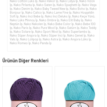
Nako Cotton Lüks İp
,
Nako Rekor İp
,
Nako Lidya İp
,
Nako Vizon
İp
,
Nako Pırlanta İp
,
Nako Saten İp
,
Nako Spaghetti İp
,
Nako Vega
İp
,
Nako Denim İp
,
Nako Baby Tweed New İp
,
Nako Boho İp
,
Nako
Bonjour İp
,
Nako Calico İp
,
Nako Lame Fine İp
,
Nako Hoşgeldin
Soft İp
,
Nako İnci Bebe İp
,
Nako İnci Deluks İp
,
Nako Keçe Yünü
,
Nako Lüks Minnoş İp
,
Nako Ombre İp
,
Nako Elit Baby İp
,
Nako
Neptün İp
,
Nako Nakolen İp
,
Nako Bebe Color İp
,
Nako Bebe 100
İp
,
Nako Paris İp
,
Nako Pure Wool İp
,
Nako Satürn İp
,
Nako Teddy
İp
,
Nako Solare İp
,
Nako Sport Wool İp
,
Nako Superlambs İp
,
Nako Süper Angora İp
,
Nako Süper İnci İp
,
Nako Şenet İp
,
Nako
Vals İp
,
Nako Lolipop İp
,
Nako Astra İp
,
Nako Angora Lüks İp
,
Nako Romeo İp
,
Nako Panda İp
Ürünün Diğer Renkleri