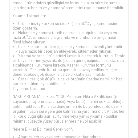
emeği ürünlerinizin güzelliğini ve formunu uzun süre korumak
için doğru bakım ve yıkama yöntemlerini uygulamanız önemlidir.
Yıkama Talimatları:
Ürünlerinizi yıkarken su sıcaklığının 30°C’yi geçmemesine
özen gösterin.
Makinede yıkamayı tercih ederseniz, soğuk suda veya en
fazla 30°C’de, hassas programda ve mümkünse bir çamaşır
filesi içinde yıkayın.
Özellikle narin örgüler için elde yıkama en güvenli yöntemdir.
Ilık suya nazik bir deterjan ekleyerek, çitilemeden yıkayın.
Yıkama sonrası ürünlerinizi kesinlikle sererek kurutun. Temiz
bir havlu üzerine yayarak, doğrudan güneş ışığından uzakta, oda
sıcaklığında kurumaya bırakın. Asarak kurutma formunu
bozabilir. Makinede kurutma genellikle tavsiye edilmez; eğer
denenecekse çok düşük ısıda ve dikkatle yapılmalıdır.
Gerekirse, çok düşük ısıda ve örgünün üzerine nemli bir bez
sererek ütüleme yapabilirsiniz.
Tüylenme Durumu:
NAKO PIRLANTA iplikleri, %100 Premium Mikro Akrilik içeriği
sayesinde tüylenme yapmadığı veya bu eğiliminin çok az olduğu
belirtilmektedir. Kullanıcı deneyimleri de bu yöndedir. Bu özellik,
örgülerin uzun süre yeni gibi kalmasına yardımcı olur. Ancak her
iplikte olduğu gibi aşırı sürtünme veya yanlış yıkama koşulları
minimal düzeyde yüzey pürüzlenmesine yol açabilir.
Nelere Dikkat Edilmesi Gerekiyor?:
Ağartıcı içeren veya sert kimyasallar barındıran