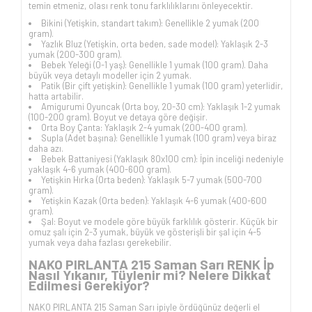
temin etmeniz, olası renk tonu farklılıklarını önleyecektir.
Bikini (Yetişkin, standart takım): Genellikle 2 yumak (200
gram).
Yazlık Bluz (Yetişkin, orta beden, sade model): Yaklaşık 2-3
yumak (200-300 gram).
Bebek Yeleği (0-1 yaş): Genellikle 1 yumak (100 gram). Daha
büyük veya detaylı modeller için 2 yumak.
Patik (Bir çift yetişkin): Genellikle 1 yumak (100 gram) yeterlidir,
hatta artabilir.
Amigurumi Oyuncak (Orta boy, 20-30 cm): Yaklaşık 1-2 yumak
(100-200 gram). Boyut ve detaya göre değişir.
Orta Boy Çanta: Yaklaşık 2-4 yumak (200-400 gram).
Supla (Adet başına): Genellikle 1 yumak (100 gram) veya biraz
daha azı.
Bebek Battaniyesi (Yaklaşık 80x100 cm): İpin inceliği nedeniyle
yaklaşık 4-6 yumak (400-600 gram).
Yetişkin Hırka (Orta beden): Yaklaşık 5-7 yumak (500-700
gram).
Yetişkin Kazak (Orta beden): Yaklaşık 4-6 yumak (400-600
gram).
Şal: Boyut ve modele göre büyük farklılık gösterir. Küçük bir
omuz şalı için 2-3 yumak, büyük ve gösterişli bir şal için 4-5
yumak veya daha fazlası gerekebilir.
NAKO PIRLANTA 215 Saman Sarı RENK İp
Nasıl Yıkanır, Tüylenir mi? Nelere Dikkat
Edilmesi Gerekiyor?
NAKO PIRLANTA 215 Saman Sarı ipiyle ördüğünüz değerli el