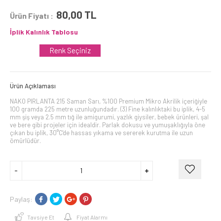
80,00
TL
Ürün Fiyatı :
İplik Kalınlık Tablosu
Renk Seçiniz
Ürün Açıklaması
NAKO PIRLANTA 215 Saman Sarı, %100 Premium Mikro Akrilik içeriğiyle
100 gramda 225 metre uzunluğundadır. (3) Fine kalınlıktaki bu iplik, 4-5
mm şiş veya 2.5 mm tığ ile amigurumi, yazlık giysiler, bebek ürünleri, şal
ve bere gibi projeler için idealdir. Parlak dokusu ve yumuşaklığıyla öne
çıkan bu iplik, 30°C'de hassas yıkama ve sererek kurutma ile uzun
ömürlüdür.
Paylaş:
Tavsiye Et
Fiyat Alarmı