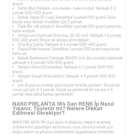
gram).
Yazlık Bluz (Yetişkin, orta beden, sade model): Yaklaşık 2-3
yumak (200-300 gram).
Bebek Yeleği (0-1 yaş): Genellikle 1 yumak (100 gram). Daha
büyük veya detaylı modeller için 2 yumak.
Patik (Bir çift yetişkin): Genellikle 1 yumak (100 gram) yeterlidir,
hatta artabilir.
Amigurumi Oyuncak (Orta boy, 20-30 cm): Yaklaşık 1-2 yumak
(100-200 gram). Boyut ve detaya göre değişir.
Orta Boy Çanta: Yaklaşık 2-4 yumak (200-400 gram).
Supla (Adet başına): Genellikle 1 yumak (100 gram) veya biraz
daha azı.
Bebek Battaniyesi (Yaklaşık 80x100 cm): İpin inceliği nedeniyle
yaklaşık 4-6 yumak (400-600 gram).
Yetişkin Hırka (Orta beden): Yaklaşık 5-7 yumak (500-700
gram).
Yetişkin Kazak (Orta beden): Yaklaşık 4-6 yumak (400-600
gram).
Şal: Boyut ve modele göre büyük farklılık gösterir. Küçük bir
omuz şalı için 2-3 yumak, büyük ve gösterişli bir şal için 4-5
yumak veya daha fazlası gerekebilir.
NAKO PIRLANTA 184 Sarı RENK İp Nasıl
Yıkanır, Tüylenir mi? Nelere Dikkat
Edilmesi Gerekiyor?
NAKO PIRLANTA 184 Sarı ipiyle ördüğünüz değerli el emeği
ürünlerinizin güzelliğini ve formunu uzun süre korumak için
doğru bakım ve yıkama yöntemlerini uygulamanız önemlidir.