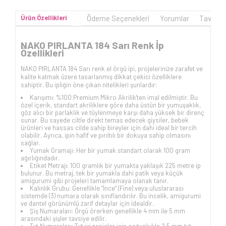
Ürün Özellikleri
Ödeme Seçenekleri
Yorumlar
Tavsiye
NAKO PIRLANTA 184 Sarı Renk İp
Özellikleri
NAKO PIRLANTA 184 Sarı renk el örgü ipi, projelerinize zarafet ve
kalite katmak üzere tasarlanmış dikkat çekici özelliklere
sahiptir. Bu ipliğin öne çıkan nitelikleri şunlardır:
Karışımı: %100 Premium Mikro Akrilik'ten imal edilmiştir. Bu
özel içerik, standart akriliklere göre daha üstün bir yumuşaklık,
göz alıcı bir parlaklık ve tüylenmeye karşı daha yüksek bir direnç
sunar. Bu sayede ciltle direkt temas edecek giysiler, bebek
ürünleri ve hassas cilde sahip bireyler için dahi ideal bir tercih
olabilir. Ayrıca, ipin hafif ve pırıltılı bir dokuya sahip olmasını
sağlar.
Yumak Gramajı: Her bir yumak standart olarak 100 gram
ağırlığındadır.
Etiket Metrajı: 100 gramlık bir yumakta yaklaşık 225 metre ip
bulunur. Bu metraj, tek bir yumakla dahi patik veya küçük
amigurumi gibi projeleri tamamlamaya olanak tanır.
Kalınlık Grubu: Genellikle "İnce" (Fine) veya uluslararası
sistemde (3) numara olarak sınıflandırılır. Bu incelik, amigurumi
ve dantel görünümlü zarif detaylar için idealdir.
Şiş Numaraları: Örgü örerken genellikle 4 mm ile 5 mm
arasındaki şişler tavsiye edilir.