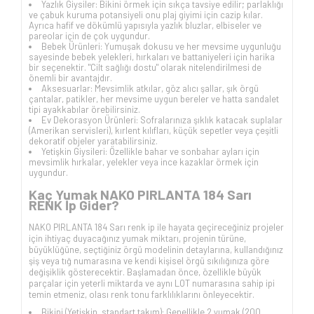
Yazlık Giysiler: Bikini örmek için sıkça tavsiye edilir; parlaklığı
ve çabuk kuruma potansiyeli onu plaj giyimi için cazip kılar.
Ayrıca hafif ve dökümlü yapısıyla yazlık bluzlar, elbiseler ve
pareolar için de çok uygundur.
Bebek Ürünleri: Yumuşak dokusu ve her mevsime uygunluğu
sayesinde bebek yelekleri, hırkaları ve battaniyeleri için harika
bir seçenektir. "Cilt sağlığı dostu" olarak nitelendirilmesi de
önemli bir avantajdır.
Aksesuarlar: Mevsimlik atkılar, göz alıcı şallar, şık örgü
çantalar, patikler, her mevsime uygun bereler ve hatta sandalet
tipi ayakkabılar örebilirsiniz.
Ev Dekorasyon Ürünleri: Sofralarınıza şıklık katacak suplalar
(Amerikan servisleri), kırlent kılıfları, küçük sepetler veya çeşitli
dekoratif objeler yaratabilirsiniz.
Yetişkin Giysileri: Özellikle bahar ve sonbahar ayları için
mevsimlik hırkalar, yelekler veya ince kazaklar örmek için
uygundur.
Kaç Yumak NAKO PIRLANTA 184 Sarı
RENK İp Gider?
NAKO PIRLANTA 184 Sarı renk ip ile hayata geçireceğiniz projeler
için ihtiyaç duyacağınız yumak miktarı, projenin türüne,
büyüklüğüne, seçtiğiniz örgü modelinin detaylarına, kullandığınız
şiş veya tığ numarasına ve kendi kişisel örgü sıkılığınıza göre
değişiklik gösterecektir. Başlamadan önce, özellikle büyük
parçalar için yeterli miktarda ve aynı LOT numarasına sahip ipi
temin etmeniz, olası renk tonu farklılıklarını önleyecektir.
Bikini (Yetişkin, standart takım): Genellikle 2 yumak (200