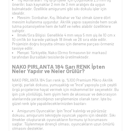
Tığ Numaraları: Tığ işi projeler için çoğunlukla 2,5 mm tığ
önerilir; bazı kaynaklar 2 mm ile 3 mm aralığını da uygun
bulmaktadır. Özellikle amigurumi gibi sıkı dokulu işler için
idealdir.
Mevsim: Sonbahar, Kış, İlkbahar ve Yaz olmak üzere dört
mevsim kullanıma uygundur. Akrilik yapısı sayesinde hem sıcak
tutma potansiyeline hem de hafif ve nefes alabilir özelliklere
sahiptir.
İlmek/Sıra Bilgisi: Genellikle 4 mm veya 5 mm şiş ile 10 cm x
10 cm’lik bir karede yaklaşık 18 ilmek ve 26 sıra elde edilir.
Projenizin doğru boyutta olması için deneme parçası örmeniz
tavsiye edilir.
Menşei: Türkiye'de, Nako (Ormo firmasının bir markası)
tarafından Bursa'daki tesislerde üretilmektedir.
NAKO PIRLANTA 184 Sarı RENK İpten
Neler Yapılır ve Neler Örülür?
NAKO PIRLANTA 184 Sarı renk ip, %100 Premium Mikro Akrilik
içeriği, parlak dokusu, yumuşaklığı ve "İnce" yapısıyla çok çeşitli
örgü projelerine hayat vermek için mükemmel bir seçenektir. Bu
ipin çok yönlülüğü, hem giyim hem de aksesuar ve dekorasyon
alanlarında yaratıcılığınızı sergilemenize olanak tanır. İşte bu
güzel renk iple yapabileceklerinizden bazıları:
Amigurumi Oyuncaklar: İpin "İnce" kalınlığı ve pürüzsüz
dokusu, amigurumi tekniğiyle oyuncak yapımı için idealdir. Sıkı
ilmekler oluşturarak oyuncakların formunu iyi korumasını
sağlar. Tüylenmeye dirençli olması, oyuncakların uzun ömürlü
olmasını destekler.