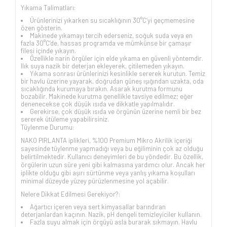
Yıkama Talimatları:
Ürünlerinizi yıkarken su sıcaklığının 30°C’yi geçmemesine
özen gösterin.
Makinede yıkamayı tercih ederseniz, soğuk suda veya en
fazla 30°C’de, hassas programda ve mümkünse bir çamaşır
filesi içinde yıkayın.
Özellikle narin örgüler için elde yıkama en güvenli yöntemdir.
Ilık suya nazik bir deterjan ekleyerek, çitilemeden yıkayın.
Yıkama sonrası ürünlerinizi kesinlikle sererek kurutun. Temiz
bir havlu üzerine yayarak, doğrudan güneş ışığından uzakta, oda
sıcaklığında kurumaya bırakın. Asarak kurutma formunu
bozabilir. Makinede kurutma genellikle tavsiye edilmez; eğer
denenecekse çok düşük ısıda ve dikkatle yapılmalıdır.
Gerekirse, çok düşük ısıda ve örgünün üzerine nemli bir bez
sererek ütüleme yapabilirsiniz.
Tüylenme Durumu:
NAKO PIRLANTA iplikleri, %100 Premium Mikro Akrilik içeriği
sayesinde tüylenme yapmadığı veya bu eğiliminin çok az olduğu
belirtilmektedir. Kullanıcı deneyimleri de bu yöndedir. Bu özellik,
örgülerin uzun süre yeni gibi kalmasına yardımcı olur. Ancak her
iplikte olduğu gibi aşırı sürtünme veya yanlış yıkama koşulları
minimal düzeyde yüzey pürüzlenmesine yol açabilir.
Nelere Dikkat Edilmesi Gerekiyor?:
Ağartıcı içeren veya sert kimyasallar barındıran
deterjanlardan kaçının. Nazik, pH dengeli temizleyiciler kullanın.
Fazla suyu almak için örgüyü asla burarak sıkmayın. Havlu