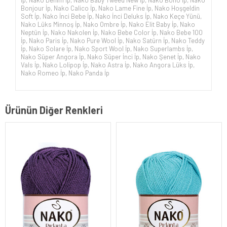
İp
,
Nako Denim İp
,
Nako Baby Tweed New İp
,
Nako Boho İp
,
Nako
Bonjour İp
,
Nako Calico İp
,
Nako Lame Fine İp
,
Nako Hoşgeldin
Soft İp
,
Nako İnci Bebe İp
,
Nako İnci Deluks İp
,
Nako Keçe Yünü
,
Nako Lüks Minnoş İp
,
Nako Ombre İp
,
Nako Elit Baby İp
,
Nako
Neptün İp
,
Nako Nakolen İp
,
Nako Bebe Color İp
,
Nako Bebe 100
İp
,
Nako Paris İp
,
Nako Pure Wool İp
,
Nako Satürn İp
,
Nako Teddy
İp
,
Nako Solare İp
,
Nako Sport Wool İp
,
Nako Superlambs İp
,
Nako Süper Angora İp
,
Nako Süper İnci İp
,
Nako Şenet İp
,
Nako
Vals İp
,
Nako Lolipop İp
,
Nako Astra İp
,
Nako Angora Lüks İp
,
Nako Romeo İp
,
Nako Panda İp
Ürünün Diğer Renkleri