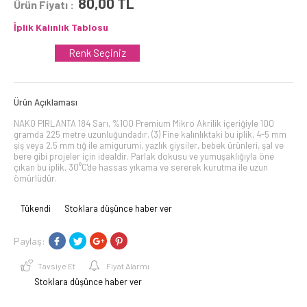
80,00
TL
Ürün Fiyatı :
İplik Kalınlık Tablosu
Renk Seçiniz
Ürün Açıklaması
NAKO PIRLANTA 184 Sarı, %100 Premium Mikro Akrilik içeriğiyle 100
gramda 225 metre uzunluğundadır. (3) Fine kalınlıktaki bu iplik, 4-5 mm
şiş veya 2.5 mm tığ ile amigurumi, yazlık giysiler, bebek ürünleri, şal ve
bere gibi projeler için idealdir. Parlak dokusu ve yumuşaklığıyla öne
çıkan bu iplik, 30°C'de hassas yıkama ve sererek kurutma ile uzun
ömürlüdür.
Tükendi
Stoklara düşünce haber ver
Paylaş:
Tavsiye Et
Fiyat Alarmı
Stoklara düşünce haber ver