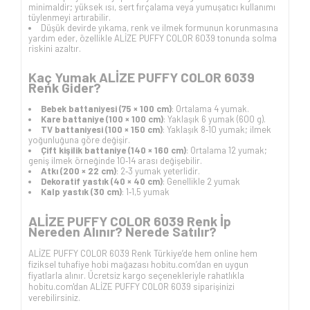
minimaldir; yüksek ısı, sert fırçalama veya yumuşatıcı kullanımı
tüylenmeyi artırabilir.
Düşük devirde yıkama, renk ve ilmek formunun korunmasına
yardım eder, özellikle ALİZE PUFFY COLOR 6039 tonunda solma
riskini azaltır.
Kaç Yumak ALİZE PUFFY COLOR 6039
Renk Gider?
Bebek battaniyesi (75 × 100 cm)
: Ortalama 4 yumak.
Kare battaniye (100 × 100 cm)
: Yaklaşık 6 yumak (600 g).
TV battaniyesi (100 × 150 cm)
: Yaklaşık 8‑10 yumak; ilmek
yoğunluğuna göre değişir.
Çift kişilik battaniye (140 × 160 cm)
: Ortalama 12 yumak;
geniş ilmek örneğinde 10‑14 arası değişebilir.
Atkı (200 × 22 cm)
: 2‑3 yumak yeterlidir.
Dekoratif yastık (40 × 40 cm)
: Genellikle 2 yumak
Kalp yastık (30 cm)
: 1‑1,5 yumak
ALİZE PUFFY COLOR 6039 Renk İp
Nereden Alınır? Nerede Satılır?
ALİZE PUFFY COLOR 6039 Renk Türkiye’de hem online hem
fiziksel tuhafiye hobi mağazası hobitu.com’dan en uygun
fiyatlarla alınır. Ücretsiz kargo seçenekleriyle rahatlıkla
hobitu.com'dan ALİZE PUFFY COLOR 6039 siparişinizi
verebilirsiniz.