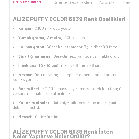
Ürün Özellikleri
Ödeme Seçenekleri
Yorumlar
Tavsiye
ALİZE PUFFY COLOR 6039 Renk Özellikleri
Karışım:
%100 mikropolyester
Yumak gramajı / metrajı:
100 g – 9 m
Kalınlık grubu:
Süper kalın (Kategori 7); iri döngülü form.
Şiş / tığ numarası:
Gerektirmez; yalnızca parmakla örülür
İlmek‑sıra (10 × 10 cm):
Yaklaşık 6 ilmek × 8 sıra.
Mevsim:
Dört mevsim; en popüler dönem sonbahar‑kış
koleksiyonudur.
Bakım özeti:
30‑40 °C hassas yıkama, sererek kurutma; ütü
ve kurutma makinesi kullanılmaz.
Kullanım alanları:
Battaniye, atkı, yastık, oyuncak, çanta,
dekoratif puf vb.
Menşei:
Türkiye üretimi.
ALİZE PUFFY COLOR 6039 Renk İpten
Neler Yapılır ve Neler Örülür?