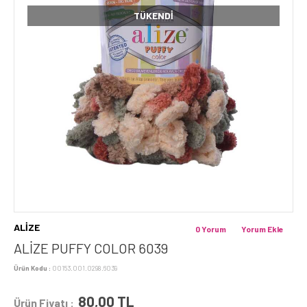
TÜKENDI
ALİZE
0 Yorum
Yorum Ekle
ALİZE PUFFY COLOR 6039
Ürün Kodu :
00153.001.0298.6039
80,00
TL
Ürün Fiyatı :