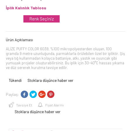
İplik Kalınlık Tablosu
Renk Seçiniz
Ürün Açıklaması
ALİZE PUFFY COLOR 6039, %100 mikropolyesterden oluşan, 100
gramda 9 metre uzunluğunda, parmaklarla örülebilen özel bir ipliktir. Şiş
veya tığ kullanmadan kolayca battaniye, atkı, yastık ve oyuncak gibi
yumuşak projeler oluşturabilirsiniz. Bu iplik için 30-40°C hassas yıkama
ve düz sererek kurutma tavsiye edilir.
Tükendi
Stoklara düşünce haber ver
Paylaş:
Tavsiye Et
Fiyat Alarmı
Stoklara düşünce haber ver