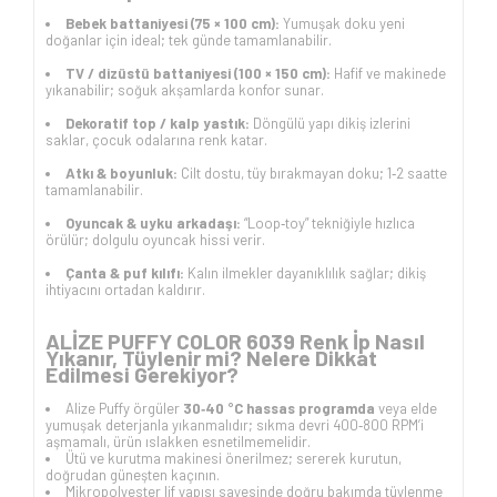
Bebek battaniyesi (75 × 100 cm):
Yumuşak doku yeni
doğanlar için ideal; tek günde tamamlanabilir.
TV / dizüstü battaniyesi (100 × 150 cm):
Hafif ve makinede
yıkanabilir; soğuk akşamlarda konfor sunar.
Dekoratif top / kalp yastık:
Döngülü yapı dikiş izlerini
saklar, çocuk odalarına renk katar.
Atkı & boyunluk:
Cilt dostu, tüy bırakmayan doku; 1‑2 saatte
tamamlanabilir.
Oyuncak & uyku arkadaşı:
“Loop‑toy” tekniğiyle hızlıca
örülür; dolgulu oyuncak hissi verir.
Çanta & puf kılıfı:
Kalın ilmekler dayanıklılık sağlar; dikiş
ihtiyacını ortadan kaldırır.
ALİZE PUFFY COLOR 6039 Renk İp Nasıl
Yıkanır, Tüylenir mi? Nelere Dikkat
Edilmesi Gerekiyor?
Alize Puffy örgüler
30‑40 °C hassas programda
veya elde
yumuşak deterjanla yıkanmalıdır; sıkma devri 400‑800 RPM’i
aşmamalı, ürün ıslakken esnetilmemelidir.
Ütü ve kurutma makinesi önerilmez; sererek kurutun,
doğrudan güneşten kaçının.
Mikropolyester lif yapısı sayesinde doğru bakımda tüylenme