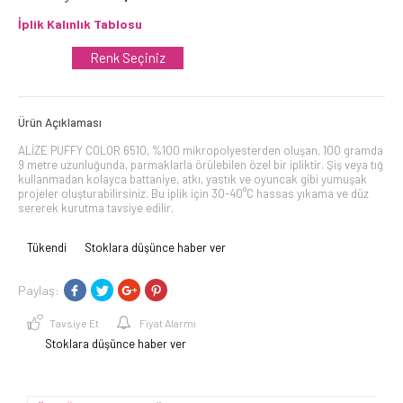
İplik Kalınlık Tablosu
Renk Seçiniz
Ürün Açıklaması
ALİZE PUFFY COLOR 6510, %100 mikropolyesterden oluşan, 100 gramda
9 metre uzunluğunda, parmaklarla örülebilen özel bir ipliktir. Şiş veya tığ
kullanmadan kolayca battaniye, atkı, yastık ve oyuncak gibi yumuşak
projeler oluşturabilirsiniz. Bu iplik için 30-40°C hassas yıkama ve düz
sererek kurutma tavsiye edilir.
Tükendi
Stoklara düşünce haber ver
Paylaş:
Tavsiye Et
Fiyat Alarmı
Stoklara düşünce haber ver