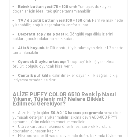
Bebek battaniyesi (75 × 100 cm):
Yumuşak doku yeni
doğanlar için ideal; tek günde tamamlanabilir.
TV / dizüstü battaniyesi (100 × 150 cm):
Hafif ve makinede
yıkanabilir; soğuk akşamlarda konfor sunar.
Dekoratif top / kalp yastık:
Döngülü yapı dikiş izlerini
saklar, çocuk odalarına renk katar.
Atkı & boyunluk:
Cilt dostu, tüy bırakmayan doku; 1‑2 saatte
tamamlanabilir.
Oyuncak & uyku arkadaşı:
“Loop‑toy” tekniğiyle hızlıca
örülür; dolgulu oyuncak hissi verir.
Çanta & puf kılıfı:
Kalın ilmekler dayanıklılık sağlar; dikiş
ihtiyacını ortadan kaldırır.
ALİZE PUFFY COLOR 6510 Renk İp Nasıl
Yıkanır, Tüylenir mi? Nelere Dikkat
Edilmesi Gerekiyor?
Alize Puffy örgüler
30‑40 °C hassas programda
veya elde
yumuşak deterjanla yıkanmalıdır; sıkma devri 400‑800 RPM’i
aşmamalı, ürün ıslakken esnetilmemelidir.
Ütü ve kurutma makinesi önerilmez; sererek kurutun,
doğrudan güneşten kaçının.
Mikropolyester lif yapısı sayesinde doğru bakımda tüylenme