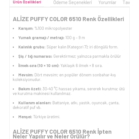
Ürün Özellikleri
Ödeme Seçenekleri
Yorumlar
Tavsiye
ALİZE PUFFY COLOR 6510 Renk Özellikleri
Karışım:
%100 mikropolyester
Yumak gramajı / metrajı:
100 g – 9 m
Kalınlık grubu:
Süper kalın (Kategori 7); iri döngülü form.
Şiş / tığ numarası:
Gerektirmez; yalnızca parmakla örülür
İlmek‑sıra (10 × 10 cm):
Yaklaşık 6 ilmek × 8 sıra.
Mevsim:
Dört mevsim; en popüler dönem sonbahar‑kış
koleksiyonudur.
Bakım özeti:
30‑40 °C hassas yıkama, sererek kurutma; ütü
ve kurutma makinesi kullanılmaz.
Kullanım alanları:
Battaniye, atkı, yastık, oyuncak, çanta,
dekoratif puf vb.
Menşei:
Türkiye üretimi.
ALİZE PUFFY COLOR 6510 Renk İpten
Neler Yapılır ve Neler Örülür?