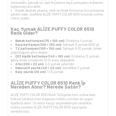
minimaldir; yüksek ısı, sert fırçalama veya yumuşatıcı kullanımı
tüylenmeyi artırabilir.
Düşük devirde yıkama, renk ve ilmek formunun korunmasına
yardım eder, özellikle ALİZE PUFFY COLOR 6510 tonunda solma
riskini azaltır.
Kaç Yumak ALİZE PUFFY COLOR 6510
Renk Gider?
Bebek battaniyesi (75 × 100 cm)
: Ortalama 4 yumak.
Kare battaniye (100 × 100 cm)
: Yaklaşık 6 yumak (600 g).
TV battaniyesi (100 × 150 cm)
: Yaklaşık 8‑10 yumak; ilmek
yoğunluğuna göre değişir.
Çift kişilik battaniye (140 × 160 cm)
: Ortalama 12 yumak;
geniş ilmek örneğinde 10‑14 arası değişebilir.
Atkı (200 × 22 cm)
: 2‑3 yumak yeterlidir.
Dekoratif yastık (40 × 40 cm)
: Genellikle 2 yumak
Kalp yastık (30 cm)
: 1‑1,5 yumak
ALİZE PUFFY COLOR 6510 Renk İp
Nereden Alınır? Nerede Satılır?
ALİZE PUFFY COLOR 6510 Renk Türkiye’de hem online hem
fiziksel tuhafiye hobi mağazası hobitu.com’dan en uygun
fiyatlarla alınır. Ücretsiz kargo seçenekleriyle rahatlıkla
hobitu.com'dan ALİZE PUFFY COLOR 6510 siparişinizi
verebilirsiniz.