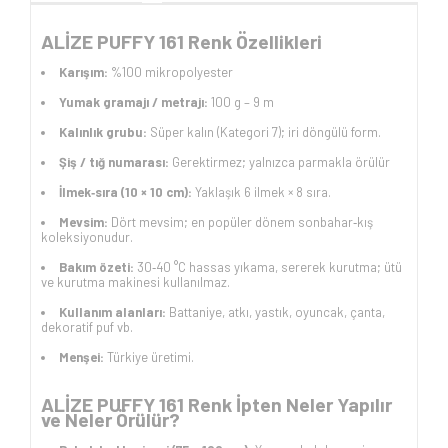
ALİZE PUFFY 161 Renk Özellikleri
Karışım:
%100 mikropolyester
Yumak gramajı / metrajı:
100 g – 9 m
Kalınlık grubu:
Süper kalın (Kategori 7); iri döngülü form.
Şiş / tığ numarası:
Gerektirmez; yalnızca parmakla örülür
İlmek‑sıra (10 × 10 cm):
Yaklaşık 6 ilmek × 8 sıra.
Mevsim:
Dört mevsim; en popüler dönem sonbahar‑kış
koleksiyonudur.
Bakım özeti:
30‑40 °C hassas yıkama, sererek kurutma; ütü
ve kurutma makinesi kullanılmaz.
Kullanım alanları:
Battaniye, atkı, yastık, oyuncak, çanta,
dekoratif puf vb.
Menşei:
Türkiye üretimi.
ALİZE PUFFY 161 Renk İpten Neler Yapılır
ve Neler Örülür?