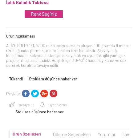
İplik Kalınlık Tablosu
Renk Seçiniz
Ürün Açıklaması
ALİZE PUFFY 161, %100 mikropolyesterden oluşan, 100 gramda 9 metre
uzunluğunda, parmaklarla örülebilen özel bir ipliktir. Şiş veya tığ
kullanmadan kolayca battaniye, atkı, yastık ve oyuncak gibi yumuşak
projeler oluşturabilirsiniz. Bu iplik için 30-40°C hassas yıkama ve düz
sererek kurutma tavsiye edilir.
Tükendi
Stoklara düşünce haber ver
Paylaş:
Tavsiye Et
Fiyat Alarmı
Stoklara düşünce haber ver
Ürün Özellikleri
Ödeme Seçenekleri
Yorumlar
Tavsiye