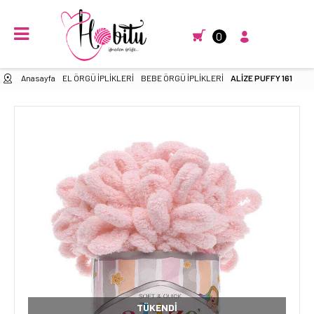
0
Anasayfa
EL ÖRGÜ İPLİKLERİ
BEBE ÖRGÜ İPLİKLERİ
ALİZE PUFFY 161
TÜKENDI