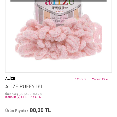
ALİZE
0 Yorum
Yorum Ekle
ALİZE PUFFY 161
Ürün Kodu :
00153.001.0293.161
Kalınlık (7) SÜPER KALIN
80,00
TL
Ürün Fiyatı :