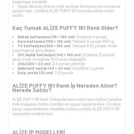
tüylenmeyi artırabilir.
Düşük devirde yıkama, renk ve ilmek formunun korunmasına
yardım eder, özellikle ALİZE PUFFY 161 tonunda solma riskini
azaltır.
Kaç Yumak ALİZE PUFFY 161 Renk Gider?
Bebek battaniyesi (75 × 100 cm)
: Ortalama 4 yumak.
Kare battaniye (100 × 100 cm)
: Yaklaşık 6 yumak (600 g).
TV battaniyesi (100 × 150 cm)
: Yaklaşık 8‑10 yumak; ilmek
yoğunluğuna göre değişir.
Çift kişilik battaniye (140 × 160 cm)
: Ortalama 12 yumak;
geniş ilmek örneğinde 10‑14 arası değişebilir.
Atkı (200 × 22 cm)
: 2‑3 yumak yeterlidir.
Dekoratif yastık (40 × 40 cm)
: Genellikle 2 yumak
Kalp yastık (30 cm)
: 1‑1,5 yumak
ALİZE PUFFY 161 Renk İp Nereden Alınır?
Nerede Satılır?
ALİZE PUFFY 161 Renk Türkiye’de hem online hem fiziksel tuhafiye
hobi mağazası hobitu.com’dan en uygun fiyatlarla alınır. Ücretsiz
kargo seçenekleriyle rahatlıkla hobitu.com'dan ALİZE PUFFY 161
siparişinizi verebilirsiniz.
ALİZE İP
MODELLERİ