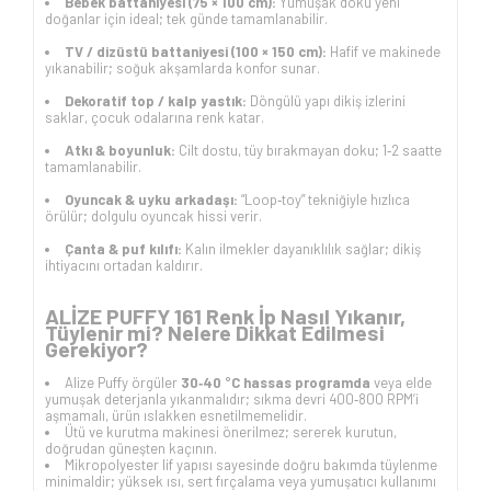
Bebek battaniyesi (75 × 100 cm):
Yumuşak doku yeni
doğanlar için ideal; tek günde tamamlanabilir.
TV / dizüstü battaniyesi (100 × 150 cm):
Hafif ve makinede
yıkanabilir; soğuk akşamlarda konfor sunar.
Dekoratif top / kalp yastık:
Döngülü yapı dikiş izlerini
saklar, çocuk odalarına renk katar.
Atkı & boyunluk:
Cilt dostu, tüy bırakmayan doku; 1‑2 saatte
tamamlanabilir.
Oyuncak & uyku arkadaşı:
“Loop‑toy” tekniğiyle hızlıca
örülür; dolgulu oyuncak hissi verir.
Çanta & puf kılıfı:
Kalın ilmekler dayanıklılık sağlar; dikiş
ihtiyacını ortadan kaldırır.
ALİZE PUFFY 161 Renk İp Nasıl Yıkanır,
Tüylenir mi? Nelere Dikkat Edilmesi
Gerekiyor?
Alize Puffy örgüler
30‑40 °C hassas programda
veya elde
yumuşak deterjanla yıkanmalıdır; sıkma devri 400‑800 RPM’i
aşmamalı, ürün ıslakken esnetilmemelidir.
Ütü ve kurutma makinesi önerilmez; sererek kurutun,
doğrudan güneşten kaçının.
Mikropolyester lif yapısı sayesinde doğru bakımda tüylenme
minimaldir; yüksek ısı, sert fırçalama veya yumuşatıcı kullanımı