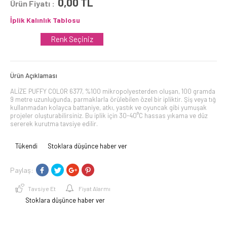
0,00
TL
Ürün Fiyatı :
İplik Kalınlık Tablosu
Renk Seçiniz
Ürün Açıklaması
ALİZE PUFFY COLOR 6377, %100 mikropolyesterden oluşan, 100 gramda
9 metre uzunluğunda, parmaklarla örülebilen özel bir ipliktir. Şiş veya tığ
kullanmadan kolayca battaniye, atkı, yastık ve oyuncak gibi yumuşak
projeler oluşturabilirsiniz. Bu iplik için 30-40°C hassas yıkama ve düz
sererek kurutma tavsiye edilir.
Tükendi
Stoklara düşünce haber ver
Paylaş:
Tavsiye Et
Fiyat Alarmı
Stoklara düşünce haber ver