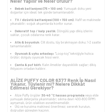
Neler Yapılır ve Neler Örülür?
Bebek battaniyesi (75 × 100 cm):
Yumuşak doku yeni
doğanlar için ideal; tek günde tamamlanabilir.
TV / dizüstü battaniyesi (100 × 150 cm):
Hafif ve makinede
yıkanabilir; soğuk akşamlarda konfor sunar.
Dekoratif top / kalp yastık:
Döngülü yapı dikiş izlerini
saklar, çocuk odalarına renk katar.
Atkı & boyunluk:
Cilt dostu, tüy bırakmayan doku; 1‑2 saatte
tamamlanabilir.
Oyuncak & uyku arkadaşı:
“Loop‑toy” tekniğiyle hızlıca
örülür; dolgulu oyuncak hissi verir.
Çanta & puf kılıfı:
Kalın ilmekler dayanıklılık sağlar; dikiş
ihtiyacını ortadan kaldırır.
ALİZE PUFFY COLOR 6377 Renk İp Nasıl
Yıkanır, Tüylenir mi? Nelere Dikkat
Edilmesi Gerekiyor?
Alize Puffy örgüler
30‑40 °C hassas programda
veya elde
yumuşak deterjanla yıkanmalıdır; sıkma devri 400‑800 RPM’i
aşmamalı, ürün ıslakken esnetilmemelidir.
Ütü ve kurutma makinesi önerilmez; sererek kurutun,
doğrudan güneşten kaçının.