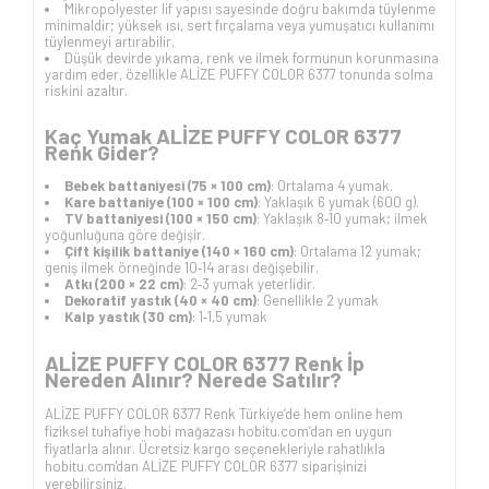
Mikropolyester lif yapısı sayesinde doğru bakımda tüylenme
minimaldir; yüksek ısı, sert fırçalama veya yumuşatıcı kullanımı
tüylenmeyi artırabilir.
Düşük devirde yıkama, renk ve ilmek formunun korunmasına
yardım eder, özellikle ALİZE PUFFY COLOR 6377 tonunda solma
riskini azaltır.
Kaç Yumak ALİZE PUFFY COLOR 6377
Renk Gider?
Bebek battaniyesi (75 × 100 cm)
: Ortalama 4 yumak.
Kare battaniye (100 × 100 cm)
: Yaklaşık 6 yumak (600 g).
TV battaniyesi (100 × 150 cm)
: Yaklaşık 8‑10 yumak; ilmek
yoğunluğuna göre değişir.
Çift kişilik battaniye (140 × 160 cm)
: Ortalama 12 yumak;
geniş ilmek örneğinde 10‑14 arası değişebilir.
Atkı (200 × 22 cm)
: 2‑3 yumak yeterlidir.
Dekoratif yastık (40 × 40 cm)
: Genellikle 2 yumak
Kalp yastık (30 cm)
: 1‑1,5 yumak
ALİZE PUFFY COLOR 6377 Renk İp
Nereden Alınır? Nerede Satılır?
ALİZE PUFFY COLOR 6377 Renk Türkiye’de hem online hem
fiziksel tuhafiye hobi mağazası hobitu.com’dan en uygun
fiyatlarla alınır. Ücretsiz kargo seçenekleriyle rahatlıkla
hobitu.com'dan ALİZE PUFFY COLOR 6377 siparişinizi
verebilirsiniz.