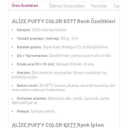
Ürün Özellikleri
Ödeme Seçenekleri
Yorumlar
Tavsiye
ALİZE PUFFY COLOR 6377 Renk Özellikleri
Karışım:
%100 mikropolyester
Yumak gramajı / metrajı:
100 g – 9 m
Kalınlık grubu:
Süper kalın (Kategori 7); iri döngülü form.
Şiş / tığ numarası:
Gerektirmez; yalnızca parmakla örülür
İlmek‑sıra (10 × 10 cm):
Yaklaşık 6 ilmek × 8 sıra.
Mevsim:
Dört mevsim; en popüler dönem sonbahar‑kış
koleksiyonudur.
Bakım özeti:
30‑40 °C hassas yıkama, sererek kurutma; ütü
ve kurutma makinesi kullanılmaz.
Kullanım alanları:
Battaniye, atkı, yastık, oyuncak, çanta,
dekoratif puf vb.
Menşei:
Türkiye üretimi.
ALİZE PUFFY COLOR 6377 Renk İpten