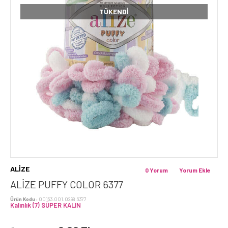
TÜKENDI
ALİZE
0 Yorum
Yorum Ekle
ALİZE PUFFY COLOR 6377
Ürün Kodu :
00153.001.0298.6377
Kalınlık (7) SÜPER KALIN