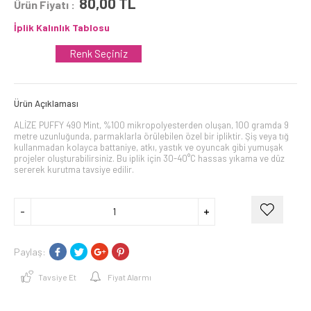
80,00
TL
Ürün Fiyatı :
İplik Kalınlık Tablosu
Renk Seçiniz
Ürün Açıklaması
ALİZE PUFFY 490 Mint, %100 mikropolyesterden oluşan, 100 gramda 9
metre uzunluğunda, parmaklarla örülebilen özel bir ipliktir. Şiş veya tığ
kullanmadan kolayca battaniye, atkı, yastık ve oyuncak gibi yumuşak
projeler oluşturabilirsiniz. Bu iplik için 30-40°C hassas yıkama ve düz
sererek kurutma tavsiye edilir.
Paylaş:
Tavsiye Et
Fiyat Alarmı