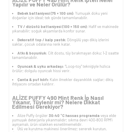
Yapılır ve Neler Örülür?
Bebek battaniyesi (75 × 100 cm):
Yumuşak doku yeni
doğanlar için ideal; tek günde tamamlanabilir.
TV / dizüstü battaniyesi (100 × 150 cm):
Hafif ve makinede
yıkanabilir; soğuk akşamlarda konfor sunar.
Dekoratif top / kalp yastık:
Döngülü yapı dikiş izlerini
saklar, çocuk odalarına renk katar.
Atkı & boyunluk:
Cilt dostu, tüy bırakmayan doku; 1‑2 saatte
tamamlanabilir.
Oyuncak & uyku arkadaşı:
“Loop‑toy” tekniğiyle hızlıca
örülür; dolgulu oyuncak hissi verir.
Çanta & puf kılıfı:
Kalın ilmekler dayanıklılık sağlar; dikiş
ihtiyacını ortadan kaldırır.
ALİZE PUFFY 490 Mint Renk İp Nasıl
Yıkanır, Tüylenir mi? Nelere Dikkat
Edilmesi Gerekiyor?
Alize Puffy örgüler
30‑40 °C hassas programda
veya elde
yumuşak deterjanla yıkanmalıdır; sıkma devri 400‑800 RPM’i
aşmamalı, ürün ıslakken esnetilmemelidir.
Ütü ve kurutma makinesi önerilmez; sererek kurutun,