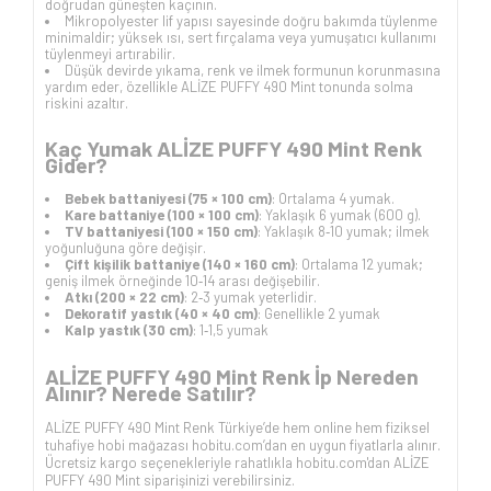
doğrudan güneşten kaçının.
Mikropolyester lif yapısı sayesinde doğru bakımda tüylenme
minimaldir; yüksek ısı, sert fırçalama veya yumuşatıcı kullanımı
tüylenmeyi artırabilir.
Düşük devirde yıkama, renk ve ilmek formunun korunmasına
yardım eder, özellikle ALİZE PUFFY 490 Mint tonunda solma
riskini azaltır.
Kaç Yumak ALİZE PUFFY 490 Mint Renk
Gider?
Bebek battaniyesi (75 × 100 cm)
: Ortalama 4 yumak.
Kare battaniye (100 × 100 cm)
: Yaklaşık 6 yumak (600 g).
TV battaniyesi (100 × 150 cm)
: Yaklaşık 8‑10 yumak; ilmek
yoğunluğuna göre değişir.
Çift kişilik battaniye (140 × 160 cm)
: Ortalama 12 yumak;
geniş ilmek örneğinde 10‑14 arası değişebilir.
Atkı (200 × 22 cm)
: 2‑3 yumak yeterlidir.
Dekoratif yastık (40 × 40 cm)
: Genellikle 2 yumak
Kalp yastık (30 cm)
: 1‑1,5 yumak
ALİZE PUFFY 490 Mint Renk İp Nereden
Alınır? Nerede Satılır?
ALİZE PUFFY 490 Mint Renk Türkiye’de hem online hem fiziksel
tuhafiye hobi mağazası hobitu.com’dan en uygun fiyatlarla alınır.
Ücretsiz kargo seçenekleriyle rahatlıkla hobitu.com'dan ALİZE
PUFFY 490 Mint siparişinizi verebilirsiniz.