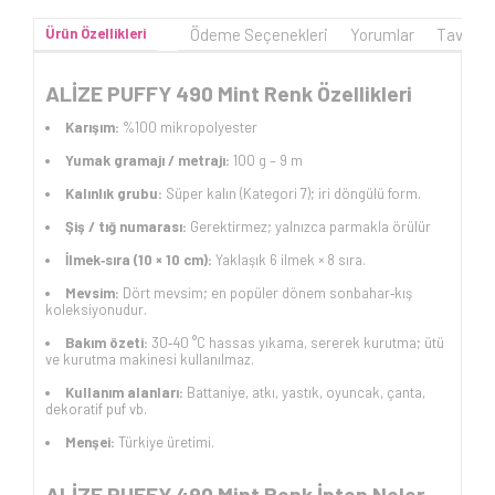
Ürün Özellikleri
Ödeme Seçenekleri
Yorumlar
Tavsiye
ALİZE PUFFY 490 Mint Renk Özellikleri
Karışım:
%100 mikropolyester
Yumak gramajı / metrajı:
100 g – 9 m
Kalınlık grubu:
Süper kalın (Kategori 7); iri döngülü form.
Şiş / tığ numarası:
Gerektirmez; yalnızca parmakla örülür
İlmek‑sıra (10 × 10 cm):
Yaklaşık 6 ilmek × 8 sıra.
Mevsim:
Dört mevsim; en popüler dönem sonbahar‑kış
koleksiyonudur.
Bakım özeti:
30‑40 °C hassas yıkama, sererek kurutma; ütü
ve kurutma makinesi kullanılmaz.
Kullanım alanları:
Battaniye, atkı, yastık, oyuncak, çanta,
dekoratif puf vb.
Menşei:
Türkiye üretimi.
ALİZE PUFFY 490 Mint Renk İpten Neler