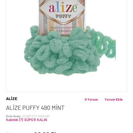
ALİZE
0 Yorum
Yorum Ekle
ALİZE PUFFY 490 MINT
Ürün Kodu :
00153.001.0293.490
Kalınlık (7) SÜPER KALIN