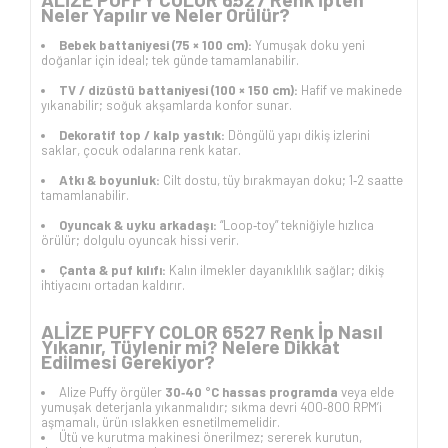
Neler Yapılır ve Neler Örülür?
Bebek battaniyesi (75 × 100 cm):
Yumuşak doku yeni
doğanlar için ideal; tek günde tamamlanabilir.
TV / dizüstü battaniyesi (100 × 150 cm):
Hafif ve makinede
yıkanabilir; soğuk akşamlarda konfor sunar.
Dekoratif top / kalp yastık:
Döngülü yapı dikiş izlerini
saklar, çocuk odalarına renk katar.
Atkı & boyunluk:
Cilt dostu, tüy bırakmayan doku; 1‑2 saatte
tamamlanabilir.
Oyuncak & uyku arkadaşı:
“Loop‑toy” tekniğiyle hızlıca
örülür; dolgulu oyuncak hissi verir.
Çanta & puf kılıfı:
Kalın ilmekler dayanıklılık sağlar; dikiş
ihtiyacını ortadan kaldırır.
ALİZE PUFFY COLOR 6527 Renk İp Nasıl
Yıkanır, Tüylenir mi? Nelere Dikkat
Edilmesi Gerekiyor?
Alize Puffy örgüler
30‑40 °C hassas programda
veya elde
yumuşak deterjanla yıkanmalıdır; sıkma devri 400‑800 RPM’i
aşmamalı, ürün ıslakken esnetilmemelidir.
Ütü ve kurutma makinesi önerilmez; sererek kurutun,