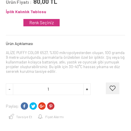
80,00
TL
Ürün Fiyatı :
İplik Kalınlık Tablosu
Renk Seçiniz
Ürün Açıklaması
ALİZE PUFFY COLOR 6527, %100 mikropolyesterden oluşan, 100 gramda
9 metre uzunluğunda, parmaklarla örülebilen özel bir ipliktir. Şiş veya tığ
kullanmadan kolayca battaniye, atkı, yastık ve oyuncak gibi yumuşak
projeler oluşturabilirsiniz. Bu iplik için 30-40°C hassas yıkama ve düz
sererek kurutma tavsiye edilir.
Paylaş:
Tavsiye Et
Fiyat Alarmı