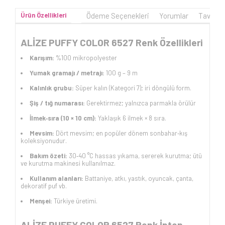
Ürün Özellikleri
Ödeme Seçenekleri
Yorumlar
Tavsiye
ALİZE PUFFY COLOR 6527 Renk Özellikleri
Karışım:
%100 mikropolyester
Yumak gramajı / metrajı:
100 g – 9 m
Kalınlık grubu:
Süper kalın (Kategori 7); iri döngülü form.
Şiş / tığ numarası:
Gerektirmez; yalnızca parmakla örülür
İlmek‑sıra (10 × 10 cm):
Yaklaşık 6 ilmek × 8 sıra.
Mevsim:
Dört mevsim; en popüler dönem sonbahar‑kış
koleksiyonudur.
Bakım özeti:
30‑40 °C hassas yıkama, sererek kurutma; ütü
ve kurutma makinesi kullanılmaz.
Kullanım alanları:
Battaniye, atkı, yastık, oyuncak, çanta,
dekoratif puf vb.
Menşei:
Türkiye üretimi.
ALİZE PUFFY COLOR 6527 Renk İpten