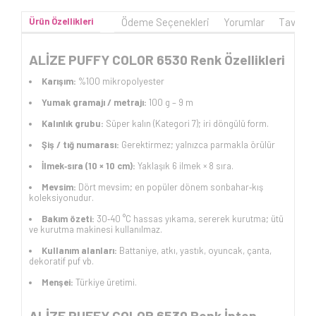
Ürün Özellikleri
Ödeme Seçenekleri
Yorumlar
Tavsiye
ALİZE PUFFY COLOR 6530 Renk Özellikleri
Karışım:
%100 mikropolyester
Yumak gramajı / metrajı:
100 g – 9 m
Kalınlık grubu:
Süper kalın (Kategori 7); iri döngülü form.
Şiş / tığ numarası:
Gerektirmez; yalnızca parmakla örülür
İlmek‑sıra (10 × 10 cm):
Yaklaşık 6 ilmek × 8 sıra.
Mevsim:
Dört mevsim; en popüler dönem sonbahar‑kış
koleksiyonudur.
Bakım özeti:
30‑40 °C hassas yıkama, sererek kurutma; ütü
ve kurutma makinesi kullanılmaz.
Kullanım alanları:
Battaniye, atkı, yastık, oyuncak, çanta,
dekoratif puf vb.
Menşei:
Türkiye üretimi.
ALİZE PUFFY COLOR 6530 Renk İpten