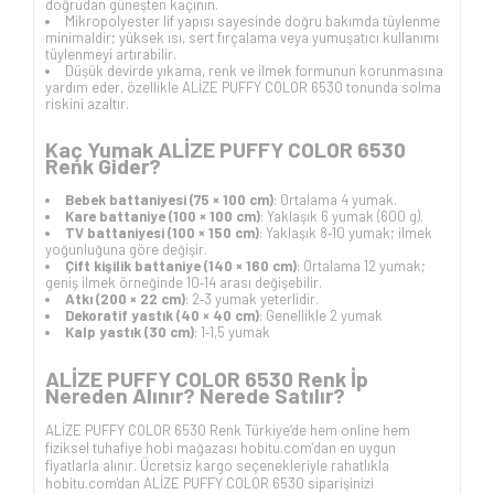
doğrudan güneşten kaçının.
Mikropolyester lif yapısı sayesinde doğru bakımda tüylenme
minimaldir; yüksek ısı, sert fırçalama veya yumuşatıcı kullanımı
tüylenmeyi artırabilir.
Düşük devirde yıkama, renk ve ilmek formunun korunmasına
yardım eder, özellikle ALİZE PUFFY COLOR 6530 tonunda solma
riskini azaltır.
Kaç Yumak ALİZE PUFFY COLOR 6530
Renk Gider?
Bebek battaniyesi (75 × 100 cm)
: Ortalama 4 yumak.
Kare battaniye (100 × 100 cm)
: Yaklaşık 6 yumak (600 g).
TV battaniyesi (100 × 150 cm)
: Yaklaşık 8‑10 yumak; ilmek
yoğunluğuna göre değişir.
Çift kişilik battaniye (140 × 160 cm)
: Ortalama 12 yumak;
geniş ilmek örneğinde 10‑14 arası değişebilir.
Atkı (200 × 22 cm)
: 2‑3 yumak yeterlidir.
Dekoratif yastık (40 × 40 cm)
: Genellikle 2 yumak
Kalp yastık (30 cm)
: 1‑1,5 yumak
ALİZE PUFFY COLOR 6530 Renk İp
Nereden Alınır? Nerede Satılır?
ALİZE PUFFY COLOR 6530 Renk Türkiye’de hem online hem
fiziksel tuhafiye hobi mağazası hobitu.com’dan en uygun
fiyatlarla alınır. Ücretsiz kargo seçenekleriyle rahatlıkla
hobitu.com'dan ALİZE PUFFY COLOR 6530 siparişinizi