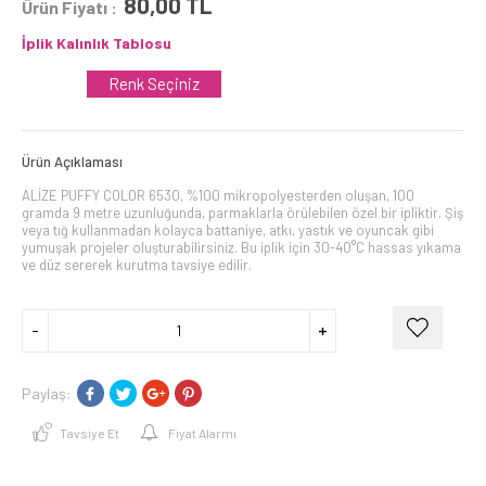
80,00
TL
Ürün Fiyatı :
İplik Kalınlık Tablosu
Renk Seçiniz
Ürün Açıklaması
ALİZE PUFFY COLOR 6530, %100 mikropolyesterden oluşan, 100
gramda 9 metre uzunluğunda, parmaklarla örülebilen özel bir ipliktir. Şiş
veya tığ kullanmadan kolayca battaniye, atkı, yastık ve oyuncak gibi
yumuşak projeler oluşturabilirsiniz. Bu iplik için 30-40°C hassas yıkama
ve düz sererek kurutma tavsiye edilir.
Paylaş:
Tavsiye Et
Fiyat Alarmı