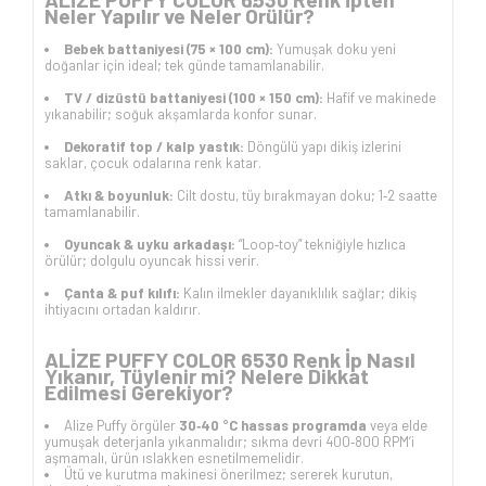
Neler Yapılır ve Neler Örülür?
Bebek battaniyesi (75 × 100 cm):
Yumuşak doku yeni
doğanlar için ideal; tek günde tamamlanabilir.
TV / dizüstü battaniyesi (100 × 150 cm):
Hafif ve makinede
yıkanabilir; soğuk akşamlarda konfor sunar.
Dekoratif top / kalp yastık:
Döngülü yapı dikiş izlerini
saklar, çocuk odalarına renk katar.
Atkı & boyunluk:
Cilt dostu, tüy bırakmayan doku; 1‑2 saatte
tamamlanabilir.
Oyuncak & uyku arkadaşı:
“Loop‑toy” tekniğiyle hızlıca
örülür; dolgulu oyuncak hissi verir.
Çanta & puf kılıfı:
Kalın ilmekler dayanıklılık sağlar; dikiş
ihtiyacını ortadan kaldırır.
ALİZE PUFFY COLOR 6530 Renk İp Nasıl
Yıkanır, Tüylenir mi? Nelere Dikkat
Edilmesi Gerekiyor?
Alize Puffy örgüler
30‑40 °C hassas programda
veya elde
yumuşak deterjanla yıkanmalıdır; sıkma devri 400‑800 RPM’i
aşmamalı, ürün ıslakken esnetilmemelidir.
Ütü ve kurutma makinesi önerilmez; sererek kurutun,