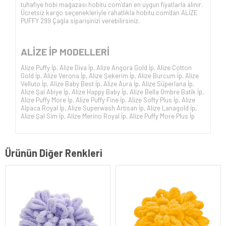
tuhafiye hobi mağazası hobitu.com’dan en uygun fiyatlarla alınır.
Ücretsiz kargo seçenekleriyle rahatlıkla hobitu.com'dan ALİZE
PUFFY 299 Çağla siparişinizi verebilirsiniz.
ALİZE İP
MODELLERİ
Alize Puffy İp
,
Alize Diva İp
,
Alize Angora Gold İp
,
Alize Cotton
Gold İp
,
Alize Verona İp
,
Alize Şekerim İp
,
Alize Burcum İp
,
Alize
Velluto İp
,
Alize Baby Best İp
,
Alize Aura İp
,
Alize Süperlana İp
,
Alize Şal Abiye İp
,
Alize Happy Baby İp
,
Alize Bella Ombre Batik İp
,
Alize Puffy More İp
,
Alize Puffy Fine İp
,
Alize Softy Plus İp
,
Alize
Alpaca Royal İp
,
Alize Superwash Artisan İp
,
Alize Lanagold İp
,
Alize Şal Sim İp
,
Alize Merino Royal İp
,
Alize Puffy More Plus İp
Ürünün Diğer Renkleri