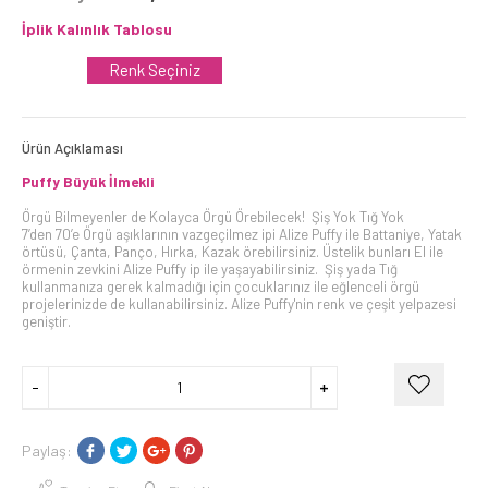
İplik Kalınlık Tablosu
Renk Seçiniz
Ürün Açıklaması
Puffy Büy
ük İlmekli
Örgü Bilmeyenler de Kolayca Örgü Örebilecek! Şiş Yok Tığ Yok
7’den 70’e Örgü aşıklarının vazgeçilmez ipi Alize Puffy ile Battaniye, Yatak
örtüsü, Çanta, Panço, Hırka, Kazak örebilirsiniz. Üstelik bunları El ile
örmenin zevkini Alize Puffy ip ile yaşayabilirsiniz. Şiş yada Tığ
kullanmanıza gerek kalmadığı için çocuklarınız ile eğlenceli örgü
projelerinizde de kullanabilirsiniz.
Alize Puffy'nin renk ve çeşit yelpazesi
geniştir.
Paylaş: