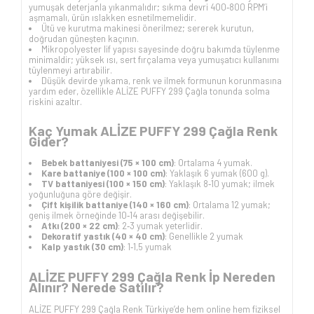
yumuşak deterjanla yıkanmalıdır; sıkma devri 400‑800 RPM’i
aşmamalı, ürün ıslakken esnetilmemelidir.
Ütü ve kurutma makinesi önerilmez; sererek kurutun,
doğrudan güneşten kaçının.
Mikropolyester lif yapısı sayesinde doğru bakımda tüylenme
minimaldir; yüksek ısı, sert fırçalama veya yumuşatıcı kullanımı
tüylenmeyi artırabilir.
Düşük devirde yıkama, renk ve ilmek formunun korunmasına
yardım eder, özellikle ALİZE PUFFY 299 Çağla tonunda solma
riskini azaltır.
Kaç Yumak ALİZE PUFFY 299 Çağla Renk
Gider?
Bebek battaniyesi (75 × 100 cm)
: Ortalama 4 yumak.
Kare battaniye (100 × 100 cm)
: Yaklaşık 6 yumak (600 g).
TV battaniyesi (100 × 150 cm)
: Yaklaşık 8‑10 yumak; ilmek
yoğunluğuna göre değişir.
Çift kişilik battaniye (140 × 160 cm)
: Ortalama 12 yumak;
geniş ilmek örneğinde 10‑14 arası değişebilir.
Atkı (200 × 22 cm)
: 2‑3 yumak yeterlidir.
Dekoratif yastık (40 × 40 cm)
: Genellikle 2 yumak
Kalp yastık (30 cm)
: 1‑1,5 yumak
ALİZE PUFFY 299 Çağla Renk İp Nereden
Alınır? Nerede Satılır?
ALİZE PUFFY 299 Çağla Renk Türkiye’de hem online hem fiziksel