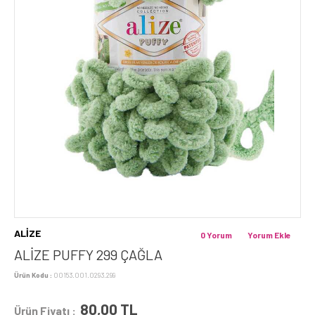
ALİZE
0 Yorum
Yorum Ekle
ALİZE PUFFY 299 ÇAĞLA
Ürün Kodu :
00153.001.0293.299
80,00
TL
Ürün Fiyatı :