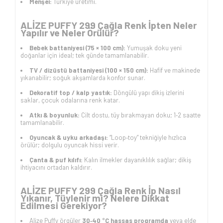
Menşei:
Türkiye üretimi.
ALİZE PUFFY 299 Çağla Renk İpten Neler
Yapılır ve Neler Örülür?
Bebek battaniyesi (75 × 100 cm):
Yumuşak doku yeni
doğanlar için ideal; tek günde tamamlanabilir.
TV / dizüstü battaniyesi (100 × 150 cm):
Hafif ve makinede
yıkanabilir; soğuk akşamlarda konfor sunar.
Dekoratif top / kalp yastık:
Döngülü yapı dikiş izlerini
saklar, çocuk odalarına renk katar.
Atkı & boyunluk:
Cilt dostu, tüy bırakmayan doku; 1‑2 saatte
tamamlanabilir.
Oyuncak & uyku arkadaşı:
“Loop‑toy” tekniğiyle hızlıca
örülür; dolgulu oyuncak hissi verir.
Çanta & puf kılıfı:
Kalın ilmekler dayanıklılık sağlar; dikiş
ihtiyacını ortadan kaldırır.
ALİZE PUFFY 299 Çağla Renk İp Nasıl
Yıkanır, Tüylenir mi? Nelere Dikkat
Edilmesi Gerekiyor?
Alize Puffy örgüler
30‑40 °C hassas programda
veya elde