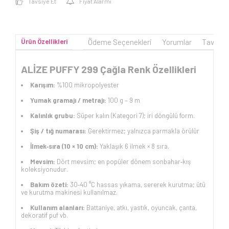
Tavsiye Et
Fiyat Alarmı
Ürün Özellikleri
Ödeme Seçenekleri
Yorumlar
Tavsiye
ALİZE PUFFY 299 Çağla Renk Özellikleri
Karışım:
%100 mikropolyester
Yumak gramajı / metrajı:
100 g – 9 m
Kalınlık grubu:
Süper kalın (Kategori 7); iri döngülü form.
Şiş / tığ numarası:
Gerektirmez; yalnızca parmakla örülür
İlmek‑sıra (10 × 10 cm):
Yaklaşık 6 ilmek × 8 sıra.
Mevsim:
Dört mevsim; en popüler dönem sonbahar‑kış
koleksiyonudur.
Bakım özeti:
30‑40 °C hassas yıkama, sererek kurutma; ütü
ve kurutma makinesi kullanılmaz.
Kullanım alanları:
Battaniye, atkı, yastık, oyuncak, çanta,
dekoratif puf vb.