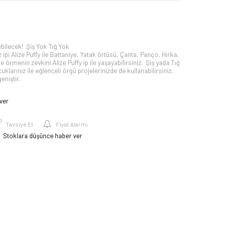
bilecek! Şiş Yok Tığ Yok
 ipi Alize Puffy ile Battaniye, Yatak örtüsü, Çanta, Panço, Hırka,
ile örmenin zevkini Alize Puffy ip ile yaşayabilirsiniz. Şiş yada Tığ
larınız ile eğlenceli örgü projelerinizde de kullanabilirsiniz.
eniştir.
ver
Tavsiye Et
Fiyat Alarmı
Stoklara düşünce haber ver