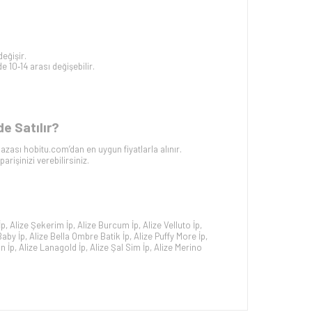
eğişir.
 10‑14 arası değişebilir.
e Satılır?
ası hobitu.com’dan en uygun fiyatlarla alınır.
işinizi verebilirsiniz.
İp
,
Alize Şekerim İp
,
Alize Burcum İp
,
Alize Velluto İp
,
Baby İp
,
Alize Bella Ombre Batik İp
,
Alize Puffy More İp
,
n İp
,
Alize Lanagold İp
,
Alize Şal Sim İp
,
Alize Merino