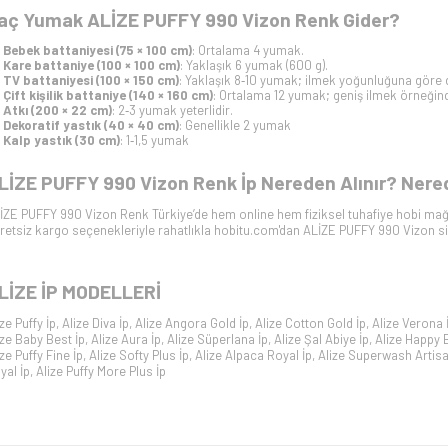
aç Yumak ALİZE PUFFY 990 Vizon Renk Gider?
Bebek battaniyesi (75 × 100 cm)
: Ortalama 4 yumak.
Kare battaniye (100 × 100 cm)
: Yaklaşık 6 yumak (600 g).
TV battaniyesi (100 × 150 cm)
: Yaklaşık 8‑10 yumak; ilmek yoğunluğuna göre d
Çift kişilik battaniye (140 × 160 cm)
: Ortalama 12 yumak; geniş ilmek örneğinde
Atkı (200 × 22 cm)
: 2‑3 yumak yeterlidir.
Dekoratif yastık (40 × 40 cm)
: Genellikle 2 yumak
Kalp yastık (30 cm)
: 1‑1,5 yumak
LİZE PUFFY 990 Vizon Renk İp Nereden Alınır? Nered
İZE PUFFY 990 Vizon Renk Türkiye’de hem online hem fiziksel tuhafiye hobi mağaz
retsiz kargo seçenekleriyle rahatlıkla hobitu.com'dan ALİZE PUFFY 990 Vizon sipar
LİZE İP
MODELLERİ
ize Puffy İp
,
Alize Diva İp
,
Alize Angora Gold İp
,
Alize Cotton Gold İp
,
Alize Verona 
ize Baby Best İp
,
Alize Aura İp
,
Alize Süperlana İp
,
Alize Şal Abiye İp
,
Alize Happy 
ize Puffy Fine İp
,
Alize Softy Plus İp
,
Alize Alpaca Royal İp
,
Alize Superwash Artisa
yal İp
,
Alize Puffy More Plus İp