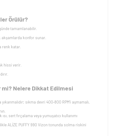
ler Örülür?
günde tamamlanabilir.
k akşamlarda konfor sunar.
a renk katar.
k hissi verir.
dırır.
r mi? Nelere Dikkat Edilmesi
 yıkanmalıdır; sıkma devri 400‑800 RPM’i aşmamalı,
nın.
ısı, sert fırçalama veya yumuşatıcı kullanımı
ikle ALİZE PUFFY 990 Vizon tonunda solma riskini