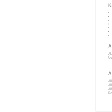
K
A
AL
Üc
A
Al
Al
Al
Ro