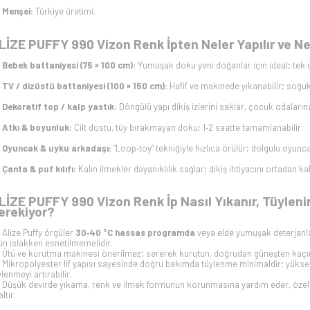
Menşei:
Türkiye üretimi.
LİZE PUFFY 990 Vizon Renk İpten Neler Yapılır ve Ne
Bebek battaniyesi (75 × 100 cm):
Yumuşak doku yeni doğanlar için ideal; tek 
TV / dizüstü battaniyesi (100 × 150 cm):
Hafif ve makinede yıkanabilir; soğu
Dekoratif top / kalp yastık:
Döngülü yapı dikiş izlerini saklar, çocuk odaların
Atkı & boyunluk:
Cilt dostu, tüy bırakmayan doku; 1‑2 saatte tamamlanabilir.
Oyuncak & uyku arkadaşı:
“Loop‑toy” tekniğiyle hızlıca örülür; dolgulu oyunca
Çanta & puf kılıfı:
Kalın ilmekler dayanıklılık sağlar; dikiş ihtiyacını ortadan kal
LİZE PUFFY 990 Vizon Renk İp Nasıl Yıkanır, Tüyleni
erekiyor?
Alize Puffy örgüler
30‑40 °C hassas programda
veya elde yumuşak deterjanla
ün ıslakken esnetilmemelidir.
Ütü ve kurutma makinesi önerilmez; sererek kurutun, doğrudan güneşten kaçı
Mikropolyester lif yapısı sayesinde doğru bakımda tüylenme minimaldir; yüksek 
ylenmeyi artırabilir.
Düşük devirde yıkama, renk ve ilmek formunun korunmasına yardım eder, özell
ltır.