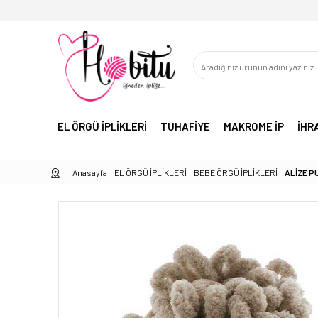
EL ÖRGÜ İPLİKLERİ
TUHAFİYE
MAKROME İP
İHR
Anasayfa
EL ÖRGÜ İPLİKLERİ
BEBE ÖRGÜ İPLİKLERİ
ALİZE P