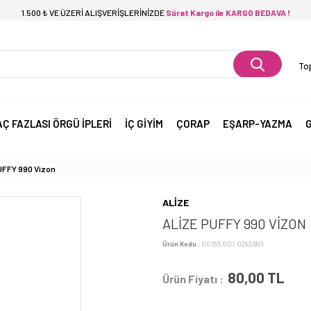
1.500 ₺ VE ÜZERİ ALIŞVERİŞLERİNİZDE
Sürat Kargo ile KARGO BEDAVA !
Top
AÇ FAZLASI ÖRGÜ İPLERİ
İÇ GİYİM
ÇORAP
EŞARP-YAZMA
G
UFFY 990 Vizon
ALİZE
ALİZE PUFFY 990 VIZON
Ürün Kodu :
00153.001.0293.990
80,00
TL
Ürün Fiyatı :