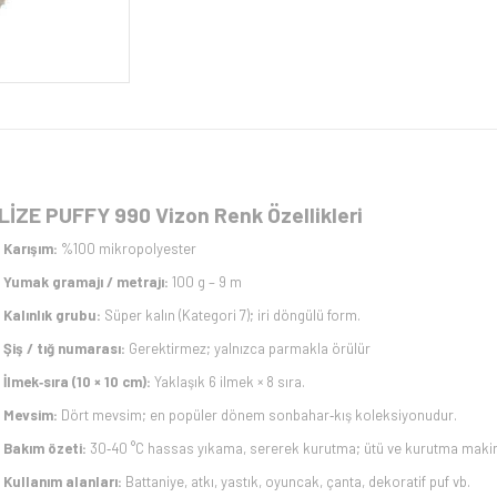
LİZE PUFFY 990 Vizon Renk Özellikleri
Karışım:
%100 mikropolyester
Yumak gramajı / metrajı:
100 g – 9 m
Kalınlık grubu:
Süper kalın (Kategori 7); iri döngülü form.
Şiş / tığ numarası:
Gerektirmez; yalnızca parmakla örülür
İlmek‑sıra (10 × 10 cm):
Yaklaşık 6 ilmek × 8 sıra.
Mevsim:
Dört mevsim; en popüler dönem sonbahar‑kış koleksiyonudur.
Bakım özeti:
30‑40 °C hassas yıkama, sererek kurutma; ütü ve kurutma makin
Kullanım alanları:
Battaniye, atkı, yastık, oyuncak, çanta, dekoratif puf vb.