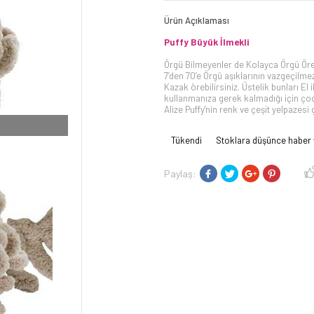
Ürün Açıklaması
Puffy Büy
ük İlmekli
Örgü Bilmeyenler de Kolayca Örgü Öre
7’den 70’e Örgü aşıklarının vazgeçilmez
Kazak örebilirsiniz. Üstelik bunları El 
kullanmanıza gerek kalmadığı için çocuk
Alize Puffy'nin renk ve çeşit yelpazesi g
Tükendi
Stoklara düşünce haber 
Paylaş: