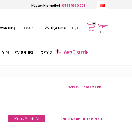
Müşteri Hizmetleri :
0533 199 0 998
0
Sepet
tan Giriş
Başvuru
Üye Girişi
Üye Ol
0,00
İYİM
EV GRUBU
ÇEYİZ
ÖRGÜ BUTİK
0 Yorum
Yorum Ekle
Renk Seçiniz
İplik Kalınlık Tablosu