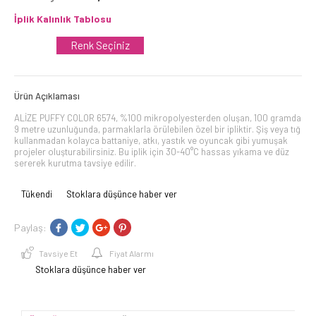
İplik Kalınlık Tablosu
Renk Seçiniz
Ürün Açıklaması
ALİZE PUFFY COLOR 6574, %100 mikropolyesterden oluşan, 100 gramda
9 metre uzunluğunda, parmaklarla örülebilen özel bir ipliktir. Şiş veya tığ
kullanmadan kolayca battaniye, atkı, yastık ve oyuncak gibi yumuşak
projeler oluşturabilirsiniz. Bu iplik için 30-40°C hassas yıkama ve düz
sererek kurutma tavsiye edilir.
Tükendi
Stoklara düşünce haber ver
Paylaş:
Tavsiye Et
Fiyat Alarmı
Stoklara düşünce haber ver