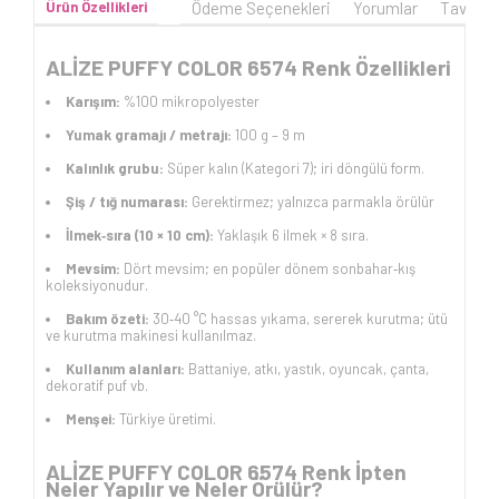
Ürün Özellikleri
Ödeme Seçenekleri
Yorumlar
Tavsiye
ALİZE PUFFY COLOR 6574 Renk Özellikleri
Karışım:
%100 mikropolyester
Yumak gramajı / metrajı:
100 g – 9 m
Kalınlık grubu:
Süper kalın (Kategori 7); iri döngülü form.
Şiş / tığ numarası:
Gerektirmez; yalnızca parmakla örülür
İlmek‑sıra (10 × 10 cm):
Yaklaşık 6 ilmek × 8 sıra.
Mevsim:
Dört mevsim; en popüler dönem sonbahar‑kış
koleksiyonudur.
Bakım özeti:
30‑40 °C hassas yıkama, sererek kurutma; ütü
ve kurutma makinesi kullanılmaz.
Kullanım alanları:
Battaniye, atkı, yastık, oyuncak, çanta,
dekoratif puf vb.
Menşei:
Türkiye üretimi.
ALİZE PUFFY COLOR 6574 Renk İpten
Neler Yapılır ve Neler Örülür?