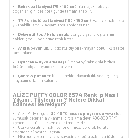
Bebek battaniyesi (75 × 100 cm):
Yumuşak doku yeni
doğanlar için ideal; tek günde tamamlanabilir.
TV / dizüstü battaniyesi (100 × 150 cm):
Hafif ve makinede
yıkanabilir; soğuk akşamlarda konfor sunar.
Dekoratif top / kalp yastık:
Döngülü yapı dikiş izlerini
saklar, çocuk odalarına renk katar.
Atkı & boyunluk:
Cilt dostu, tüy bırakmayan doku; 1‑2 saatte
tamamlanabilir.
Oyuncak & uyku arkadaşı:
“Loop‑toy” tekniğiyle hızlıca
örülür; dolgulu oyuncak hissi verir.
Çanta & puf kılıfı:
Kalın ilmekler dayanıklılık sağlar; dikiş
ihtiyacını ortadan kaldırır.
ALİZE PUFFY COLOR 6574 Renk İp Nasıl
Yıkanır, Tüylenir mi? Nelere Dikkat
Edilmesi Gerekiyor?
Alize Puffy örgüler
30‑40 °C hassas programda
veya elde
yumuşak deterjanla yıkanmalıdır; sıkma devri 400‑800 RPM’i
aşmamalı, ürün ıslakken esnetilmemelidir.
Ütü ve kurutma makinesi önerilmez; sererek kurutun,
doğrudan güneşten kaçının.
Mikropolyester lif yapısı sayesinde doğru bakımda tüylenme