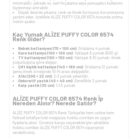
minimaldir; yüksek ısı, sert fırçalama veya yumuşatıcı kullanımı
tüylenmeyi artırabilir.
Düşük devirde yıkama, renk ve ilmek formunun korunmasına
yardım eder, özellikle ALİZE PUFFY COLOR 6574 tonunda solma
riskini azaltır.
Kaç Yumak ALİZE PUFFY COLOR 6574
Renk Gider?
Bebek battaniyesi (75 × 100 cm)
: Ortalama 4 yumak.
Kare battaniye (100 × 100 cm)
: Yaklaşık 6 yumak (600 g).
TV battaniyesi (100 × 150 cm)
: Yaklaşık 8‑10 yumak; ilmek
yoğunluğuna göre değişir.
Çift kişilik battaniye (140 × 160 cm)
: Ortalama 12 yumak;
geniş ilmek örneğinde 10‑14 arası değişebilir.
Atkı (200 × 22 cm)
: 2‑3 yumak yeterlidir.
Dekoratif yastık (40 × 40 cm)
: Genellikle 2 yumak
Kalp yastık (30 cm)
: 1‑1,5 yumak
ALİZE PUFFY COLOR 6574 Renk İp
Nereden Alınır? Nerede Satılır?
ALİZE PUFFY COLOR 6574 Renk Türkiye’de hem online hem
fiziksel tuhafiye hobi mağazası hobitu.com’dan en uygun
fiyatlarla alınır. Ücretsiz kargo seçenekleriyle rahatlıkla
hobitu.com'dan ALİZE PUFFY COLOR 6574 siparişinizi
verebilirsiniz.