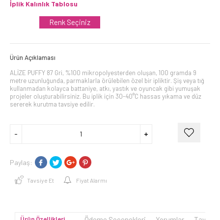
İplik Kalınlık Tablosu
Renk Seçiniz
Ürün Açıklaması
ALİZE PUFFY 87 Gri, %100 mikropolyesterden oluşan, 100 gramda 9
metre uzunluğunda, parmaklarla örülebilen özel bir ipliktir. Şiş veya tığ
kullanmadan kolayca battaniye, atkı, yastık ve oyuncak gibi yumuşak
projeler oluşturabilirsiniz. Bu iplik için 30-40°C hassas yıkama ve düz
sererek kurutma tavsiye edilir.
Paylaş:
Tavsiye Et
Fiyat Alarmı
Ürün Özellikleri
Ödeme Seçenekleri
Yorumlar
Tavsiye