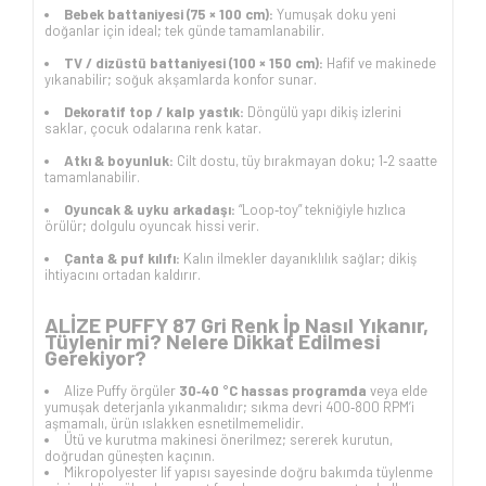
Bebek battaniyesi (75 × 100 cm):
Yumuşak doku yeni
doğanlar için ideal; tek günde tamamlanabilir.
TV / dizüstü battaniyesi (100 × 150 cm):
Hafif ve makinede
yıkanabilir; soğuk akşamlarda konfor sunar.
Dekoratif top / kalp yastık:
Döngülü yapı dikiş izlerini
saklar, çocuk odalarına renk katar.
Atkı & boyunluk:
Cilt dostu, tüy bırakmayan doku; 1‑2 saatte
tamamlanabilir.
Oyuncak & uyku arkadaşı:
“Loop‑toy” tekniğiyle hızlıca
örülür; dolgulu oyuncak hissi verir.
Çanta & puf kılıfı:
Kalın ilmekler dayanıklılık sağlar; dikiş
ihtiyacını ortadan kaldırır.
ALİZE PUFFY 87 Gri Renk İp Nasıl Yıkanır,
Tüylenir mi? Nelere Dikkat Edilmesi
Gerekiyor?
Alize Puffy örgüler
30‑40 °C hassas programda
veya elde
yumuşak deterjanla yıkanmalıdır; sıkma devri 400‑800 RPM’i
aşmamalı, ürün ıslakken esnetilmemelidir.
Ütü ve kurutma makinesi önerilmez; sererek kurutun,
doğrudan güneşten kaçının.
Mikropolyester lif yapısı sayesinde doğru bakımda tüylenme