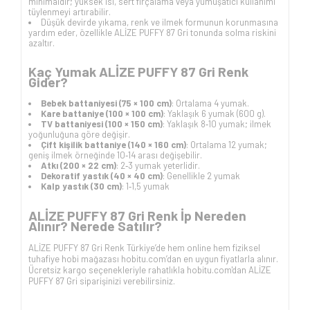
minimaldir; yüksek ısı, sert fırçalama veya yumuşatıcı kullanımı
tüylenmeyi artırabilir.
Düşük devirde yıkama, renk ve ilmek formunun korunmasına
yardım eder, özellikle ALİZE PUFFY 87 Gri tonunda solma riskini
azaltır.
Kaç Yumak ALİZE PUFFY 87 Gri Renk
Gider?
Bebek battaniyesi (75 × 100 cm)
: Ortalama 4 yumak.
Kare battaniye (100 × 100 cm)
: Yaklaşık 6 yumak (600 g).
TV battaniyesi (100 × 150 cm)
: Yaklaşık 8‑10 yumak; ilmek
yoğunluğuna göre değişir.
Çift kişilik battaniye (140 × 160 cm)
: Ortalama 12 yumak;
geniş ilmek örneğinde 10‑14 arası değişebilir.
Atkı (200 × 22 cm)
: 2‑3 yumak yeterlidir.
Dekoratif yastık (40 × 40 cm)
: Genellikle 2 yumak
Kalp yastık (30 cm)
: 1‑1,5 yumak
ALİZE PUFFY 87 Gri Renk İp Nereden
Alınır? Nerede Satılır?
ALİZE PUFFY 87 Gri Renk Türkiye’de hem online hem fiziksel
tuhafiye hobi mağazası hobitu.com’dan en uygun fiyatlarla alınır.
Ücretsiz kargo seçenekleriyle rahatlıkla hobitu.com'dan ALİZE
PUFFY 87 Gri siparişinizi verebilirsiniz.