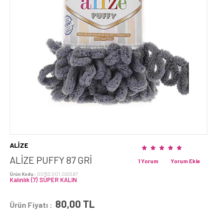
ALİZE
ALİZE PUFFY 87 GRI
1 Yorum
Yorum Ekle
Ürün Kodu :
00153.001.0293.87
Kalınlık (7) SÜPER KALIN
80,00
TL
Ürün Fiyatı :