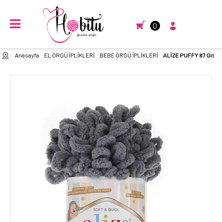
0
Anasayfa
EL ÖRGÜ İPLİKLERİ
BEBE ÖRGÜ İPLİKLERİ
ALİZE PUFFY 87 Gri