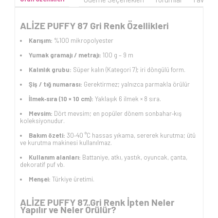
ALİZE PUFFY 87 Gri Renk Özellikleri
Karışım:
%100 mikropolyester
Yumak gramajı / metrajı:
100 g – 9 m
Kalınlık grubu:
Süper kalın (Kategori 7); iri döngülü form.
Şiş / tığ numarası:
Gerektirmez; yalnızca parmakla örülür
İlmek‑sıra (10 × 10 cm):
Yaklaşık 6 ilmek × 8 sıra.
Mevsim:
Dört mevsim; en popüler dönem sonbahar‑kış
koleksiyonudur.
Bakım özeti:
30‑40 °C hassas yıkama, sererek kurutma; ütü
ve kurutma makinesi kullanılmaz.
Kullanım alanları:
Battaniye, atkı, yastık, oyuncak, çanta,
dekoratif puf vb.
Menşei:
Türkiye üretimi.
ALİZE PUFFY 87 Gri Renk İpten Neler
Yapılır ve Neler Örülür?