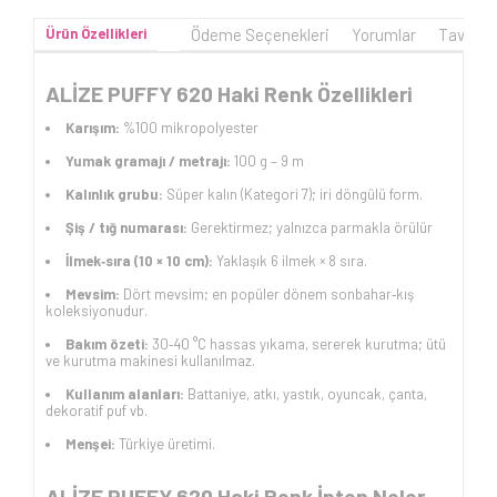
Ürün Özellikleri
Ödeme Seçenekleri
Yorumlar
Tavsiye
ALİZE PUFFY 620 Haki Renk Özellikleri
Karışım:
%100 mikropolyester
Yumak gramajı / metrajı:
100 g – 9 m
Kalınlık grubu:
Süper kalın (Kategori 7); iri döngülü form.
Şiş / tığ numarası:
Gerektirmez; yalnızca parmakla örülür
İlmek‑sıra (10 × 10 cm):
Yaklaşık 6 ilmek × 8 sıra.
Mevsim:
Dört mevsim; en popüler dönem sonbahar‑kış
koleksiyonudur.
Bakım özeti:
30‑40 °C hassas yıkama, sererek kurutma; ütü
ve kurutma makinesi kullanılmaz.
Kullanım alanları:
Battaniye, atkı, yastık, oyuncak, çanta,
dekoratif puf vb.
Menşei:
Türkiye üretimi.
ALİZE PUFFY 620 Haki Renk İpten Neler