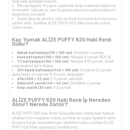
doğrudan güneşten kaçının.
Mikropolyester lif yapısı sayesinde doğru bakımda tüylenme
minimaldir; yüksek ısı, sert fırçalama veya yumuşatıcı kullanımı
tüylenmeyi artırabilir.
Düşük devirde yıkama, renk ve ilmek formunun korunmasına
yardım eder, özellikle ALİZE PUFFY 620 Haki tonunda solma
riskini azaltır.
Kaç Yumak ALİZE PUFFY 620 Haki Renk
Gider?
Bebek battaniyesi (75 × 100 cm)
: Ortalama 4 yumak.
Kare battaniye (100 × 100 cm)
: Yaklaşık 6 yumak (600 g).
TV battaniyesi (100 × 150 cm)
: Yaklaşık 8‑10 yumak; ilmek
yoğunluğuna göre değişir.
Çift kişilik battaniye (140 × 160 cm)
: Ortalama 12 yumak;
geniş ilmek örneğinde 10‑14 arası değişebilir.
Atkı (200 × 22 cm)
: 2‑3 yumak yeterlidir.
Dekoratif yastık (40 × 40 cm)
: Genellikle 2 yumak
Kalp yastık (30 cm)
: 1‑1,5 yumak
ALİZE PUFFY 620 Haki Renk İp Nereden
Alınır? Nerede Satılır?
ALİZE PUFFY 620 Haki Renk Türkiye’de hem online hem fiziksel
tuhafiye hobi mağazası hobitu.com’dan en uygun fiyatlarla alınır.
Ücretsiz kargo seçenekleriyle rahatlıkla hobitu.com'dan ALİZE
PUFFY 620 Haki siparişinizi verebilirsiniz.