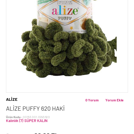
ALİZE
0 Yorum
Yorum Ekle
ALİZE PUFFY 620 HAKI
Ürün Kodu :
00153.001.0293.620
Kalınlık (7) SÜPER KALIN