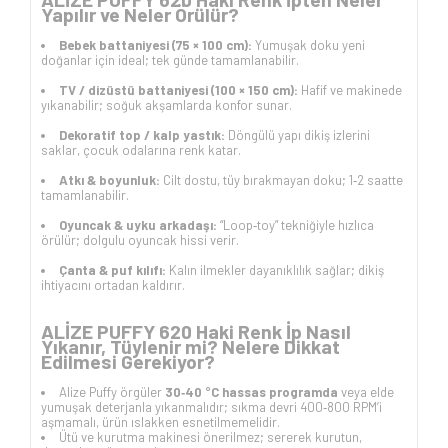
Yapılır ve Neler Örülür?
Bebek battaniyesi (75 × 100 cm):
Yumuşak doku yeni
doğanlar için ideal; tek günde tamamlanabilir.
TV / dizüstü battaniyesi (100 × 150 cm):
Hafif ve makinede
yıkanabilir; soğuk akşamlarda konfor sunar.
Dekoratif top / kalp yastık:
Döngülü yapı dikiş izlerini
saklar, çocuk odalarına renk katar.
Atkı & boyunluk:
Cilt dostu, tüy bırakmayan doku; 1‑2 saatte
tamamlanabilir.
Oyuncak & uyku arkadaşı:
“Loop‑toy” tekniğiyle hızlıca
örülür; dolgulu oyuncak hissi verir.
Çanta & puf kılıfı:
Kalın ilmekler dayanıklılık sağlar; dikiş
ihtiyacını ortadan kaldırır.
ALİZE PUFFY 620 Haki Renk İp Nasıl
Yıkanır, Tüylenir mi? Nelere Dikkat
Edilmesi Gerekiyor?
Alize Puffy örgüler
30‑40 °C hassas programda
veya elde
yumuşak deterjanla yıkanmalıdır; sıkma devri 400‑800 RPM’i
aşmamalı, ürün ıslakken esnetilmemelidir.
Ütü ve kurutma makinesi önerilmez; sererek kurutun,