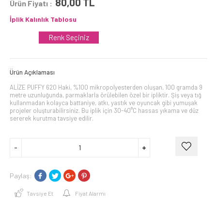
80,00
TL
Ürün Fiyatı :
İplik Kalınlık Tablosu
Renk Seçiniz
Ürün Açıklaması
ALİZE PUFFY 620 Haki, %100 mikropolyesterden oluşan, 100 gramda 9
metre uzunluğunda, parmaklarla örülebilen özel bir ipliktir. Şiş veya tığ
kullanmadan kolayca battaniye, atkı, yastık ve oyuncak gibi yumuşak
projeler oluşturabilirsiniz. Bu iplik için 30-40°C hassas yıkama ve düz
sererek kurutma tavsiye edilir.
Paylaş:
Tavsiye Et
Fiyat Alarmı