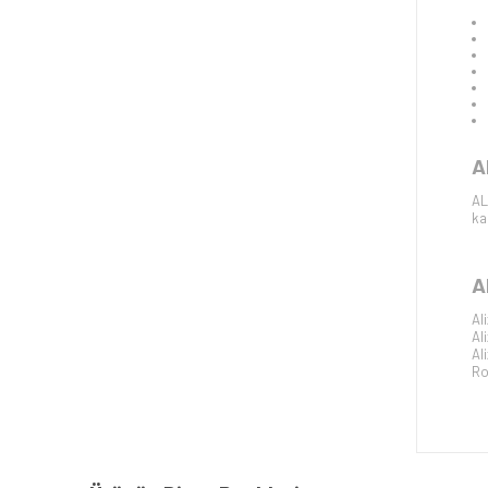
A
AL
ka
A
Al
Al
Al
Ro