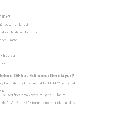
ülür?
günde tamamlanabilir.
k akşamlarda konfor sunar.
a renk katar.
k hissi verir.
dırır.
Nelere Dikkat Edilmesi Gerekiyor?
 yıkanmalıdır; sıkma devri 400‑800 RPM’i aşmamalı,
nın.
ısı, sert fırçalama veya yumuşatıcı kullanımı
kle ALİZE PUFFY 646 tonunda solma riskini azaltır.