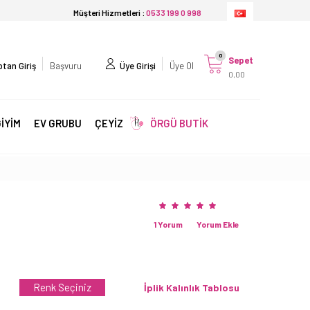
Müşteri Hizmetleri :
0533 199 0 998
0
Sepet
tan Giriş
Başvuru
Üye Girişi
Üye Ol
0,00
İYİM
EV GRUBU
ÇEYİZ
ÖRGÜ BUTİK
1 Yorum
Yorum Ekle
Renk Seçiniz
İplik Kalınlık Tablosu