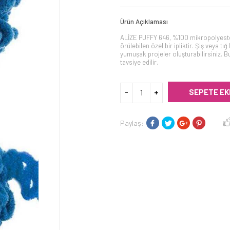
Ürün Açıklaması
ALİZE PUFFY 646, %100 mikropolyeste
örülebilen özel bir ipliktir. Şiş veya 
yumuşak projeler oluşturabilirsiniz. 
tavsiye edilir.
SEPETE EK
Paylaş: