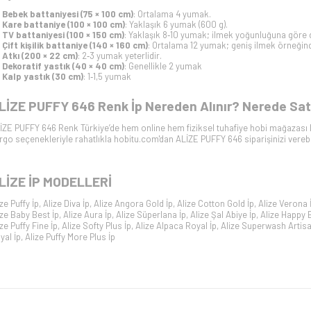
Bebek battaniyesi (75 × 100 cm)
: Ortalama 4 yumak.
Kare battaniye (100 × 100 cm)
: Yaklaşık 6 yumak (600 g).
TV battaniyesi (100 × 150 cm)
: Yaklaşık 8‑10 yumak; ilmek yoğunluğuna göre d
Çift kişilik battaniye (140 × 160 cm)
: Ortalama 12 yumak; geniş ilmek örneğinde
Atkı (200 × 22 cm)
: 2‑3 yumak yeterlidir.
Dekoratif yastık (40 × 40 cm)
: Genellikle 2 yumak
Kalp yastık (30 cm)
: 1‑1,5 yumak
LİZE PUFFY 646 Renk İp Nereden Alınır? Nerede Satı
İZE PUFFY 646 Renk Türkiye’de hem online hem fiziksel tuhafiye hobi mağazası ho
rgo seçenekleriyle rahatlıkla hobitu.com'dan ALİZE PUFFY 646 siparişinizi verebil
LİZE İP
MODELLERİ
ize Puffy İp
,
Alize Diva İp
,
Alize Angora Gold İp
,
Alize Cotton Gold İp
,
Alize Verona 
ize Baby Best İp
,
Alize Aura İp
,
Alize Süperlana İp
,
Alize Şal Abiye İp
,
Alize Happy 
ize Puffy Fine İp
,
Alize Softy Plus İp
,
Alize Alpaca Royal İp
,
Alize Superwash Artisa
yal İp
,
Alize Puffy More Plus İp