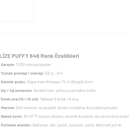
LİZE PUFFY 646 Renk Özellikleri
Karışım:
%100 mikropolyester
Yumak gramajı / metrajı:
100 g – 9 m
Kalınlık grubu:
Süper kalın (Kategori 7); iri döngülü form.
Şiş / tığ numarası:
Gerektirmez; yalnızca parmakla örülür
İlmek‑sıra (10 × 10 cm):
Yaklaşık 6 ilmek × 8 sıra.
Mevsim:
Dört mevsim; en popüler dönem sonbahar‑kış koleksiyonudur.
Bakım özeti:
30‑40 °C hassas yıkama, sererek kurutma; ütü ve kurutma makin
Kullanım alanları:
Battaniye, atkı, yastık, oyuncak, çanta, dekoratif puf vb.