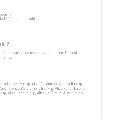
eğişir.
 10‑14 arası değişebilir.
lır?
bitu.com’dan en uygun fiyatlarla alınır. Ücretsiz
irsiniz.
İp
,
Alize Şekerim İp
,
Alize Burcum İp
,
Alize Velluto İp
,
Baby İp
,
Alize Bella Ombre Batik İp
,
Alize Puffy More İp
,
n İp
,
Alize Lanagold İp
,
Alize Şal Sim İp
,
Alize Merino