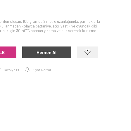
rden oluşan, 100 gramda 9 metre uzunluğunda, parmaklarla
tığ kullanmadan kolayca battaniye, atkı, yastık ve oyuncak gibi
Bu iplik için 30-40°C hassas yıkama ve düz sererek kurutma
LE
Hemen Al
Tavsiye Et
Fiyat Alarmı