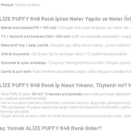
Menşei:
Türkiye üretimi.
LİZE PUFFY 646 Renk İpten Neler Yapılır ve Neler Ör
Bebek battaniyesi (75 × 100 cm):
Yumuşak doku yeni doğanlar için ideal; tek 
TV / dizüstü battaniyesi (100 × 150 cm):
Hafif ve makinede yıkanabilir; soğu
Dekoratif top / kalp yastık:
Döngülü yapı dikiş izlerini saklar, çocuk odaların
Atkı & boyunluk:
Cilt dostu, tüy bırakmayan doku; 1‑2 saatte tamamlanabilir.
Oyuncak & uyku arkadaşı:
“Loop‑toy” tekniğiyle hızlıca örülür; dolgulu oyunca
Çanta & puf kılıfı:
Kalın ilmekler dayanıklılık sağlar; dikiş ihtiyacını ortadan kal
LİZE PUFFY 646 Renk İp Nasıl Yıkanır, Tüylenir mi? 
Alize Puffy örgüler
30‑40 °C hassas programda
veya elde yumuşak deterjanla
ün ıslakken esnetilmemelidir.
Ütü ve kurutma makinesi önerilmez; sererek kurutun, doğrudan güneşten kaçı
Mikropolyester lif yapısı sayesinde doğru bakımda tüylenme minimaldir; yüksek 
ylenmeyi artırabilir.
Düşük devirde yıkama, renk ve ilmek formunun korunmasına yardım eder, özelli
aç Yumak ALİZE PUFFY 646 Renk Gider?