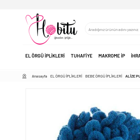
EL ÖRGÜ İPLİKLERİ
TUHAFİYE
MAKROME İP
İHR
Anasayfa
EL ÖRGÜ İPLİKLERİ
BEBE ÖRGÜ İPLİKLERİ
ALİZE P