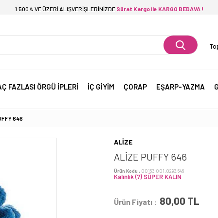
1.500 ₺ VE ÜZERİ ALIŞVERİŞLERİNİZDE
Sürat Kargo ile KARGO BEDAVA !
Top
AÇ FAZLASI ÖRGÜ İPLERİ
İÇ GİYİM
ÇORAP
EŞARP-YAZMA
G
UFFY 646
ALİZE
ALİZE PUFFY 646
Ürün Kodu :
00153.001.0293.646
Kalınlık (7) SÜPER KALIN
80,00
TL
Ürün Fiyatı :