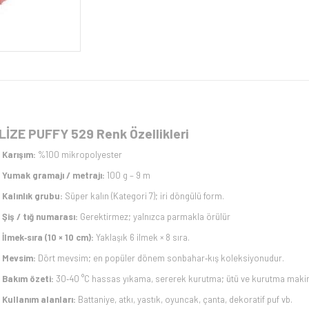
LİZE PUFFY 529 Renk Özellikleri
Karışım:
%100 mikropolyester
Yumak gramajı / metrajı:
100 g – 9 m
Kalınlık grubu:
Süper kalın (Kategori 7); iri döngülü form.
Şiş / tığ numarası:
Gerektirmez; yalnızca parmakla örülür
İlmek‑sıra (10 × 10 cm):
Yaklaşık 6 ilmek × 8 sıra.
Mevsim:
Dört mevsim; en popüler dönem sonbahar‑kış koleksiyonudur.
Bakım özeti:
30‑40 °C hassas yıkama, sererek kurutma; ütü ve kurutma makin
Kullanım alanları:
Battaniye, atkı, yastık, oyuncak, çanta, dekoratif puf vb.