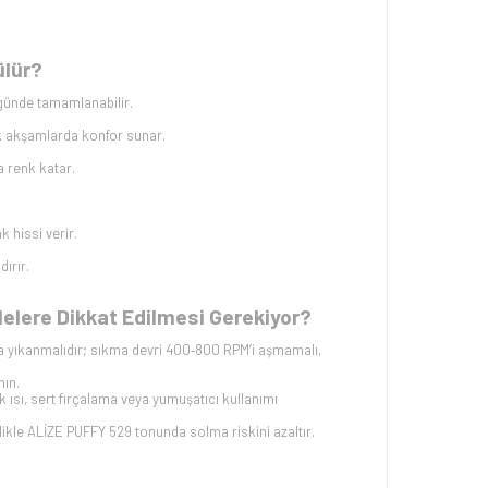
ülür?
günde tamamlanabilir.
k akşamlarda konfor sunar.
a renk katar.
k hissi verir.
dırır.
Nelere Dikkat Edilmesi Gerekiyor?
 yıkanmalıdır; sıkma devri 400‑800 RPM’i aşmamalı,
nın.
ısı, sert fırçalama veya yumuşatıcı kullanımı
kle ALİZE PUFFY 529 tonunda solma riskini azaltır.