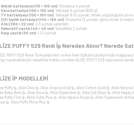
Bebek battaniyesi (75 × 100 cm)
: Ortalama 4 yumak.
Kare battaniye (100 × 100 cm)
: Yaklaşık 6 yumak (600 g).
TV battaniyesi (100 × 150 cm)
: Yaklaşık 8‑10 yumak; ilmek yoğunluğuna göre d
Çift kişilik battaniye (140 × 160 cm)
: Ortalama 12 yumak; geniş ilmek örneğinde
Atkı (200 × 22 cm)
: 2‑3 yumak yeterlidir.
Dekoratif yastık (40 × 40 cm)
: Genellikle 2 yumak
Kalp yastık (30 cm)
: 1‑1,5 yumak
LİZE PUFFY 529 Renk İp Nereden Alınır? Nerede Satı
İZE PUFFY 529 Renk Türkiye’de hem online hem fiziksel tuhafiye hobi mağazası ho
rgo seçenekleriyle rahatlıkla hobitu.com'dan ALİZE PUFFY 529 siparişinizi verebil
LİZE İP
MODELLERİ
ize Puffy İp
,
Alize Diva İp
,
Alize Angora Gold İp
,
Alize Cotton Gold İp
,
Alize Verona 
ize Baby Best İp
,
Alize Aura İp
,
Alize Süperlana İp
,
Alize Şal Abiye İp
,
Alize Happy 
ize Puffy Fine İp
,
Alize Softy Plus İp
,
Alize Alpaca Royal İp
,
Alize Superwash Artisa
yal İp
,
Alize Puffy More Plus İp