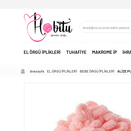
EL ÖRGÜ İPLİKLERİ
TUHAFİYE
MAKROME İP
İHR
Anasayfa
EL ÖRGÜ İPLİKLERİ
BEBE ÖRGÜ İPLİKLERİ
ALİZE P