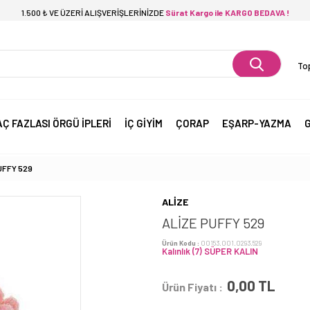
1.500 ₺ VE ÜZERİ ALIŞVERİŞLERİNİZDE
Sürat Kargo ile KARGO BEDAVA !
Top
AÇ FAZLASI ÖRGÜ İPLERİ
İÇ GİYİM
ÇORAP
EŞARP-YAZMA
G
UFFY 529
ALİZE
ALİZE PUFFY 529
Ürün Kodu :
00153.001.0293.529
Kalınlık (7) SÜPER KALIN
0,00
TL
Ürün Fiyatı :