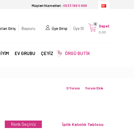
Müşteri Hizmetleri :
0533 199 0 998
0
Sepet
tan Giriş
Başvuru
Üye Girişi
Üye Ol
0,00
İYİM
EV GRUBU
ÇEYİZ
ÖRGÜ BUTİK
0 Yorum
Yorum Ekle
Renk Seçiniz
İplik Kalınlık Tablosu