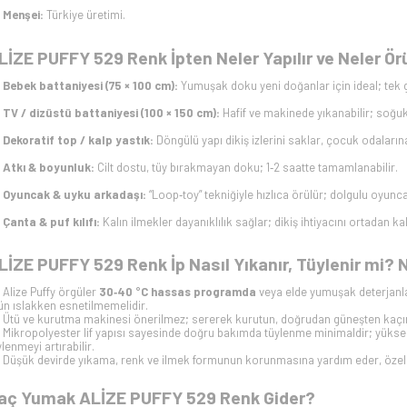
Menşei:
Türkiye üretimi.
LİZE PUFFY 529 Renk İpten Neler Yapılır ve Neler Ör
Bebek battaniyesi (75 × 100 cm):
Yumuşak doku yeni doğanlar için ideal; tek 
TV / dizüstü battaniyesi (100 × 150 cm):
Hafif ve makinede yıkanabilir; soğu
Dekoratif top / kalp yastık:
Döngülü yapı dikiş izlerini saklar, çocuk odaların
Atkı & boyunluk:
Cilt dostu, tüy bırakmayan doku; 1‑2 saatte tamamlanabilir.
Oyuncak & uyku arkadaşı:
“Loop‑toy” tekniğiyle hızlıca örülür; dolgulu oyunca
Çanta & puf kılıfı:
Kalın ilmekler dayanıklılık sağlar; dikiş ihtiyacını ortadan kal
LİZE PUFFY 529 Renk İp Nasıl Yıkanır, Tüylenir mi? 
Alize Puffy örgüler
30‑40 °C hassas programda
veya elde yumuşak deterjanla
ün ıslakken esnetilmemelidir.
Ütü ve kurutma makinesi önerilmez; sererek kurutun, doğrudan güneşten kaçı
Mikropolyester lif yapısı sayesinde doğru bakımda tüylenme minimaldir; yüksek 
ylenmeyi artırabilir.
Düşük devirde yıkama, renk ve ilmek formunun korunmasına yardım eder, özelli
aç Yumak ALİZE PUFFY 529 Renk Gider?