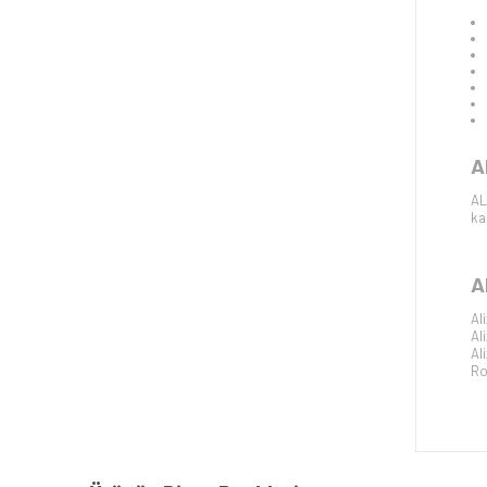
A
AL
ka
A
Al
Al
Al
Ro