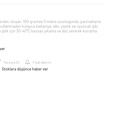
rden oluşan, 100 gramda 9 metre uzunluğunda, parmaklarla
tığ kullanmadan kolayca battaniye, atkı, yastık ve oyuncak gibi
Bu iplik için 30-40°C hassas yıkama ve düz sererek kurutma
ver
Tavsiye Et
Fiyat Alarmı
Stoklara düşünce haber ver