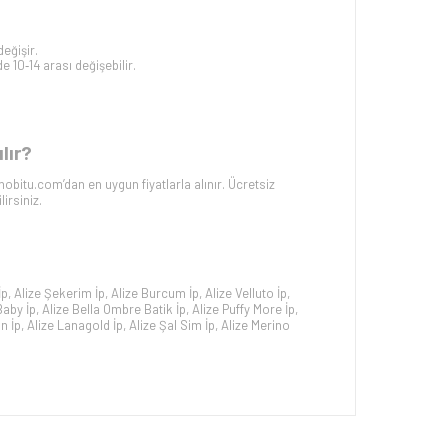
eğişir.
 10‑14 arası değişebilir.
lır?
bitu.com’dan en uygun fiyatlarla alınır. Ücretsiz
irsiniz.
İp
,
Alize Şekerim İp
,
Alize Burcum İp
,
Alize Velluto İp
,
Baby İp
,
Alize Bella Ombre Batik İp
,
Alize Puffy More İp
,
n İp
,
Alize Lanagold İp
,
Alize Şal Sim İp
,
Alize Merino