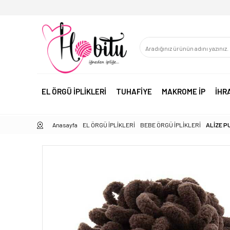
EL ÖRGÜ İPLİKLERİ
TUHAFİYE
MAKROME İP
İHR
Anasayfa
EL ÖRGÜ İPLİKLERİ
BEBE ÖRGÜ İPLİKLERİ
ALİZE P