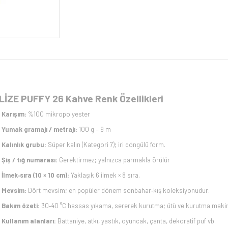
LİZE PUFFY 26 Kahve Renk Özellikleri
Karışım:
%100 mikropolyester
Yumak gramajı / metrajı:
100 g – 9 m
Kalınlık grubu:
Süper kalın (Kategori 7); iri döngülü form.
Şiş / tığ numarası:
Gerektirmez; yalnızca parmakla örülür
İlmek‑sıra (10 × 10 cm):
Yaklaşık 6 ilmek × 8 sıra.
Mevsim:
Dört mevsim; en popüler dönem sonbahar‑kış koleksiyonudur.
Bakım özeti:
30‑40 °C hassas yıkama, sererek kurutma; ütü ve kurutma makin
Kullanım alanları:
Battaniye, atkı, yastık, oyuncak, çanta, dekoratif puf vb.