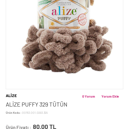
ALİZE
0 Yorum
Yorum Ekle
ALİZE PUFFY 329 TÜTÜN
Ürün Kodu :
00153.001.0293.329
80,00
TL
Ürün Fiyatı :