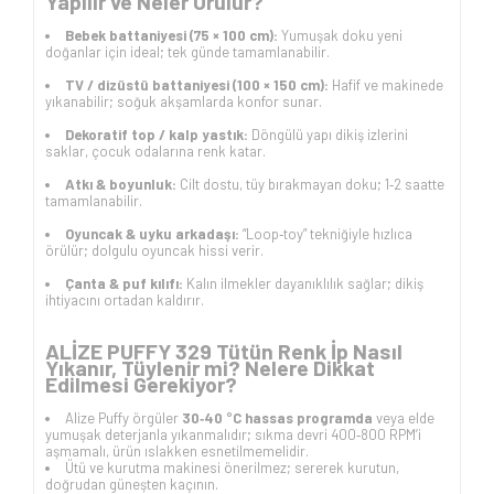
Yapılır ve Neler Örülür?
Bebek battaniyesi (75 × 100 cm):
Yumuşak doku yeni
doğanlar için ideal; tek günde tamamlanabilir.
TV / dizüstü battaniyesi (100 × 150 cm):
Hafif ve makinede
yıkanabilir; soğuk akşamlarda konfor sunar.
Dekoratif top / kalp yastık:
Döngülü yapı dikiş izlerini
saklar, çocuk odalarına renk katar.
Atkı & boyunluk:
Cilt dostu, tüy bırakmayan doku; 1‑2 saatte
tamamlanabilir.
Oyuncak & uyku arkadaşı:
“Loop‑toy” tekniğiyle hızlıca
örülür; dolgulu oyuncak hissi verir.
Çanta & puf kılıfı:
Kalın ilmekler dayanıklılık sağlar; dikiş
ihtiyacını ortadan kaldırır.
ALİZE PUFFY 329 Tütün Renk İp Nasıl
Yıkanır, Tüylenir mi? Nelere Dikkat
Edilmesi Gerekiyor?
Alize Puffy örgüler
30‑40 °C hassas programda
veya elde
yumuşak deterjanla yıkanmalıdır; sıkma devri 400‑800 RPM’i
aşmamalı, ürün ıslakken esnetilmemelidir.
Ütü ve kurutma makinesi önerilmez; sererek kurutun,
doğrudan güneşten kaçının.