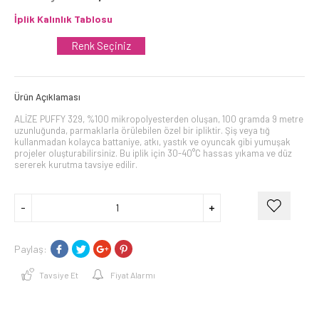
İplik Kalınlık Tablosu
Renk Seçiniz
Ürün Açıklaması
ALİZE PUFFY 329, %100 mikropolyesterden oluşan, 100 gramda 9 metre
uzunluğunda, parmaklarla örülebilen özel bir ipliktir. Şiş veya tığ
kullanmadan kolayca battaniye, atkı, yastık ve oyuncak gibi yumuşak
projeler oluşturabilirsiniz. Bu iplik için 30-40°C hassas yıkama ve düz
sererek kurutma tavsiye edilir.
Paylaş:
Tavsiye Et
Fiyat Alarmı