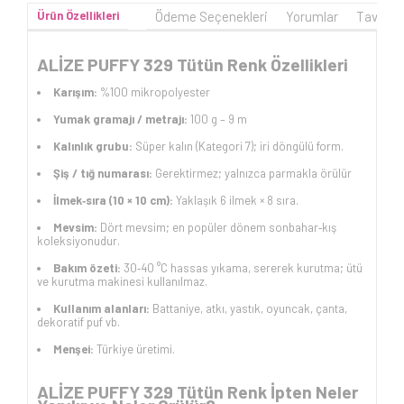
Ürün Özellikleri
Ödeme Seçenekleri
Yorumlar
Tavsiye
ALİZE PUFFY 329 Tütün Renk Özellikleri
Karışım:
%100 mikropolyester
Yumak gramajı / metrajı:
100 g – 9 m
Kalınlık grubu:
Süper kalın (Kategori 7); iri döngülü form.
Şiş / tığ numarası:
Gerektirmez; yalnızca parmakla örülür
İlmek‑sıra (10 × 10 cm):
Yaklaşık 6 ilmek × 8 sıra.
Mevsim:
Dört mevsim; en popüler dönem sonbahar‑kış
koleksiyonudur.
Bakım özeti:
30‑40 °C hassas yıkama, sererek kurutma; ütü
ve kurutma makinesi kullanılmaz.
Kullanım alanları:
Battaniye, atkı, yastık, oyuncak, çanta,
dekoratif puf vb.
Menşei:
Türkiye üretimi.
ALİZE PUFFY 329 Tütün Renk İpten Neler