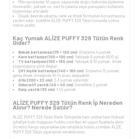
Mikropolyester lif yapısı sayesinde doğru bakımda tüylenme
minimaldir; yüksek ısı, sert fırçalama veya yumuşatıcı kullanımı
tüylenmeyi artırabilir.
Düşük devirde yıkama, renk ve ilmek formunun korunmasına
yardım eder, özellikle ALİZE PUFFY 329 Tütün tonunda solma
riskini azaltır.
Kaç Yumak ALİZE PUFFY 329 Tütün Renk
Gider?
Bebek battaniyesi (75 × 100 cm)
: Ortalama 4 yumak.
Kare battaniye (100 × 100 cm)
: Yaklaşık 6 yumak (600 g).
TV battaniyesi (100 × 150 cm)
: Yaklaşık 8‑10 yumak; ilmek
yoğunluğuna göre değişir.
Çift kişilik battaniye (140 × 160 cm)
: Ortalama 12 yumak;
geniş ilmek örneğinde 10‑14 arası değişebilir.
Atkı (200 × 22 cm)
: 2‑3 yumak yeterlidir.
Dekoratif yastık (40 × 40 cm)
: Genellikle 2 yumak
Kalp yastık (30 cm)
: 1‑1,5 yumak
ALİZE PUFFY 329 Tütün Renk İp Nereden
Alınır? Nerede Satılır?
ALİZE PUFFY 329 Tütün Renk Türkiye’de hem online hem fiziksel
tuhafiye hobi mağazası hobitu.com’dan en uygun fiyatlarla alınır.
Ücretsiz kargo seçenekleriyle rahatlıkla hobitu.com'dan ALİZE
PUFFY 329 Tütün siparişinizi verebilirsiniz.