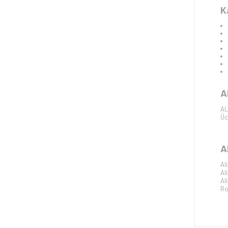
K
A
AL
Üc
A
Al
Al
Al
Ro