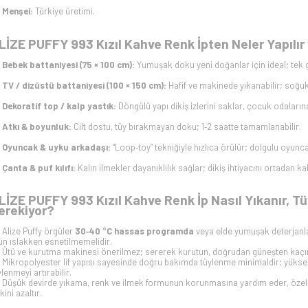
Menşei:
Türkiye üretimi.
LİZE PUFFY 993 Kızıl Kahve Renk İpten Neler Yapılır 
Bebek battaniyesi (75 × 100 cm):
Yumuşak doku yeni doğanlar için ideal; tek 
TV / dizüstü battaniyesi (100 × 150 cm):
Hafif ve makinede yıkanabilir; soğu
Dekoratif top / kalp yastık:
Döngülü yapı dikiş izlerini saklar, çocuk odaların
Atkı & boyunluk:
Cilt dostu, tüy bırakmayan doku; 1‑2 saatte tamamlanabilir.
Oyuncak & uyku arkadaşı:
“Loop‑toy” tekniğiyle hızlıca örülür; dolgulu oyunca
Çanta & puf kılıfı:
Kalın ilmekler dayanıklılık sağlar; dikiş ihtiyacını ortadan kal
LİZE PUFFY 993 Kızıl Kahve Renk İp Nasıl Yıkanır, Tü
erekiyor?
Alize Puffy örgüler
30‑40 °C hassas programda
veya elde yumuşak deterjanla
ün ıslakken esnetilmemelidir.
Ütü ve kurutma makinesi önerilmez; sererek kurutun, doğrudan güneşten kaçı
Mikropolyester lif yapısı sayesinde doğru bakımda tüylenme minimaldir; yüksek 
ylenmeyi artırabilir.
Düşük devirde yıkama, renk ve ilmek formunun korunmasına yardım eder, özel
kini azaltır.