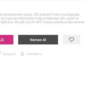
ikropolyesterden oluşan, 100 gramda 9 metre uzunluğunda,
r. Şiş veya tığ kullanmadan kolayca battaniye, atkı, yastık ve
abilirsiniz. Bu iplik için 30-40°C hassas yıkama ve düz sererek
LE
Hemen Al
Tavsiye Et
Fiyat Alarmı