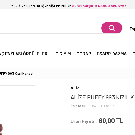
1.500 ₺ VE ÜZERİ ALIŞVERİŞLERİNİZDE
Sürat Kargo ile KARGO BEDAVA !
Top
AÇ FAZLASI ÖRGÜ İPLERİ
İÇ GİYİM
ÇORAP
EŞARP-YAZMA
G
FFY 993 Kızıl Kahve
ALİZE
ALİZE PUFFY 993 KIZIL 
Ürün Kodu :
00153.001.0293.993
80,00
TL
Ürün Fiyatı :