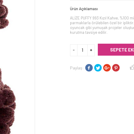
Ürün Açıklaması
ALİZE PUFFY 993 Kızıl Kahve, %100 m
parmaklarla örülebilen özel bir iplikti
oyuncak gibi yumuşak projeler oluştur
kurutma tavsiye edilir.
SEPETE EK
Paylaş: