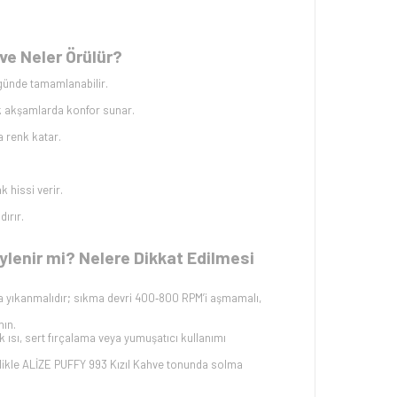
ve Neler Örülür?
günde tamamlanabilir.
k akşamlarda konfor sunar.
a renk katar.
k hissi verir.
dırır.
ylenir mi? Nelere Dikkat Edilmesi
 yıkanmalıdır; sıkma devri 400‑800 RPM’i aşmamalı,
nın.
ısı, sert fırçalama veya yumuşatıcı kullanımı
likle ALİZE PUFFY 993 Kızıl Kahve tonunda solma