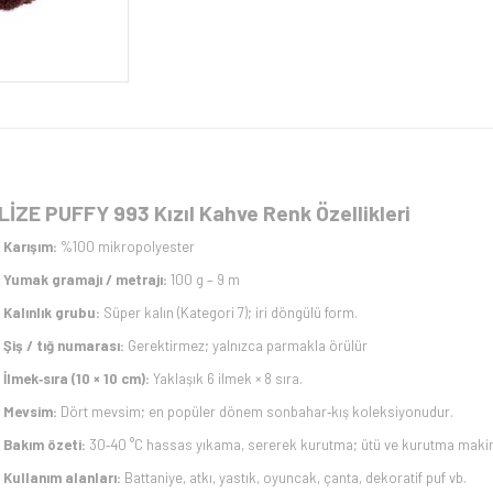
LİZE PUFFY 993 Kızıl Kahve Renk Özellikleri
Karışım:
%100 mikropolyester
Yumak gramajı / metrajı:
100 g – 9 m
Kalınlık grubu:
Süper kalın (Kategori 7); iri döngülü form.
Şiş / tığ numarası:
Gerektirmez; yalnızca parmakla örülür
İlmek‑sıra (10 × 10 cm):
Yaklaşık 6 ilmek × 8 sıra.
Mevsim:
Dört mevsim; en popüler dönem sonbahar‑kış koleksiyonudur.
Bakım özeti:
30‑40 °C hassas yıkama, sererek kurutma; ütü ve kurutma makin
Kullanım alanları:
Battaniye, atkı, yastık, oyuncak, çanta, dekoratif puf vb.