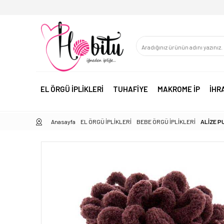
EL ÖRGÜ İPLİKLERİ
TUHAFİYE
MAKROME İP
İHR
Anasayfa
EL ÖRGÜ İPLİKLERİ
BEBE ÖRGÜ İPLİKLERİ
ALİZE PU