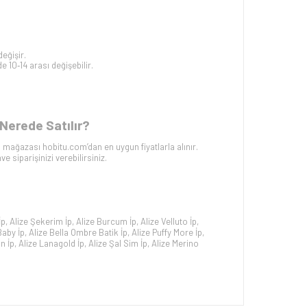
eğişir.
 10‑14 arası değişebilir.
Nerede Satılır?
 mağazası hobitu.com’dan en uygun fiyatlarla alınır.
 siparişinizi verebilirsiniz.
İp
,
Alize Şekerim İp
,
Alize Burcum İp
,
Alize Velluto İp
,
Baby İp
,
Alize Bella Ombre Batik İp
,
Alize Puffy More İp
,
n İp
,
Alize Lanagold İp
,
Alize Şal Sim İp
,
Alize Merino