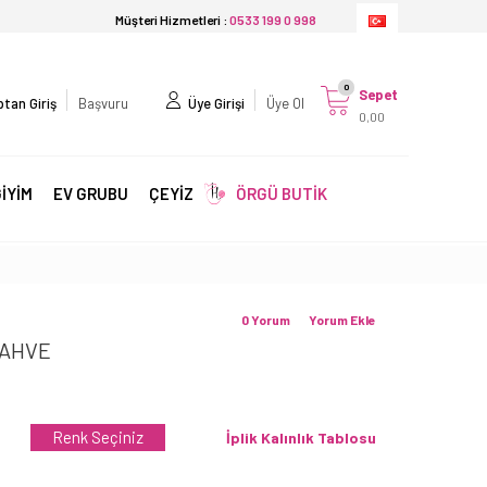
Müşteri Hizmetleri :
0533 199 0 998
0
Sepet
tan Giriş
Başvuru
Üye Girişi
Üye Ol
0,00
İYİM
EV GRUBU
ÇEYİZ
ÖRGÜ BUTİK
0 Yorum
Yorum Ekle
KAHVE
Renk Seçiniz
İplik Kalınlık Tablosu