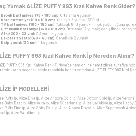
aç Yumak ALİZE PUFFY 993 Kızıl Kahve Renk Gider?
Bebek battaniyesi (75 × 100 cm)
: Ortalama 4 yumak.
Kare battaniye (100 × 100 cm)
: Yaklaşık 6 yumak (600 g).
TV battaniyesi (100 × 150 cm)
: Yaklaşık 8‑10 yumak; ilmek yoğunluğuna göre d
Çift kişilik battaniye (140 × 160 cm)
: Ortalama 12 yumak; geniş ilmek örneğinde
Atkı (200 × 22 cm)
: 2‑3 yumak yeterlidir.
Dekoratif yastık (40 × 40 cm)
: Genellikle 2 yumak
Kalp yastık (30 cm)
: 1‑1,5 yumak
LİZE PUFFY 993 Kızıl Kahve Renk İp Nereden Alınır? 
İZE PUFFY 993 Kızıl Kahve Renk Türkiye’de hem online hem fiziksel tuhafiye hobi
retsiz kargo seçenekleriyle rahatlıkla hobitu.com'dan ALİZE PUFFY 993 Kızıl Kahve
LİZE İP
MODELLERİ
ize Puffy İp
,
Alize Diva İp
,
Alize Angora Gold İp
,
Alize Cotton Gold İp
,
Alize Verona 
ize Baby Best İp
,
Alize Aura İp
,
Alize Süperlana İp
,
Alize Şal Abiye İp
,
Alize Happy 
ize Puffy Fine İp
,
Alize Softy Plus İp
,
Alize Alpaca Royal İp
,
Alize Superwash Artisa
yal İp
,
Alize Wooltime İp